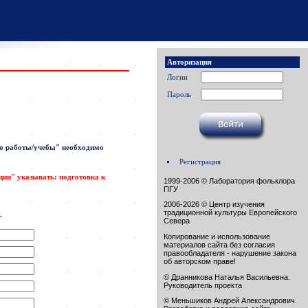
Авторизация
Логин
Пароль
о работы/учебы"
необходимо
Регистрация
ации" указывать: подготовка к
1999-2006 © Лаборатория фольклора
ПГУ
2006-2026 © Центр изучения
традиционной культуры Европейского
.
Севера
Копирование и использование
материалов сайта без согласия
правообладателя - нарушение закона
об авторском праве!
© Дранникова Наталья Васильевна.
Руководитель проекта
© Меньшиков Андрей Александрович.