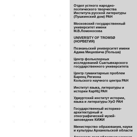
Отдел устного народно-
поэтического творчества
Института русской литературы
(Пушкинский дом) РАН
Московский государственный
университет имени
М.В.Ломоносова
UNIVERSITY OF TROMSØ
(НОРВЕГИЯ)
Познаньский университет имени
Адама Мицкевича (Польша)
Центр фольклорных
исследований Сыктывкарского
государственного университета
Центр гуманитарных проблем
Баренц Региона
Кольского научного центра РАН
Институт языка, литературы и
истории КарНЦ РАН
Удмуртский институт истории,
языка и литературы УрО РАН
Государственный историко-
архитектурный и
этнографический музей-
заповедник КИЖИ
Министерство образования, науки
и культуры Арханельской области