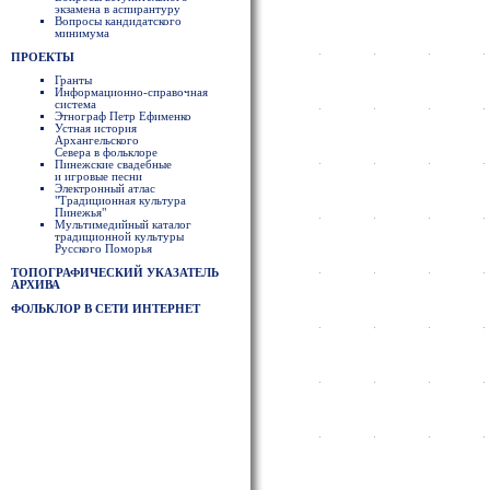
экзамена в аспирантуру
Вопросы кандидатского
минимума
ПРОЕКТЫ
Гранты
Информационно-справочная
система
Этнограф Петр Ефименко
Устная история
Архангельского
Севера в фольклоре
Пинежские свадебные
и игровые песни
Электронный атлас
"Традиционная культура
Пинежья"
Мультимедийный каталог
традиционной культуры
Русского Поморья
ТОПОГРАФИЧЕСКИЙ УКАЗАТЕЛЬ
АРХИВА
ФОЛЬКЛОР В СЕТИ ИНТЕРНЕТ