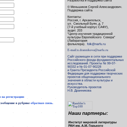
Разработка и поддержка сайта
© Меньшиков Сергей Александрович.
Поддержка сайта
Контакты:
Россия, г. Архангельск,
ул. Смольный Буян, д. 7
(7-й учебный корпус САФУ),
аудит. 203
"Центр изучения традиционной
культуры Европейского Севера"
(Лаборатория
фольклора).
folk@narfu.ru
E-mail:
n.drannikova@narfu.ru
Сайт размещен в сети при поддержке
Российского фонда фундаментальных
исследований. Проекты № 99-07-
90332 и № 01-07-90228
и Гранта Президента Российской
Федерации для поддержки творческих
проектов общенационального
значения в области культуры и
искусства.
Руководитель проектов
Н.В. Дранникова
 на регистрацию
 сообщение в рубрике
обратная связь.
Наши партнеры:
Институт мировой литературы
РАН им. А.М. Горького