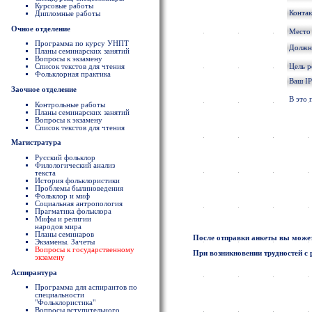
Курсовые работы
Конта
Дипломные работы
Очное отделение
Место
Программа по курсу УНПТ
Должно
Планы семинарских занятий
Вопросы к экзамену
Цель 
Список текстов для чтения
Фольклорная практика
Ваш IP
Заочное отделение
В это 
Контрольные работы
Планы семинарских занятий
Вопросы к экзамену
Список текстов для чтения
Магистратура
Русский фольклор
Филологический анализ
текста
История фольклористики
Проблемы былиноведения
Фольклор и миф
Социальная антропология
Прагматика фольклора
Мифы и религии
народов мира
Планы семинаров
После отправки анкеты вы может
Экзамены. Зачеты
Вопросы к государственному
При возникновении трудностей с 
экзамену
Аспирантура
Программа для аспирантов по
специальности
"Фольклористика"
Вопросы вступительного