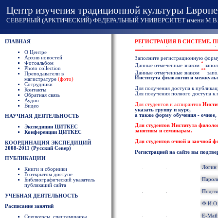
Центр изучения традиционной культуры Европе
СЕВЕРНЫЙ (АРКТИЧЕСКИЙ) ФЕДЕРАЛЬНЫЙ УНИВЕРСИТЕТ имени М.В. 
ГЛАВНАЯ
РЕГИСТРАЦИЯ В СИСТЕМЕ. 
О Центре
Архив новостей
Заполните регистрационную форм
Фотоальбом
*
Данные отмеченные знаком
запол
Photo collection
**
Данные отмеченные знаком
запо
Преподаватели в
Института филологии и межкул
магистратуре
(фото)
Сотрудники
Для получения доступа к публикаци
Контакты
Для получения полного доступа к
Обратная связь
Аудио
Для студентов и аспирантов
Инсти
Видео
указать группу и курс,
а также форму обучения - очное,
НАУЧНАЯ ДЕЯТЕЛЬНОСТЬ
Для студентов
Института филоло
Экспедиции ЦИТКЕС
занятиям и семинарам.
Конференции ЦИТКЕС
Для студентов очной и заочной 
КООРДИНАЦИЯ ЭКСПЕДИЦИЙ
2008-2011 (Русский Север)
Регистрацией на сайте вы подтве
ПУБЛИКАЦИИ
Логин
Книги и сборники
В открытом доступе
Парол
Библиографический указатель
публикаций сайта
Подтв
УЧЕБНАЯ ДЕЯТЕЛЬНОСТЬ
Ф.И.О
Расписание занятий
E-Mai
Спецкурсы, спецсеминары