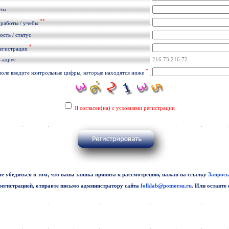
кты
**
 работы / учебы
сть / статус
*
регистрации
-адрес
216.73.216.72
*
поле введите контрольные цифры, которые находятся ниже
Я согласен(на) с условиями регистрации
е убедиться в том, что ваша заявка принята к рассмотрению, нажав на ссылку
Запросы
регистрацией, отправте письмо администратору сайта
folklab@pomorsu.ru
. Или оставте