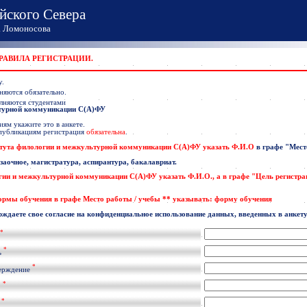
йского Севера
Ломоносова
ПРАВИЛА РЕГИСТРАЦИИ.
у.
няются обязательно.
лняются студентами
ьтурной коммуникации С(А)ФУ
ям укажите это в анкете.
 публикациям регистрация
обязательна
.
тута филологии и межкультурной коммуникации С(А)ФУ указать
Ф.И.О
в графе
"Мест
 заочное, магистратура, аспирантура, бакалавриат.
гии и межкультурной коммуникации С(А)ФУ
указать
Ф.И.О
., а в графе "Цель регистр
формы обучения в графе Место работы / учебы ** указывать: форму обучения
рждаете свое согласие на конфиденциальное использование данных, введенных в анкету
*
*
ь
*
ерждение
*
.
*
l