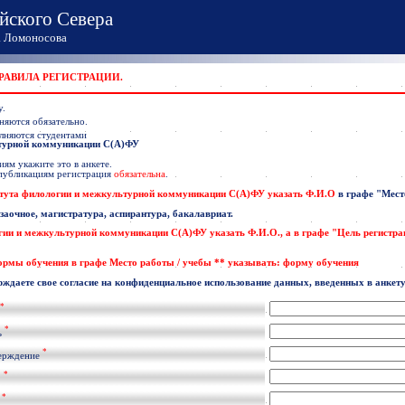
йского Севера
Ломоносова
ПРАВИЛА РЕГИСТРАЦИИ.
у.
няются обязательно.
лняются студентами
ьтурной коммуникации С(А)ФУ
ям укажите это в анкете.
 публикациям регистрация
обязательна
.
тута филологии и межкультурной коммуникации С(А)ФУ указать
Ф.И.О
в графе
"Мест
 заочное, магистратура, аспирантура, бакалавриат.
гии и межкультурной коммуникации С(А)ФУ
указать
Ф.И.О
., а в графе "Цель регистр
формы обучения в графе Место работы / учебы ** указывать: форму обучения
рждаете свое согласие на конфиденциальное использование данных, введенных в анкету
*
*
ь
*
ерждение
*
.
*
l