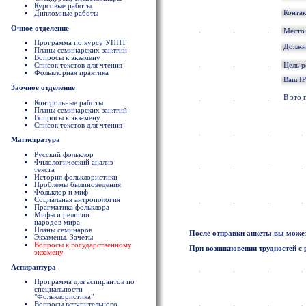
Курсовые работы
Конта
Дипломные работы
Очное отделение
Место
Программа по курсу УНПТ
Должно
Планы семинарских занятий
Вопросы к экзамену
Цель 
Список текстов для чтения
Фольклорная практика
Ваш IP
Заочное отделение
В это 
Контрольные работы
Планы семинарских занятий
Вопросы к экзамену
Список текстов для чтения
Магистратура
Русский фольклор
Филологический анализ
текста
История фольклористики
Проблемы былиноведения
Фольклор и миф
Социальная антропология
Прагматика фольклора
Мифы и религии
народов мира
Планы семинаров
После отправки анкеты вы может
Экзамены. Зачеты
Вопросы к государственному
При возникновении трудностей с 
экзамену
Аспирантура
Программа для аспирантов по
специальности
"Фольклористика"
Вопросы вступительного