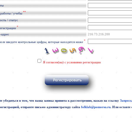
кты
**
 работы / учебы
сть / статус
*
регистрации
-адрес
216.73.216.200
*
поле введите контрольные цифры, которые находятся ниже
Я согласен(на) с условиями регистрации
е убедиться в том, что ваша заявка принята к рассмотрению, нажав на ссылку
Запросы
регистрацией, отправте письмо администратору сайта
folklab@pomorsu.ru
. Или оставте