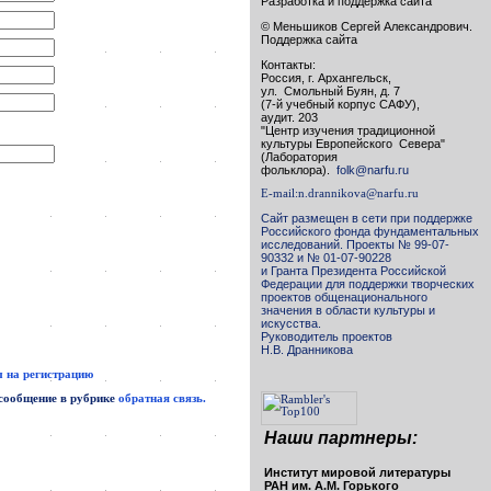
Разработка и поддержка сайта
© Меньшиков Сергей Александрович.
Поддержка сайта
Контакты:
Россия, г. Архангельск,
ул. Смольный Буян, д. 7
(7-й учебный корпус САФУ),
аудит. 203
"Центр изучения традиционной
культуры Европейского Севера"
(Лаборатория
фольклора).
folk@narfu.ru
E-mail:
n.drannikova@narfu.ru
Сайт размещен в сети при поддержке
Российского фонда фундаментальных
исследований. Проекты № 99-07-
90332 и № 01-07-90228
и Гранта Президента Российской
Федерации для поддержки творческих
проектов общенационального
значения в области культуры и
искусства.
Руководитель проектов
Н.В. Дранникова
 на регистрацию
 сообщение в рубрике
обратная связь.
Наши партнеры:
Институт мировой литературы
РАН им. А.М. Горького