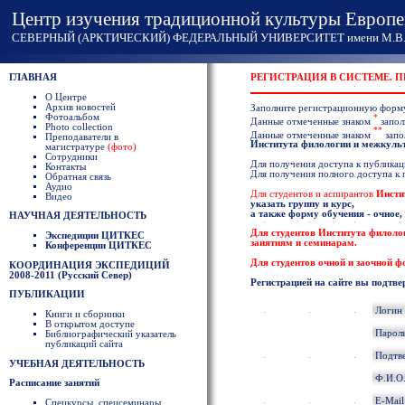
Центр изучения традиционной культуры Европе
СЕВЕРНЫЙ (АРКТИЧЕСКИЙ) ФЕДЕРАЛЬНЫЙ УНИВЕРСИТЕТ имени М.В. 
ГЛАВНАЯ
РЕГИСТРАЦИЯ В СИСТЕМЕ. 
О Центре
Архив новостей
Заполните регистрационную форм
Фотоальбом
*
Данные отмеченные знаком
запол
Photo collection
**
Данные отмеченные знаком
запо
Преподаватели в
Института филологии и межкул
магистратуре
(фото)
Сотрудники
Для получения доступа к публикаци
Контакты
Для получения полного доступа к
Обратная связь
Аудио
Для студентов и аспирантов
Инсти
Видео
указать группу и курс,
а также форму обучения - очное,
НАУЧНАЯ ДЕЯТЕЛЬНОСТЬ
Для студентов
Института филоло
Экспедиции ЦИТКЕС
занятиям и семинарам.
Конференции ЦИТКЕС
Для студентов очной и заочной 
КООРДИНАЦИЯ ЭКСПЕДИЦИЙ
2008-2011 (Русский Север)
Регистрацией на сайте вы подтве
ПУБЛИКАЦИИ
Логин
Книги и сборники
В открытом доступе
Парол
Библиографический указатель
публикаций сайта
Подтв
УЧЕБНАЯ ДЕЯТЕЛЬНОСТЬ
Ф.И.О
Расписание занятий
E-Mai
Спецкурсы, спецсеминары