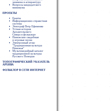
экзамена в аспирантуру
Вопросы кандидатского
минимума
ПРОЕКТЫ
Гранты
Информационно-справочная
система
Этнограф Петр Ефименко
Устная история
Архангельского
Севера в фольклоре
Пинежские свадебные
и игровые песни
Электронный атлас
"Традиционная культура
Пинежья"
Мультимедийный каталог
традиционной культуры
Русского Поморья
ТОПОГРАФИЧЕСКИЙ УКАЗАТЕЛЬ
АРХИВА
ФОЛЬКЛОР В СЕТИ ИНТЕРНЕТ