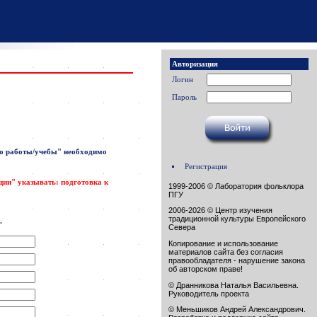
Авторизация
Логин
Пароль
о работы/учебы"
необходимо
Регистрация
ации" указывать: подготовка к
1999-2006 © Лаборатория фольклора
ПГУ
2006-2026 © Центр изучения
традиционной культуры Европейского
.
Севера
Копирование и использование
материалов сайта без согласия
правообладателя - нарушение закона
об авторском праве!
© Дранникова Наталья Васильевна.
Руководитель проекта
© Меньшиков Андрей Александрович.