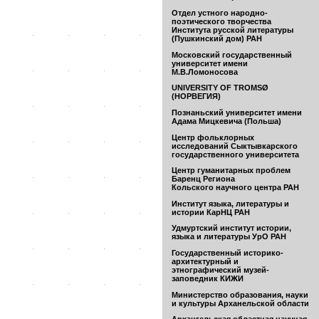
Отдел устного народно-
поэтического творчества
Института русской литературы
(Пушкинский дом) РАН
Московский государственный
университет имени
М.В.Ломоносова
UNIVERSITY OF TROMSØ
(НОРВЕГИЯ)
Познаньский университет имени
Адама Мицкевича (Польша)
Центр фольклорных
исследований Сыктывкарского
государственного университета
Центр гуманитарных проблем
Баренц Региона
Кольского научного центра РАН
Институт языка, литературы и
истории КарНЦ РАН
Удмуртский институт истории,
языка и литературы УрО РАН
Государственный историко-
архитектурный и
этнографический музей-
заповедник КИЖИ
Министерство образования, науки
и культуры Арханельской области