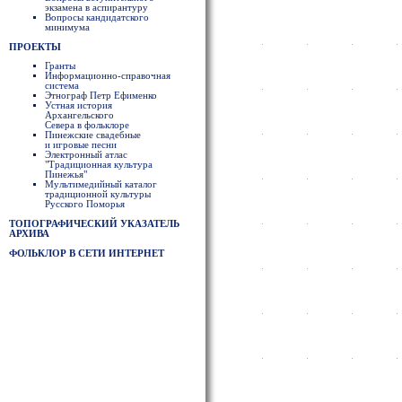
экзамена в аспирантуру
Вопросы кандидатского
минимума
ПРОЕКТЫ
Гранты
Информационно-справочная
система
Этнограф Петр Ефименко
Устная история
Архангельского
Севера в фольклоре
Пинежские свадебные
и игровые песни
Электронный атлас
"Традиционная культура
Пинежья"
Мультимедийный каталог
традиционной культуры
Русского Поморья
ТОПОГРАФИЧЕСКИЙ УКАЗАТЕЛЬ
АРХИВА
ФОЛЬКЛОР В СЕТИ ИНТЕРНЕТ