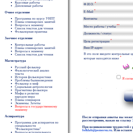
Курсовые работы
*
Ф.И.О.
Дипломные работы
*
E-Mail
Очное отделение
Программа по курсу УНПТ
Контакты
Планы семинарских занятий
Вопросы к экзамену
**
Место работы / учебы
Список текстов для чтения
Фольклорная практика
Должность / статус
Заочное отделение
*
Цель регистрации
Контрольные работы
Ваш IP-адрес
Планы семинарских занятий
Вопросы к экзамену
В это поле введите контрольные 
Список текстов для чтения
*
которые находятся ниже
Магистратура
Русский фольклор
Филологический анализ
текста
История фольклористики
Я согл
Проблемы былиноведения
Фольклор и миф
Социальная антропология
Прагматика фольклора
Мифы и религии
народов мира
Планы семинаров
Экзамены. Зачеты
Вопросы к государственному
экзамену
Аспирантура
После отправки анкеты вы можете
рассмотрению, нажав на ссылку
Программа для аспирантов по
специальности
При возникновении трудностей с 
"Фольклористика"
folklab@pomorsu.ru
. Или оставт
Вопросы вступительного