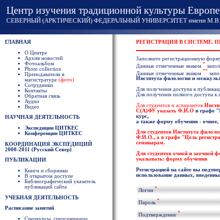
Центр изучения традиционной культуры Европе
СЕВЕРНЫЙ (АРКТИЧЕСКИЙ) ФЕДЕРАЛЬНЫЙ УНИВЕРСИТЕТ имени М.В. 
ГЛАВНАЯ
РЕГИСТРАЦИЯ В СИСТЕМЕ. 
О Центре
Архив новостей
Заполните регистрационную форм
Фотоальбом
*
Данные отмеченные знаком
запол
Photo collection
**
Данные отмеченные знаком
запо
Преподаватели в
Института филологии и межкул
магистратуре
(фото)
Сотрудники
Для получения доступа к публикаци
Контакты
Для получения полного доступа к
Обратная связь
Аудио
Для студентов и аспирантов
Инсти
Видео
С(А)ФУ указать
Ф.И.О
в графе
"
курс,
НАУЧНАЯ ДЕЯТЕЛЬНОСТЬ
а также форму обучения - очное,
Экспедиции ЦИТКЕС
Для студентов
Института филоло
Конференции ЦИТКЕС
Ф.И.О
., а в графе "Цель регист
семинарам.
КООРДИНАЦИЯ ЭКСПЕДИЦИЙ
2008-2011 (Русский Север)
Для студентов очной и заочной 
указывать: форму обучения
ПУБЛИКАЦИИ
Регистрацией на сайте вы подтве
Книги и сборники
использование данных, введенных
В открытом доступе
Библиографический указатель
публикаций сайта
*
Логин
УЧЕБНАЯ ДЕЯТЕЛЬНОСТЬ
*
Пароль
Расписание занятий
*
Подтверждение
Спецкурсы, спецсеминары