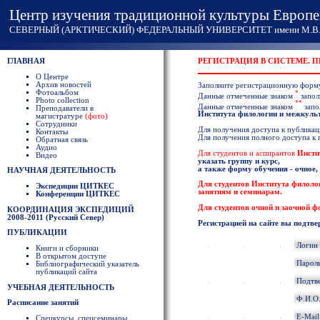
Центр изучения традиционной культуры Европе
СЕВЕРНЫЙ (АРКТИЧЕСКИЙ) ФЕДЕРАЛЬНЫЙ УНИВЕРСИТЕТ имени М.В. 
ГЛАВНАЯ
РЕГИСТРАЦИЯ В СИСТЕМЕ. 
О Центре
Архив новостей
Заполните регистрационную форм
Фотоальбом
*
Данные отмеченные знаком
запол
Photo collection
**
Данные отмеченные знаком
запо
Преподаватели в
Института филологии и межкул
магистратуре
(фото)
Сотрудники
Для получения доступа к публикаци
Контакты
Для получения полного доступа к
Обратная связь
Аудио
Для студентов и аспирантов
Инсти
Видео
указать группу и курс,
а также форму обучения - очное,
НАУЧНАЯ ДЕЯТЕЛЬНОСТЬ
Для студентов
Института филоло
Экспедиции ЦИТКЕС
занятиям и семинарам.
Конференции ЦИТКЕС
Для студентов очной и заочной 
КООРДИНАЦИЯ ЭКСПЕДИЦИЙ
2008-2011 (Русский Север)
Регистрацией на сайте вы подтве
ПУБЛИКАЦИИ
Логин
Книги и сборники
В открытом доступе
Парол
Библиографический указатель
публикаций сайта
Подтв
УЧЕБНАЯ ДЕЯТЕЛЬНОСТЬ
Ф.И.О
Расписание занятий
E-Mai
Спецкурсы, спецсеминары