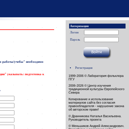
Авторизация
Логин
Пароль
о работы/учебы"
необходимо
Регистрация
ации" указывать: подготовка к
1999-2006 © Лаборатория фольклора
ПГУ
2006-2026 © Центр изучения
традиционной культуры Европейского
.
Севера
Копирование и использование
материалов сайта без согласия
правообладателя - нарушение закона
об авторском праве!
© Дранникова Наталья Васильевна.
Руководитель проекта
© Меньшиков Андрей Александрович.