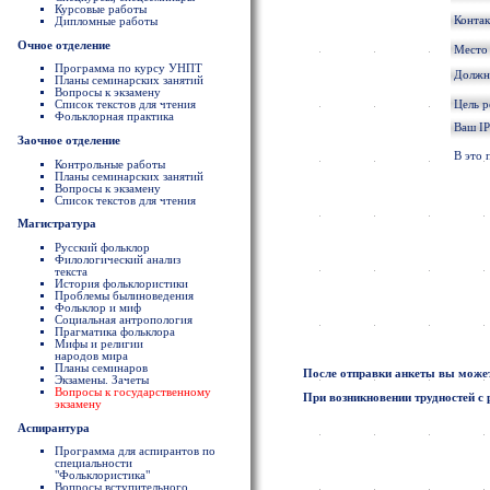
Курсовые работы
Конта
Дипломные работы
Очное отделение
Место
Программа по курсу УНПТ
Должно
Планы семинарских занятий
Вопросы к экзамену
Цель 
Список текстов для чтения
Фольклорная практика
Ваш IP
Заочное отделение
В это 
Контрольные работы
Планы семинарских занятий
Вопросы к экзамену
Список текстов для чтения
Магистратура
Русский фольклор
Филологический анализ
текста
История фольклористики
Проблемы былиноведения
Фольклор и миф
Социальная антропология
Прагматика фольклора
Мифы и религии
народов мира
Планы семинаров
После отправки анкеты вы может
Экзамены. Зачеты
Вопросы к государственному
При возникновении трудностей с 
экзамену
Аспирантура
Программа для аспирантов по
специальности
"Фольклористика"
Вопросы вступительного