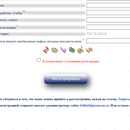
кты
**
 работы / учебы
сть / статус
*
регистрации
-адрес
216.73.216.14
*
поле введите контрольные цифры, которые находятся ниже
Я согласен(на) с условиями регистрации
е убедиться в том, что ваша заявка принята к рассмотрению, нажав на ссылку
Запросы
регистрацией, отправте письмо администратору сайта
folklab@pomorsu.ru
. Или оставте