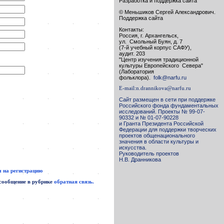
Разработка и поддержка сайта
© Меньшиков Сергей Александрович.
Поддержка сайта
Контакты:
Россия, г. Архангельск,
ул. Смольный Буян, д. 7
(7-й учебный корпус САФУ),
аудит. 203
"Центр изучения традиционной
культуры Европейского Севера"
(Лаборатория
фольклора).
folk@narfu.ru
E-mail:
n.drannikova@narfu.ru
Сайт размещен в сети при поддержке
Российского фонда фундаментальных
исследований. Проекты № 99-07-
90332 и № 01-07-90228
и Гранта Президента Российской
Федерации для поддержки творческих
проектов общенационального
значения в области культуры и
искусства.
Руководитель проектов
Н.В. Дранникова
 на регистрацию
 сообщение в рубрике
обратная связь.