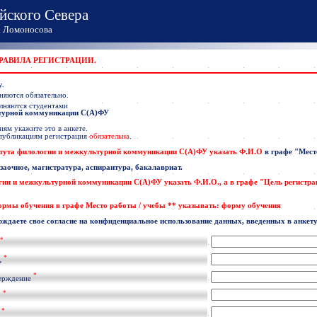
йского Севера
Ломоносова
ПРАВИЛА РЕГИСТРАЦИИ.
у.
няются обязательно.
лняются студентами
ьтурной коммуникации С(А)ФУ
ям укажите это в анкете.
 публикациям регистрация
обязательна
.
тута филологии и межкультурной коммуникации С(А)ФУ указать
Ф.И.О
в графе
"Мест
 заочное, магистратура, аспирантура, бакалавриат.
гии и межкультурной коммуникации С(А)ФУ
указать
Ф.И.О
., а в графе "Цель регистр
формы обучения в графе Место работы / учебы ** указывать: форму обучения
рждаете свое согласие на конфиденциальное использование данных, введенных в анкету
*
*
ь
*
ерждение
*
.
*
l