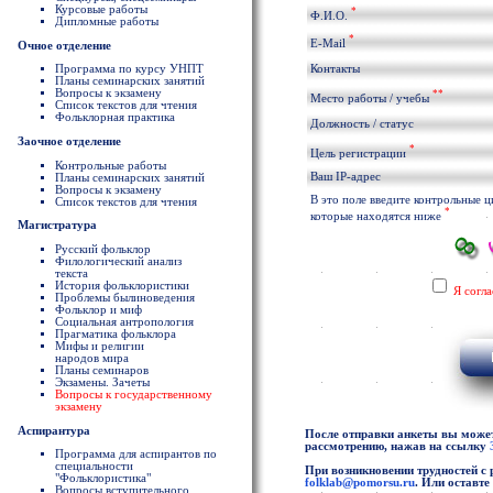
Курсовые работы
*
Ф.И.О.
Дипломные работы
*
E-Mail
Очное отделение
Программа по курсу УНПТ
Контакты
Планы семинарских занятий
Вопросы к экзамену
**
Место работы / учебы
Список текстов для чтения
Фольклорная практика
Должность / статус
Заочное отделение
*
Цель регистрации
Контрольные работы
Ваш IP-адрес
Планы семинарских занятий
Вопросы к экзамену
В это поле введите контрольные 
Список текстов для чтения
*
которые находятся ниже
Магистратура
Русский фольклор
Филологический анализ
текста
История фольклористики
Я согл
Проблемы былиноведения
Фольклор и миф
Социальная антропология
Прагматика фольклора
Мифы и религии
народов мира
Планы семинаров
Экзамены. Зачеты
Вопросы к государственному
экзамену
Аспирантура
После отправки анкеты вы можете
рассмотрению, нажав на ссылку
Программа для аспирантов по
специальности
При возникновении трудностей с 
"Фольклористика"
folklab@pomorsu.ru
. Или оставт
Вопросы вступительного