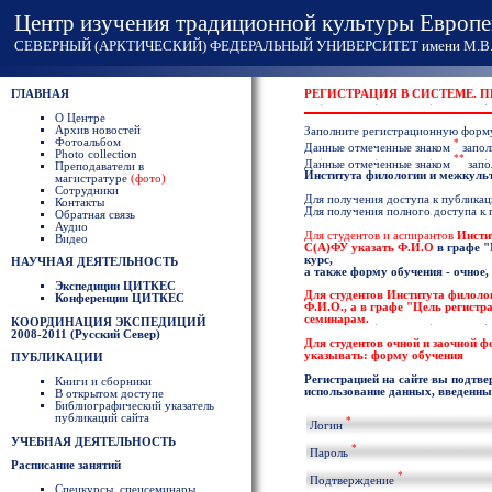
Центр изучения традиционной культуры Европе
СЕВЕРНЫЙ (АРКТИЧЕСКИЙ) ФЕДЕРАЛЬНЫЙ УНИВЕРСИТЕТ имени М.В. 
ГЛАВНАЯ
РЕГИСТРАЦИЯ В СИСТЕМЕ. 
О Центре
Архив новостей
Заполните регистрационную форм
Фотоальбом
*
Данные отмеченные знаком
запол
Photo collection
**
Данные отмеченные знаком
запо
Преподаватели в
Института филологии и межкул
магистратуре
(фото)
Сотрудники
Для получения доступа к публикаци
Контакты
Для получения полного доступа к
Обратная связь
Аудио
Для студентов и аспирантов
Инсти
Видео
С(А)ФУ указать
Ф.И.О
в графе
"
курс,
НАУЧНАЯ ДЕЯТЕЛЬНОСТЬ
а также форму обучения - очное,
Экспедиции ЦИТКЕС
Для студентов
Института филоло
Конференции ЦИТКЕС
Ф.И.О
., а в графе "Цель регист
семинарам.
КООРДИНАЦИЯ ЭКСПЕДИЦИЙ
2008-2011 (Русский Север)
Для студентов очной и заочной 
указывать: форму обучения
ПУБЛИКАЦИИ
Регистрацией на сайте вы подтве
Книги и сборники
использование данных, введенных
В открытом доступе
Библиографический указатель
публикаций сайта
*
Логин
УЧЕБНАЯ ДЕЯТЕЛЬНОСТЬ
*
Пароль
Расписание занятий
*
Подтверждение
Спецкурсы, спецсеминары