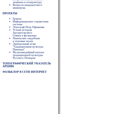
экзамена в аспирантуру
Вопросы кандидатского
минимума
ПРОЕКТЫ
Гранты
Информационно-справочная
система
Этнограф Петр Ефименко
Устная история
Архангельского
Севера в фольклоре
Пинежские свадебные
и игровые песни
Электронный атлас
"Традиционная культура
Пинежья"
Мультимедийный каталог
традиционной культуры
Русского Поморья
ТОПОГРАФИЧЕСКИЙ УКАЗАТЕЛЬ
АРХИВА
ФОЛЬКЛОР В СЕТИ ИНТЕРНЕТ