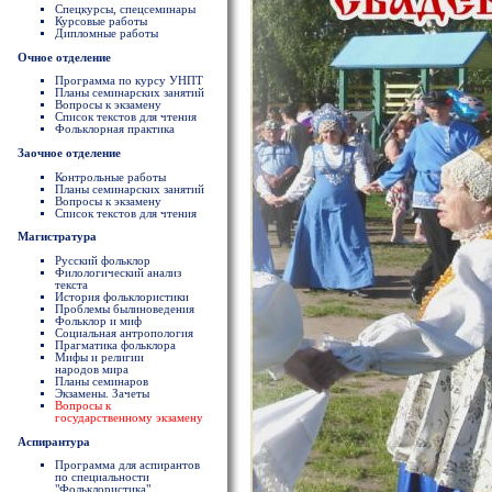
Спецкурсы, спецсеминары
Курсовые работы
Дипломные работы
Очное отделение
Программа по курсу УНПТ
Планы семинарских занятий
Вопросы к экзамену
Список текстов для чтения
Фольклорная практика
Заочное отделение
Контрольные работы
Планы семинарских занятий
Вопросы к экзамену
Список текстов для чтения
Магистратура
Русский фольклор
Филологический анализ
текста
История фольклористики
Проблемы былиноведения
Фольклор и миф
Социальная антропология
Прагматика фольклора
Мифы и религии
народов мира
Планы семинаров
Экзамены. Зачеты
Вопросы к
государственному экзамену
Аспирантура
Программа для аспирантов
по специальности
"Фольклористика"