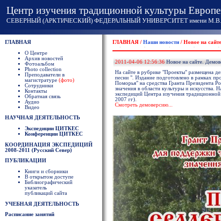
Центр изучения традиционной культуры Европе
СЕВЕРНЫЙ (АРКТИЧЕСКИЙ) ФЕДЕРАЛЬНЫЙ УНИВЕРСИТЕТ имени М.В. 
ГЛАВНАЯ
ГЛАВНАЯ /
Наши новости
/ Новое на сайт
О Центре
Архив новостей
2011-04-06 12:56:36
Новое на сайте. Демов
Фотоальбом
Photo collection
На сайте в рубрике "Проекты" размещена д
Преподаватели в
песни ". Издание подготовлено в рамках п
магистратуре
(фото)
Поморья" на средства Гранта Президента 
Сотрудники
значения в области культуры и искусства. 
Контакты
экспедиций Центра изучения традиционной 
Обратная связь
2007 гг).
Аудио
Смотреть демоверсию...
Видео
НАУЧНАЯ ДЕЯТЕЛЬНОСТЬ
Экспедиции ЦИТКЕС
Конференции ЦИТКЕС
КООРДИНАЦИЯ ЭКСПЕДИЦИЙ
2008-2011 (Русский Север)
ПУБЛИКАЦИИ
Книги и сборники
В открытом доступе
Библиографический
указатель
публикаций сайта
УЧЕБНАЯ ДЕЯТЕЛЬНОСТЬ
Расписание занятий