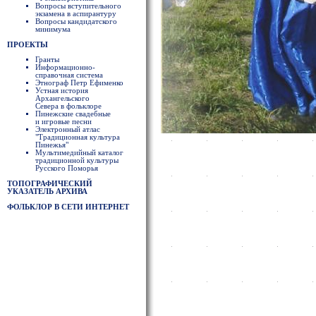
Вопросы вступительного
экзамена в аспирантуру
Вопросы кандидатского
минимума
ПРОЕКТЫ
Гранты
Информационно-
справочная система
Этнограф Петр Ефименко
Устная история
Архангельского
Севера в фольклоре
Пинежские свадебные
и игровые песни
Электронный атлас
"Традиционная культура
Пинежья"
Мультимедийный каталог
традиционной культуры
Русского Поморья
ТОПОГРАФИЧЕСКИЙ
УКАЗАТЕЛЬ АРХИВА
ФОЛЬКЛОР В СЕТИ ИНТЕРНЕТ