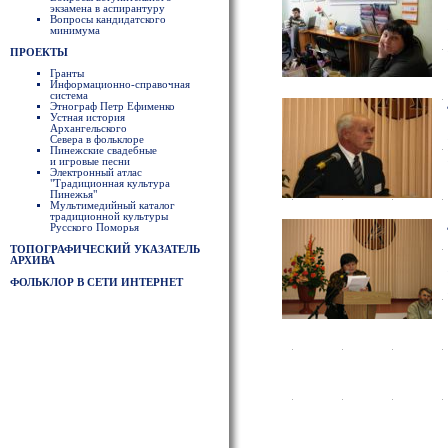
экзамена в аспирантуру
Вопросы кандидатского
минимума
ПРОЕКТЫ
Гранты
Информационно-справочная
система
Этнограф Петр Ефименко
Устная история
Архангельского
Севера в фольклоре
Пинежские свадебные
и игровые песни
Электронный атлас
"Традиционная культура
Пинежья"
Мультимедийный каталог
традиционной культуры
Русского Поморья
ТОПОГРАФИЧЕСКИЙ УКАЗАТЕЛЬ
АРХИВА
ФОЛЬКЛОР В СЕТИ ИНТЕРНЕТ