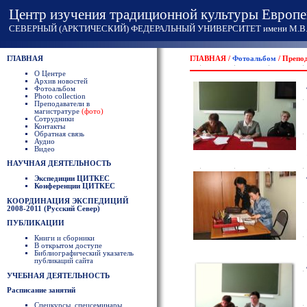
Центр изучения традиционной культуры Европе
СЕВЕРНЫЙ (АРКТИЧЕСКИЙ) ФЕДЕРАЛЬНЫЙ УНИВЕРСИТЕТ имени М.В. 
ГЛАВНАЯ
ГЛАВНАЯ /
Фотоальбом
/ Препод
О Центре
Архив новостей
Фотоальбом
Photo collection
Преподаватели в
магистратуре
(фото)
Сотрудники
Контакты
Обратная связь
Аудио
Видео
НАУЧНАЯ ДЕЯТЕЛЬНОСТЬ
Экспедиции ЦИТКЕС
Конференции ЦИТКЕС
КООРДИНАЦИЯ ЭКСПЕДИЦИЙ
2008-2011 (Русский Север)
ПУБЛИКАЦИИ
Книги и сборники
В открытом доступе
Библиографический указатель
публикаций сайта
УЧЕБНАЯ ДЕЯТЕЛЬНОСТЬ
Расписание занятий
Спецкурсы, спецсеминары