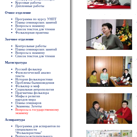
Курсовые работы
Дипломные работы
Очное отделение
Программа по курсу УНПТ
Планы семинарских занятий
Вопросы к экзамену
Список текстов для чтения
Фольклорная практика
Заочное отделение
Контрольные работы
Планы семинарских занятий
Вопросы к экзамену
Список текстов для чтения
Магистратура
Русский фольклор
Филологический анализ
текста
История фольклористики
Проблемы былиноведения
Фольклор и миф
Социальная антропология
Прагматика фольклора
Мифы и религии
народов мира
Планы семинаров
Экзамены. Зачеты
Вопросы к государственному
экзамену
Аспирантура
Программа для аспирантов по
специальности
"Фольклористика"
Вопросы вступительного