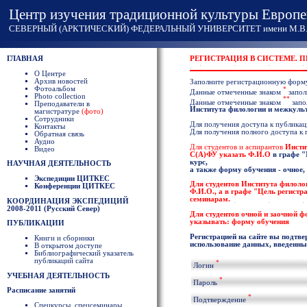
Центр изучения традиционной культуры Европе
СЕВЕРНЫЙ (АРКТИЧЕСКИЙ) ФЕДЕРАЛЬНЫЙ УНИВЕРСИТЕТ имени М.В. 
ГЛАВНАЯ
РЕГИСТРАЦИЯ В СИСТЕМЕ. 
О Центре
Архив новостей
Заполните регистрационную форм
Фотоальбом
*
Данные отмеченные знаком
запол
Photo collection
**
Данные отмеченные знаком
запо
Преподаватели в
Института филологии и межкул
магистратуре
(фото)
Сотрудники
Для получения доступа к публикаци
Контакты
Для получения полного доступа к
Обратная связь
Аудио
Для студентов и аспирантов
Инсти
Видео
С(А)ФУ указать
Ф.И.О
в графе
"
курс,
НАУЧНАЯ ДЕЯТЕЛЬНОСТЬ
а также форму обучения - очное,
Экспедиции ЦИТКЕС
Для студентов
Института филоло
Конференции ЦИТКЕС
Ф.И.О
., а в графе "Цель регист
семинарам.
КООРДИНАЦИЯ ЭКСПЕДИЦИЙ
2008-2011 (Русский Север)
Для студентов очной и заочной 
указывать: форму обучения
ПУБЛИКАЦИИ
Регистрацией на сайте вы подтве
Книги и сборники
использование данных, введенных
В открытом доступе
Библиографический указатель
публикаций сайта
*
Логин
УЧЕБНАЯ ДЕЯТЕЛЬНОСТЬ
*
Пароль
Расписание занятий
*
Подтверждение
Спецкурсы, спецсеминары