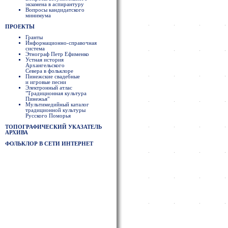
экзамена в аспирантуру
Вопросы кандидатского
минимума
ПРОЕКТЫ
Гранты
Информационно-справочная
система
Этнограф Петр Ефименко
Устная история
Архангельского
Севера в фольклоре
Пинежские свадебные
и игровые песни
Электронный атлас
"Традиционная культура
Пинежья"
Мультимедийный каталог
традиционной культуры
Русского Поморья
ТОПОГРАФИЧЕСКИЙ УКАЗАТЕЛЬ
АРХИВА
ФОЛЬКЛОР В СЕТИ ИНТЕРНЕТ