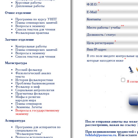
Курсовые работы
*
Ф.И.О.
Дипломные работы
*
E-Mail
Очное отделение
Программа по курсу УНПТ
Контакты
Планы семинарских занятий
Вопросы к экзамену
**
Место работы / учебы
Список текстов для чтения
Фольклорная практика
Должность / статус
Заочное отделение
*
Цель регистрации
Контрольные работы
Ваш IP-адрес
Планы семинарских занятий
Вопросы к экзамену
В это поле введите контрольные 
Список текстов для чтения
*
которые находятся ниже
Магистратура
Русский фольклор
Филологический анализ
текста
История фольклористики
Я согл
Проблемы былиноведения
Фольклор и миф
Социальная антропология
Прагматика фольклора
Мифы и религии
народов мира
Планы семинаров
Экзамены. Зачеты
Вопросы к государственному
экзамену
Аспирантура
После отправки анкеты вы можете
рассмотрению, нажав на ссылку
Программа для аспирантов по
специальности
При возникновении трудностей с 
"Фольклористика"
folklab@pomorsu.ru
. Или оставт
Вопросы вступительного