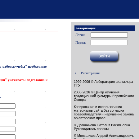
Авторизация
Логин
Пароль
о работы/учебы"
необходимо
Регистрация
ации" указывать: подготовка к
1999-2006 © Лаборатория фольклора
ПГУ
2006-2026 © Центр изучения
традиционной культуры Европейского
.
Севера
Копирование и использование
материалов сайта без согласия
правообладателя - нарушение закона
об авторском праве!
© Дранникова Наталья Васильевна.
Руководитель проекта
© Меньшиков Андрей Александрович.