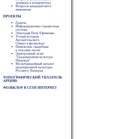
экзамена в аспирантуру
Вопросы кандидатского
минимума
ПРОЕКТЫ
Гранты
Информационно-справочная
система
Этнограф Петр Ефименко
Устная история
Архангельского
Севера в фольклоре
Пинежские свадебные
и игровые песни
Электронный атлас
"Традиционная культура
Пинежья"
Мультимедийный каталог
традиционной культуры
Русского Поморья
ТОПОГРАФИЧЕСКИЙ УКАЗАТЕЛЬ
АРХИВА
ФОЛЬКЛОР В СЕТИ ИНТЕРНЕТ