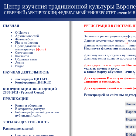
Центр изучения традиционной культуры Европе
СЕВЕРНЫЙ (АРКТИЧЕСКИЙ) ФЕДЕРАЛЬНЫЙ УНИВЕРСИТЕТ имени М.В. 
ГЛАВНАЯ
РЕГИСТРАЦИЯ В СИСТЕМЕ. 
О Центре
Архив новостей
Заполните регистрационную форм
Фотоальбом
*
Данные отмеченные знаком
запол
Photo collection
**
Данные отмеченные знаком
запо
Преподаватели в
Института филологии и межкул
магистратуре
(фото)
Сотрудники
Для получения доступа к публикаци
Контакты
Для получения полного доступа к
Обратная связь
Аудио
Для студентов и аспирантов
Инсти
Видео
указать группу и курс,
а также форму обучения - очное,
НАУЧНАЯ ДЕЯТЕЛЬНОСТЬ
Для студентов
Института филоло
Экспедиции ЦИТКЕС
занятиям и семинарам.
Конференции ЦИТКЕС
Для студентов очной и заочной 
КООРДИНАЦИЯ ЭКСПЕДИЦИЙ
2008-2011 (Русский Север)
Регистрацией на сайте вы подтве
ПУБЛИКАЦИИ
Логин
Книги и сборники
В открытом доступе
Парол
Библиографический указатель
публикаций сайта
Подтв
УЧЕБНАЯ ДЕЯТЕЛЬНОСТЬ
Ф.И.О
Расписание занятий
E-Mai
Спецкурсы, спецсеминары