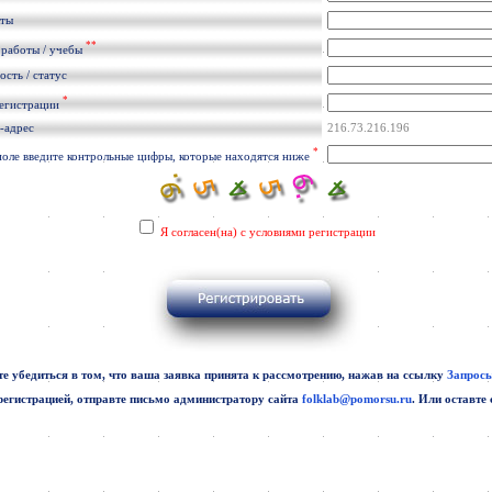
кты
**
 работы / учебы
сть / статус
*
регистрации
-адрес
216.73.216.196
*
поле введите контрольные цифры, которые находятся ниже
Я согласен(на) с условиями регистрации
е убедиться в том, что ваша заявка принята к рассмотрению, нажав на ссылку
Запросы
регистрацией, отправте письмо администратору сайта
folklab@pomorsu.ru
. Или оставте