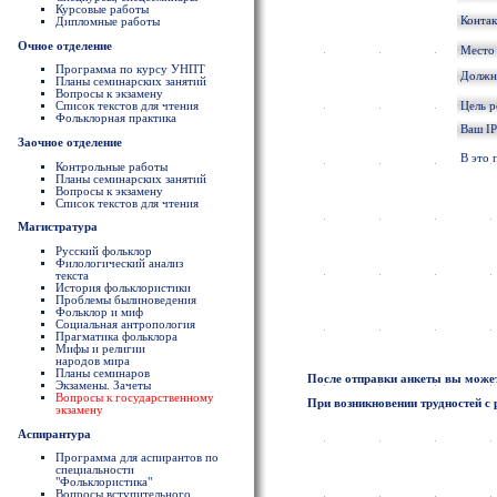
Курсовые работы
Конта
Дипломные работы
Очное отделение
Место
Программа по курсу УНПТ
Должно
Планы семинарских занятий
Вопросы к экзамену
Цель 
Список текстов для чтения
Фольклорная практика
Ваш IP
Заочное отделение
В это 
Контрольные работы
Планы семинарских занятий
Вопросы к экзамену
Список текстов для чтения
Магистратура
Русский фольклор
Филологический анализ
текста
История фольклористики
Проблемы былиноведения
Фольклор и миф
Социальная антропология
Прагматика фольклора
Мифы и религии
народов мира
Планы семинаров
После отправки анкеты вы может
Экзамены. Зачеты
Вопросы к государственному
При возникновении трудностей с 
экзамену
Аспирантура
Программа для аспирантов по
специальности
"Фольклористика"
Вопросы вступительного