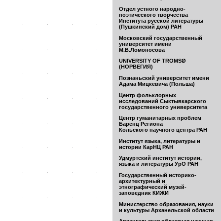
Отдел устного народно-
поэтического творчества
Института русской литературы
(Пушкинский дом) РАН
Московский государственный
университет имени
М.В.Ломоносова
UNIVERSITY OF TROMSØ
(НОРВЕГИЯ)
Познаньский университет имени
Адама Мицкевича (Польша)
Центр фольклорных
исследований Сыктывкарского
государственного университета
Центр гуманитарных проблем
Баренц Региона
Кольского научного центра РАН
Институт языка, литературы и
истории КарНЦ РАН
Удмуртский институт истории,
языка и литературы УрО РАН
Государственный историко-
архитектурный и
этнографический музей-
заповедник КИЖИ
Министерство образования, науки
и культуры Арханельской области