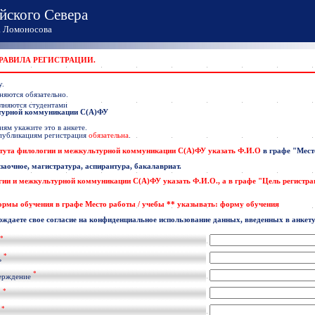
йского Севера
Ломоносова
ПРАВИЛА РЕГИСТРАЦИИ.
у.
няются обязательно.
лняются студентами
ьтурной коммуникации С(А)ФУ
ям укажите это в анкете.
 публикациям регистрация
обязательна
.
тута филологии и межкультурной коммуникации С(А)ФУ указать
Ф.И.О
в графе
"Мест
 заочное, магистратура, аспирантура, бакалавриат.
гии и межкультурной коммуникации С(А)ФУ
указать
Ф.И.О
., а в графе "Цель регистр
формы обучения в графе Место работы / учебы ** указывать: форму обучения
рждаете свое согласие на конфиденциальное использование данных, введенных в анкету
*
*
ь
*
ерждение
*
.
*
l