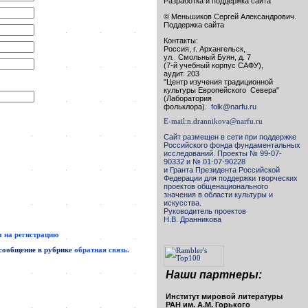
Разработка и поддержка сайта
© Меньшиков Сергей Александрович.
Поддержка сайта
Контакты:
Россия, г. Архангельск,
ул. Смольный Буян, д. 7
(7-й учебный корпус САФУ),
аудит. 203
"Центр изучения традиционной
культуры Европейского Севера"
(Лаборатория
фольклора).
folk@narfu.ru
E-mail:
n.drannikova@narfu.ru
Сайт размещен в сети при поддержке
Российского фонда фундаментальных
исследований. Проекты № 99-07-
90332 и № 01-07-90228
и Гранта Президента Российской
Федерации для поддержки творческих
проектов общенационального
значения в области культуры и
искусства.
Руководитель проектов
Н.В. Дранникова
 на регистрацию
 сообщение в рубрике
обратная связь.
Наши партнеры:
Институт мировой литературы
РАН им. А.М. Горького