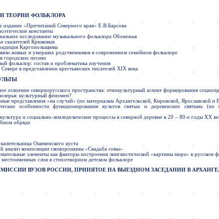
И ТЕОРИИ ФОЛЬКЛОРА
 издание «Причитаний Северного края» Е.В.Барсова
поэтические константы
ональное исследование музыкального фольклора Обонежья
ье сказителей Крюковых
радиция Каргопольщины
 связи живых и умерших родственников в современном семейном фольклоре
 в городских песнях
ый фольклор: состав и проблематика изучения
 Севере в представлении крестьянских писателей XIX века
УЛЬТЫ
ое освоение севернорусского пространства: этнокультурный аспект формирования социоп
нозерья: культурный феномен?
рные представления «на случай» (по материалам Архангельской, Кировской, Ярославской и 
ческие особенности функционирования культов святых и деревенских святынь (по
ультура и социально-земледельческие процессы в северной деревне в 20 – 80-е годы XX ве
дебном обряде
казительница Ошевенского куста
ий анализ композиции скоморошины «Свадьба совы»
овательные элементы как факторы построения лингвистической «картины мира» в русском ф
 местоименных слов в стихотворном детском фольклоре
ИССИИ ВУЗОВ РОССИИ, ПРИНЯТОЕ НА ВЫЕЗДНОМ ЗАСЕДАНИИ В АРХАНГЕЛЬС