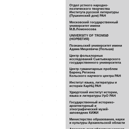
Отдел устного народно-
поэтического творчества
Института русской литературы
(Пушкинский дом) РАН
Московский государственный
университет имени
М.В.Ломоносова
UNIVERSITY OF TROMSØ
(НОРВЕГИЯ)
Познаньский университет имени
Адама Мицкевича (Польша)
Центр фольклорных
исследований Сыктывкарского
государственного университета
Центр гуманитарных проблем
Баренц Региона
Кольского научного центра РАН
Институт языка, литературы и
истории КарНЦ РАН
Удмуртский институт истории,
языка и литературы УрО РАН
Государственный историко-
архитектурный и
этнографический музей-
заповедник КИЖИ
Министерство образования, науки
и культуры Арханельской области