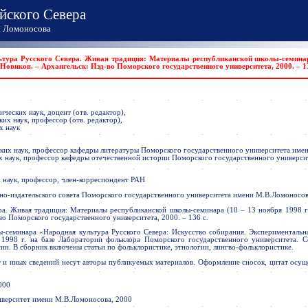
йского Севера
Ломоносова
а Русского Севера. Живая традиция: Материалы республиканской школы-семинара (
 Новиков. – Архангельск: Изд-во Поморского государственного университета, 2000. – 13
ческих наук, доцент (отв. редактор),
их наук, профессор (отв. редактор),
х наук
ких наук, профессор кафедры литературы Поморского государственного университета име
х наук, профессор кафедры отечественной истории Поморского государственного универс
 наук, профессор, член-корреспондент РАН
но-издательского совета Поморского государственного университета имени М.В.Ломоносо
а. Живая традиция: Материалы республиканской школы-семинара (10 – 13 ноября 1998 г.)
во Поморского государственного университета, 2000. – 136 с.
-семинара «Народная культура Русского Севера: Искусство собирания. Экспериментальна
1998 г. на базе Лаборатории фольклора Поморского государственного университета. С
ии. В сборник включены статьи по фольклористике, этнологии, лингво-фольклористике.
ат и иных сведений несут авторы публикуемых материалов. Оформление сносок, цитат осу
000
верситет имени М.В.Ломоносова, 2000