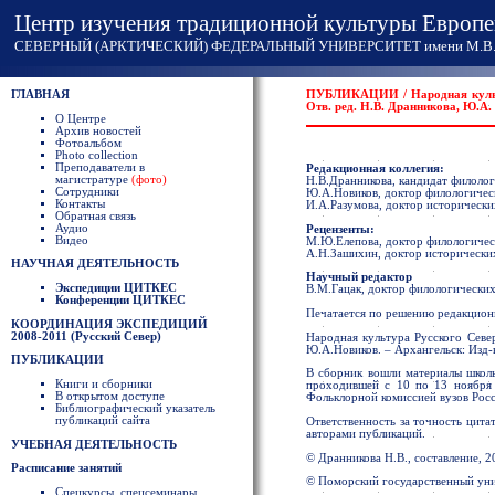
Центр изучения традиционной культуры Европе
СЕВЕРНЫЙ (АРКТИЧЕСКИЙ) ФЕДЕРАЛЬНЫЙ УНИВЕРСИТЕТ имени М.В. 
ГЛАВНАЯ
ПУБЛИКАЦИИ / Народная культур
Отв. ред. Н.В. Дранникова, Ю.А.
О Центре
Архив новостей
Фотоальбом
Photo collection
Преподаватели в
Редакционная коллегия:
магистратуре
(фото)
Н.В.Дранникова, кандидат филологи
Сотрудники
Ю.А.Новиков, доктор филологическ
Контакты
И.А.Разумова, доктор исторически
Обратная связь
Аудио
Рецензенты:
Видео
М.Ю.Елепова, доктор филологичес
А.Н.Зашихин, доктор исторически
НАУЧНАЯ ДЕЯТЕЛЬНОСТЬ
Научный редактор
Экспедиции ЦИТКЕС
В.М.Гацак, доктор филологических
Конференции ЦИТКЕС
Печатается по решению редакцион
КООРДИНАЦИЯ ЭКСПЕДИЦИЙ
2008-2011 (Русский Север)
Народная культура Русского Север
Ю.А.Новиков. – Архангельск: Изд-
ПУБЛИКАЦИИ
В сборник вошли материалы школы
Книги и сборники
проходившей с 10 по 13 ноября 
В открытом доступе
Фольклорной комиссией вузов Росс
Библиографический указатель
публикаций сайта
Ответственность за точность цит
авторами публикаций.
УЧЕБНАЯ ДЕЯТЕЛЬНОСТЬ
© Дранникова Н.В., составление, 2
Расписание занятий
© Поморский государственный уни
Спецкурсы, спецсеминары