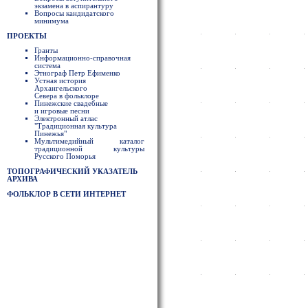
экзамена в аспирантуру
Вопросы кандидатского
минимума
ПРОЕКТЫ
Гранты
Информационно-справочная
система
Этнограф Петр Ефименко
Устная история
Архангельского
Севера в фольклоре
Пинежские свадебные
и игровые песни
Электронный атлас
"Традиционная культура
Пинежья"
Мультимедийный каталог
традиционной культуры
Русского Поморья
ТОПОГРАФИЧЕСКИЙ УКАЗАТЕЛЬ
АРХИВА
ФОЛЬКЛОР В СЕТИ ИНТЕРНЕТ