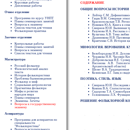
Курсовые работы
СОДЕРЖАНИЕ
Дипломные работы
ОБЩИЕ ВОПРОСЫ ИСТОРИИ 
Очное отделение
Лойтер С.М. Дефинитивное
Программа по курсу УНПТ
Гацак В.М. Северные этно
Планы семинарских занятий
Краснопольская Т.В. Реги
Вопросы к экзамену
Новиков Ю.A. Книга в сем
Список текстов для чтения
Смирнов Ю.И. Былинная т
Фольклорная практика
Разумова И.А. Рассказы о
Кулагина А.В. Тема любви
Заочное отделение
Дранникова Н.В. Прозвищн
Кравченко С.В. История на
Контрольные работы
Планы семинарских занятий
МИФОЛОГИЯ. ВЕРОВАНИЯ. К
Вопросы к экзамену
Список текстов для чтения
Белобородова И.Н. Духовн
Чуракова Н.Н. Часовни Ке
Магистратура
Добровольская В.Е. Суеве
Насонова А.В. Типологи
Русский фольклор
Архангельской области)
Филологический анализ
Шелег В.А. Традиционная к
текста
Козинская Л.Г. Заяц в сва
История фольклористики
Проблемы былиноведения
ПОЭТИКА. СТИЛЬ. ЯЗЫК
Фольклор и миф
Социальная антропология
Смирнов Ю.И. Последняя с
Прагматика фольклора
Ковпик В.А. Статистическ
Мифы и религии
Сидорова Т.А. Словообраз
народов мира
Головенкина Л.Х. Функции
Планы семинаров
Экзамены. Зачеты
РЕШЕНИЕ ФОЛЬКЛОРНОЙ КОМ
Вопросы к государственному
экзамену
Аспирантура
Программа для аспирантов по
специальности
"Фольклористика"
Вопросы вступительного