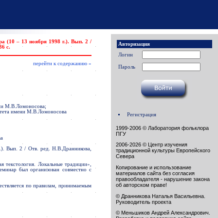
10 – 13 ноября 1998 г.). Вып. 2 /
Авторизация
6 с.
Логин
перейти к содержанию »
Пароль
ни М.В.Ломоносова;
итета имени М.В.Ломоносова
Регистрация
1999-2006 © Лаборатория фольклора
ПГУ
ва
2006-2026 © Центр изучения
. Вып. 2 / Отв. ред. Н.В.Дранникова,
традиционной культуры Европейского
Севера
я текстология. Локальные традиции»,
Копирование и использование
еминар был организован совместно с
материалов сайта без согласия
правообладателя - нарушение закона
об авторском праве!
ществляется по правилам, принимаемым
© Дранникова Наталья Васильевна.
Руководитель проекта
© Меньшиков Андрей Александрович.