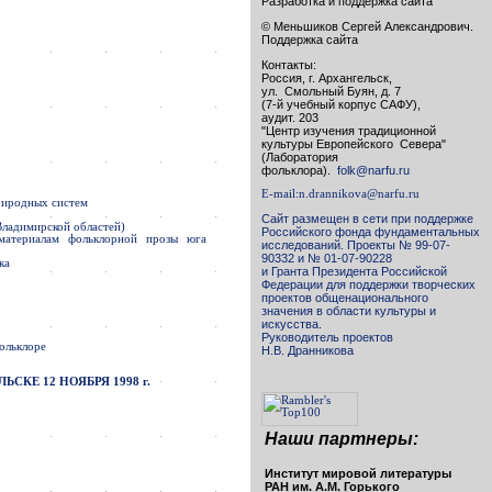
Разработка и поддержка сайта
© Меньшиков Сергей Александрович.
Поддержка сайта
Контакты:
Россия, г. Архангельск,
ул. Смольный Буян, д. 7
(7-й учебный корпус САФУ),
аудит. 203
"Центр изучения традиционной
культуры Европейского Севера"
(Лаборатория
фольклора).
folk@narfu.ru
E-mail:
n.drannikova@narfu.ru
риродных систем
Сайт размещен в сети при поддержке
Владимирской областей)
Российского фонда фундаментальных
 материалам фольклорной прозы юга
исследований. Проекты № 99-07-
90332 и № 01-07-90228
ка
и Гранта Президента Российской
Федерации для поддержки творческих
проектов общенационального
значения в области культуры и
искусства.
Руководитель проектов
ольклоре
Н.В. Дранникова
КЕ 12 НОЯБРЯ 1998 г.
Наши партнеры:
Институт мировой литературы
РАН им. А.М. Горького