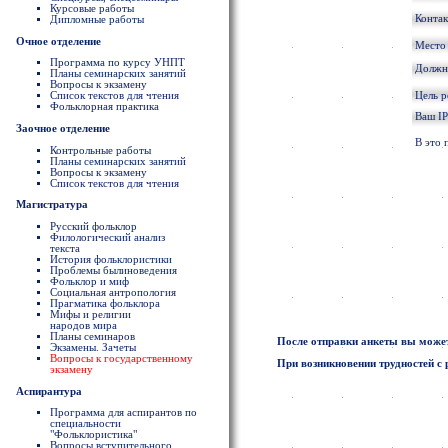
Курсовые работы
Конта
Дипломные работы
Очное отделение
Место
Программа по курсу УНПТ
Должно
Планы семинарских занятий
Вопросы к экзамену
Цель 
Список текстов для чтения
Фольклорная практика
Ваш IP
Заочное отделение
В это 
Контрольные работы
Планы семинарских занятий
Вопросы к экзамену
Список текстов для чтения
Магистратура
Русский фольклор
Филологический анализ
текста
История фольклористики
Проблемы былиноведения
Фольклор и миф
Социальная антропология
Прагматика фольклора
Мифы и религии
народов мира
Планы семинаров
После отправки анкеты вы может
Экзамены. Зачеты
Вопросы к государственному
При возникновении трудностей с 
экзамену
Аспирантура
Программа для аспирантов по
специальности
"Фольклористика"
Вопросы вступительного