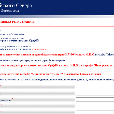
йского Севера
Ломоносова
ПРАВИЛА РЕГИСТРАЦИИ.
у.
няются обязательно.
лняются студентами
ьтурной коммуникации С(А)ФУ
ям укажите это в анкете.
 публикациям регистрация
обязательна
.
тута филологии и межкультурной коммуникации С(А)ФУ указать
Ф.И.О
в графе
"Мест
 заочное, магистратура, аспирантура, бакалавриат.
гии и межкультурной коммуникации С(А)ФУ
указать
Ф.И.О
., а в графе "Цель регистр
формы обучения в графе Место работы / учебы ** указывать: форму обучения
рждаете свое согласие на конфиденциальное использование данных, введенных в анкету
*
*
ь
*
ерждение
*
.
*
l