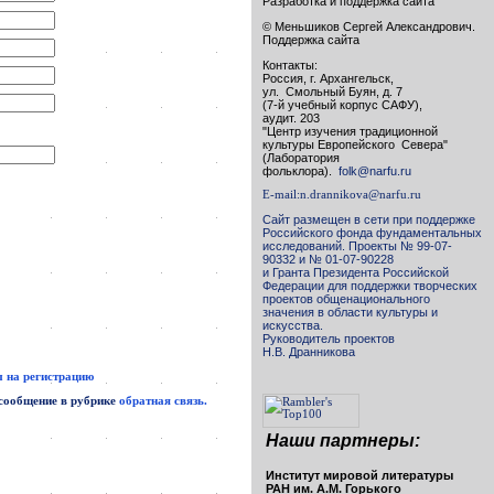
Разработка и поддержка сайта
© Меньшиков Сергей Александрович.
Поддержка сайта
Контакты:
Россия, г. Архангельск,
ул. Смольный Буян, д. 7
(7-й учебный корпус САФУ),
аудит. 203
"Центр изучения традиционной
культуры Европейского Севера"
(Лаборатория
фольклора).
folk@narfu.ru
E-mail:
n.drannikova@narfu.ru
Сайт размещен в сети при поддержке
Российского фонда фундаментальных
исследований. Проекты № 99-07-
90332 и № 01-07-90228
и Гранта Президента Российской
Федерации для поддержки творческих
проектов общенационального
значения в области культуры и
искусства.
Руководитель проектов
Н.В. Дранникова
 на регистрацию
 сообщение в рубрике
обратная связь.
Наши партнеры:
Институт мировой литературы
РАН им. А.М. Горького