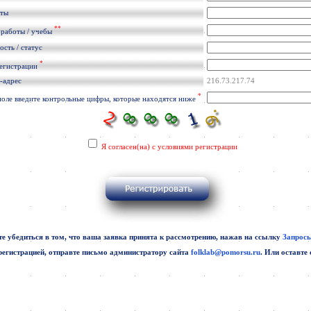
кты
**
 работы / учебы
сть / статус
*
регистрации
-адрес
216.73.217.74
*
поле введите контрольные цифры, которые находятся ниже
Я согласен(на) с условиями регистрации
е убедиться в том, что ваша заявка принята к рассмотрению, нажав на ссылку
Запросы
регистрацией, отправте письмо администратору сайта
folklab@pomorsu.ru
. Или оставте