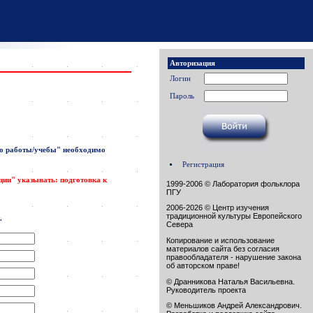
Авторизация
Логин
Пароль
о работы/учебы"
необходимо
Регистрация
ации" указывать: подготовка к
1999-2006 © Лаборатория фольклора
ПГУ
2006-2026 © Центр изучения
традиционной культуры Европейского
.
Севера
Копирование и использование
материалов сайта без согласия
правообладателя - нарушение закона
об авторском праве!
© Дранникова Наталья Васильевна.
Руководитель проекта
© Меньшиков Андрей Александрович.