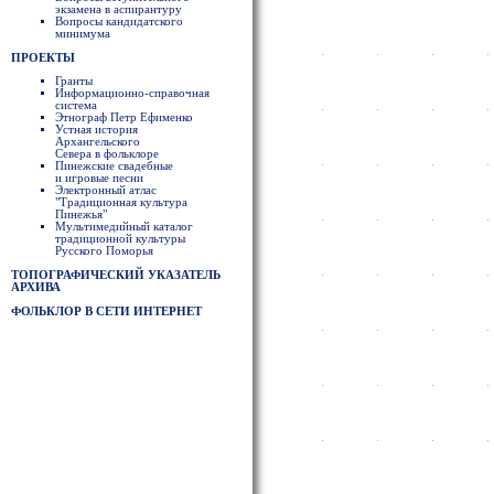
экзамена в аспирантуру
Вопросы кандидатского
минимума
ПРОЕКТЫ
Гранты
Информационно-справочная
система
Этнограф Петр Ефименко
Устная история
Архангельского
Севера в фольклоре
Пинежские свадебные
и игровые песни
Электронный атлас
"Традиционная культура
Пинежья"
Мультимедийный каталог
традиционной культуры
Русского Поморья
ТОПОГРАФИЧЕСКИЙ УКАЗАТЕЛЬ
АРХИВА
ФОЛЬКЛОР В СЕТИ ИНТЕРНЕТ