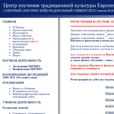
Центр изучения традиционной культуры Европе
СЕВЕРНЫЙ (АРКТИЧЕСКИЙ) ФЕДЕРАЛЬНЫЙ УНИВЕРСИТЕТ имени М.В. 
ГЛАВНАЯ
РЕГИСТРАЦИЯ В СИСТЕМЕ. 
О Центре
Архив новостей
Заполните регистрационную форм
Фотоальбом
*
Данные отмеченные знаком
запол
Photo collection
**
Данные отмеченные знаком
запо
Преподаватели в
Института филологии и межкул
магистратуре
(фото)
Сотрудники
Для получения доступа к публикаци
Контакты
Для получения полного доступа к
Обратная связь
Аудио
Для студентов и аспирантов
Инсти
Видео
указать группу и курс,
а также форму обучения - очное,
НАУЧНАЯ ДЕЯТЕЛЬНОСТЬ
Для студентов
Института филоло
Экспедиции ЦИТКЕС
занятиям и семинарам.
Конференции ЦИТКЕС
Для студентов очной и заочной 
КООРДИНАЦИЯ ЭКСПЕДИЦИЙ
2008-2011 (Русский Север)
Регистрацией на сайте вы подтве
ПУБЛИКАЦИИ
Логин
Книги и сборники
В открытом доступе
Парол
Библиографический указатель
публикаций сайта
Подтв
УЧЕБНАЯ ДЕЯТЕЛЬНОСТЬ
Ф.И.О
Расписание занятий
E-Mai
Спецкурсы, спецсеминары