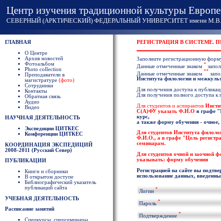
Центр изучения традиционной культуры Европе
СЕВЕРНЫЙ (АРКТИЧЕСКИЙ) ФЕДЕРАЛЬНЫЙ УНИВЕРСИТЕТ имени М.В. 
ГЛАВНАЯ
РЕГИСТРАЦИЯ В СИСТЕМЕ. 
О Центре
Архив новостей
Заполните регистрационную форм
Фотоальбом
*
Данные отмеченные знаком
запол
Photo collection
**
Данные отмеченные знаком
запо
Преподаватели в
Института филологии и межкул
магистратуре
(фото)
Сотрудники
Для получения доступа к публикаци
Контакты
Для получения полного доступа к
Обратная связь
Аудио
Для студентов и аспирантов
Инсти
Видео
С(А)ФУ указать
Ф.И.О
в графе
"
курс,
НАУЧНАЯ ДЕЯТЕЛЬНОСТЬ
а также форму обучения - очное,
Экспедиции ЦИТКЕС
Для студентов
Института филоло
Конференции ЦИТКЕС
Ф.И.О
., а в графе "Цель регист
семинарам.
КООРДИНАЦИЯ ЭКСПЕДИЦИЙ
2008-2011 (Русский Север)
Для студентов очной и заочной 
указывать: форму обучения
ПУБЛИКАЦИИ
Регистрацией на сайте вы подтве
Книги и сборники
использование данных, введенных
В открытом доступе
Библиографический указатель
публикаций сайта
*
Логин
УЧЕБНАЯ ДЕЯТЕЛЬНОСТЬ
*
Пароль
Расписание занятий
*
Подтверждение
Спецкурсы, спецсеминары