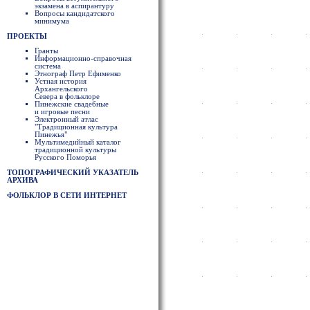
экзамена в аспирантуру
Вопросы кандидатского
минимума
ПРОЕКТЫ
Гранты
Информационно-справочная
система
Этнограф Петр Ефименко
Устная история
Архангельского
Севера в фольклоре
Пинежские свадебные
и игровые песни
Электронный атлас
"Традиционная культура
Пинежья"
Мультимедийный каталог
традиционной культуры
Русского Поморья
ТОПОГРАФИЧЕСКИЙ УКАЗАТЕЛЬ
АРХИВА
ФОЛЬКЛОР В СЕТИ ИНТЕРНЕТ