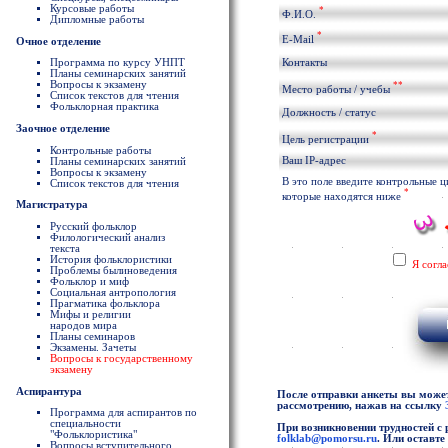
Курсовые работы
*
Ф.И.О.
Дипломные работы
*
E-Mail
Очное отделение
Программа по курсу УНПТ
Контакты
Планы семинарских занятий
Вопросы к экзамену
**
Место работы / учебы
Список текстов для чтения
Фольклорная практика
Должность / статус
Заочное отделение
*
Цель регистрации
Контрольные работы
Ваш IP-адрес
Планы семинарских занятий
Вопросы к экзамену
В это поле введите контрольные 
Список текстов для чтения
*
которые находятся ниже
Магистратура
Русский фольклор
Филологический анализ
текста
История фольклористики
Я согл
Проблемы былиноведения
Фольклор и миф
Социальная антропология
Прагматика фольклора
Мифы и религии
народов мира
Планы семинаров
Экзамены. Зачеты
Вопросы к государственному
экзамену
Аспирантура
После отправки анкеты вы можете
рассмотрению, нажав на ссылку
Программа для аспирантов по
специальности
При возникновении трудностей с 
"Фольклористика"
folklab@pomorsu.ru
. Или оставт
Вопросы вступительного