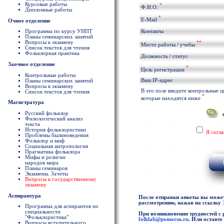
Курсовые работы
*
Ф.И.О.
Дипломные работы
*
E-Mail
Очное отделение
Программа по курсу УНПТ
Контакты
Планы семинарских занятий
Вопросы к экзамену
**
Место работы / учебы
Список текстов для чтения
Фольклорная практика
Должность / статус
Заочное отделение
*
Цель регистрации
Контрольные работы
Ваш IP-адрес
Планы семинарских занятий
Вопросы к экзамену
В это поле введите контрольные 
Список текстов для чтения
*
которые находятся ниже
Магистратура
Русский фольклор
Филологический анализ
текста
История фольклористики
Я согл
Проблемы былиноведения
Фольклор и миф
Социальная антропология
Прагматика фольклора
Мифы и религии
народов мира
Планы семинаров
Экзамены. Зачеты
Вопросы к государственному
экзамену
Аспирантура
После отправки анкеты вы можете
рассмотрению, нажав на ссылку
Программа для аспирантов по
специальности
При возникновении трудностей с 
"Фольклористика"
folklab@pomorsu.ru
. Или оставт
Вопросы вступительного