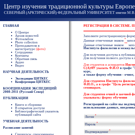
Центр изучения традиционной культуры Европе
СЕВЕРНЫЙ (АРКТИЧЕСКИЙ) ФЕДЕРАЛЬНЫЙ УНИВЕРСИТЕТ имени М.В. 
ГЛАВНАЯ
РЕГИСТРАЦИЯ В СИСТЕМЕ. 
О Центре
Архив новостей
Заполните регистрационную форм
Фотоальбом
*
Данные отмеченные знаком
запол
Photo collection
**
Данные отмеченные знаком
запо
Преподаватели в
Института филологии и межкул
магистратуре
(фото)
Сотрудники
Для получения доступа к публикаци
Контакты
Для получения полного доступа к
Обратная связь
Аудио
Для студентов и аспирантов
Инсти
Видео
С(А)ФУ указать
Ф.И.О
в графе
"
курс,
НАУЧНАЯ ДЕЯТЕЛЬНОСТЬ
а также форму обучения - очное,
Экспедиции ЦИТКЕС
Для студентов
Института филоло
Конференции ЦИТКЕС
Ф.И.О
., а в графе "Цель регист
семинарам.
КООРДИНАЦИЯ ЭКСПЕДИЦИЙ
2008-2011 (Русский Север)
Для студентов очной и заочной 
указывать: форму обучения
ПУБЛИКАЦИИ
Регистрацией на сайте вы подтве
Книги и сборники
использование данных, введенных
В открытом доступе
Библиографический указатель
публикаций сайта
*
Логин
УЧЕБНАЯ ДЕЯТЕЛЬНОСТЬ
*
Пароль
Расписание занятий
*
Подтверждение
Спецкурсы, спецсеминары