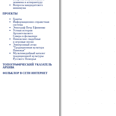
экзамена в аспирантуру
Вопросы кандидатского
минимума
ПРОЕКТЫ
Гранты
Информационно-справочная
система
Этнограф Петр Ефименко
Устная история
Архангельского
Севера в фольклоре
Пинежские свадебные
и игровые песни
Электронный атлас
"Традиционная культура
Пинежья"
Мультимедийный каталог
традиционной культуры
Русского Поморья
ТОПОГРАФИЧЕСКИЙ УКАЗАТЕЛЬ
АРХИВА
ФОЛЬКЛОР В СЕТИ ИНТЕРНЕТ