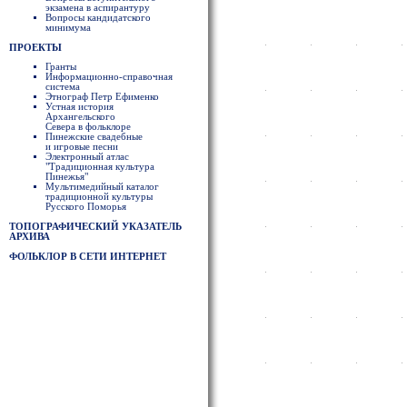
экзамена в аспирантуру
Вопросы кандидатского
минимума
ПРОЕКТЫ
Гранты
Информационно-справочная
система
Этнограф Петр Ефименко
Устная история
Архангельского
Севера в фольклоре
Пинежские свадебные
и игровые песни
Электронный атлас
"Традиционная культура
Пинежья"
Мультимедийный каталог
традиционной культуры
Русского Поморья
ТОПОГРАФИЧЕСКИЙ УКАЗАТЕЛЬ
АРХИВА
ФОЛЬКЛОР В СЕТИ ИНТЕРНЕТ