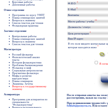
Курсовые работы
*
Ф.И.О.
Дипломные работы
*
E-Mail
Очное отделение
Программа по курсу УНПТ
Контакты
Планы семинарских занятий
Вопросы к экзамену
**
Место работы / учебы
Список текстов для чтения
Фольклорная практика
Должность / статус
Заочное отделение
*
Цель регистрации
Контрольные работы
Ваш IP-адрес
Планы семинарских занятий
Вопросы к экзамену
В это поле введите контрольные 
Список текстов для чтения
*
которые находятся ниже
Магистратура
Русский фольклор
Филологический анализ
текста
История фольклористики
Я согл
Проблемы былиноведения
Фольклор и миф
Социальная антропология
Прагматика фольклора
Мифы и религии
народов мира
Планы семинаров
Экзамены. Зачеты
Вопросы к государственному
экзамену
Аспирантура
После отправки анкеты вы можете
рассмотрению, нажав на ссылку
Программа для аспирантов по
специальности
При возникновении трудностей с 
"Фольклористика"
folklab@pomorsu.ru
. Или оставт
Вопросы вступительного