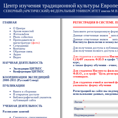
Центр изучения традиционной культуры Европе
СЕВЕРНЫЙ (АРКТИЧЕСКИЙ) ФЕДЕРАЛЬНЫЙ УНИВЕРСИТЕТ имени М.В. 
ГЛАВНАЯ
РЕГИСТРАЦИЯ В СИСТЕМЕ. 
О Центре
Архив новостей
Заполните регистрационную форм
Фотоальбом
*
Данные отмеченные знаком
запол
Photo collection
**
Данные отмеченные знаком
запо
Преподаватели в
Института филологии и межкул
магистратуре
(фото)
Сотрудники
Для получения доступа к публикаци
Контакты
Для получения полного доступа к
Обратная связь
Аудио
Для студентов и аспирантов
Инсти
Видео
С(А)ФУ указать
Ф.И.О
в графе
"
курс,
НАУЧНАЯ ДЕЯТЕЛЬНОСТЬ
а также форму обучения - очное,
Экспедиции ЦИТКЕС
Для студентов
Института филоло
Конференции ЦИТКЕС
Ф.И.О
., а в графе "Цель регист
семинарам.
КООРДИНАЦИЯ ЭКСПЕДИЦИЙ
2008-2011 (Русский Север)
Для студентов очной и заочной 
указывать: форму обучения
ПУБЛИКАЦИИ
Регистрацией на сайте вы подтве
Книги и сборники
использование данных, введенных
В открытом доступе
Библиографический указатель
публикаций сайта
*
Логин
УЧЕБНАЯ ДЕЯТЕЛЬНОСТЬ
*
Пароль
Расписание занятий
*
Подтверждение
Спецкурсы, спецсеминары