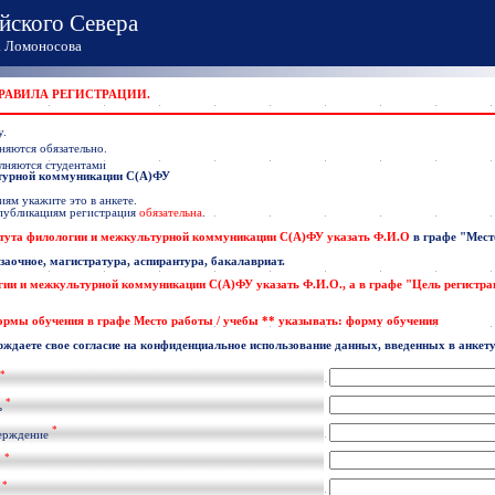
йского Севера
Ломоносова
ПРАВИЛА РЕГИСТРАЦИИ.
у.
няются обязательно.
лняются студентами
ьтурной коммуникации С(А)ФУ
ям укажите это в анкете.
 публикациям регистрация
обязательна
.
тута филологии и межкультурной коммуникации С(А)ФУ указать
Ф.И.О
в графе
"Мест
 заочное, магистратура, аспирантура, бакалавриат.
гии и межкультурной коммуникации С(А)ФУ
указать
Ф.И.О
., а в графе "Цель регистр
формы обучения в графе Место работы / учебы ** указывать: форму обучения
рждаете свое согласие на конфиденциальное использование данных, введенных в анкету
*
*
ь
*
ерждение
*
.
*
l