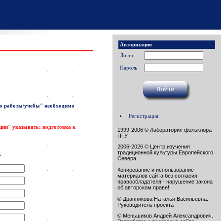
Авторизация
Логин
Пароль
о работы/учебы"
необходимо
Регистрация
ации" указывать: подготовка к
1999-2006 © Лаборатория фольклора
ПГУ
2006-2026 © Центр изучения
традиционной культуры Европейского
.
Севера
Копирование и использование
материалов сайта без согласия
правообладателя - нарушение закона
об авторском праве!
© Дранникова Наталья Васильевна.
Руководитель проекта
© Меньшиков Андрей Александрович.