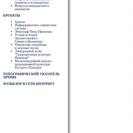
экзамена в аспирантуру
Вопросы кандидатского
минимума
ПРОЕКТЫ
Гранты
Информационно-справочная
система
Этнограф Петр Ефименко
Устная история
Архангельского
Севера в фольклоре
Пинежские свадебные
и игровые песни
Электронный атлас
"Традиционная культура
Пинежья"
Мультимедийный каталог
традиционной культуры
Русского Поморья
ТОПОГРАФИЧЕСКИЙ УКАЗАТЕЛЬ
АРХИВА
ФОЛЬКЛОР В СЕТИ ИНТЕРНЕТ