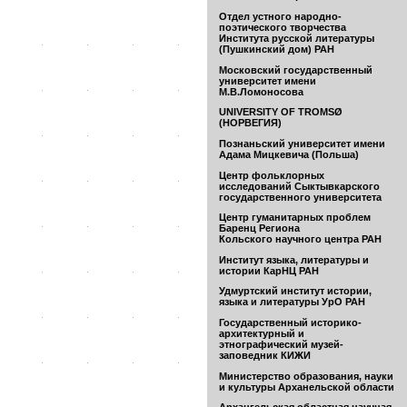
Отдел устного народно-
поэтического творчества
Института русской литературы
(Пушкинский дом) РАН
Московский государственный
университет имени
М.В.Ломоносова
UNIVERSITY OF TROMSØ
(НОРВЕГИЯ)
Познаньский университет имени
Адама Мицкевича (Польша)
Центр фольклорных
исследований Сыктывкарского
государственного университета
Центр гуманитарных проблем
Баренц Региона
Кольского научного центра РАН
Институт языка, литературы и
истории КарНЦ РАН
Удмуртский институт истории,
языка и литературы УрО РАН
Государственный историко-
архитектурный и
этнографический музей-
заповедник КИЖИ
Министерство образования, науки
и культуры Арханельской области