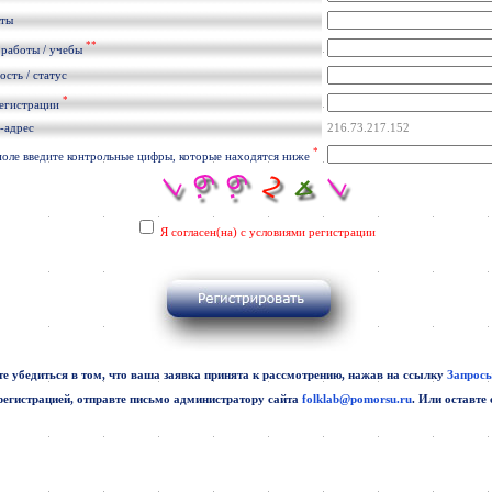
кты
**
 работы / учебы
сть / статус
*
регистрации
-адрес
216.73.217.152
*
поле введите контрольные цифры, которые находятся ниже
Я согласен(на) с условиями регистрации
е убедиться в том, что ваша заявка принята к рассмотрению, нажав на ссылку
Запросы
регистрацией, отправте письмо администратору сайта
folklab@pomorsu.ru
. Или оставте