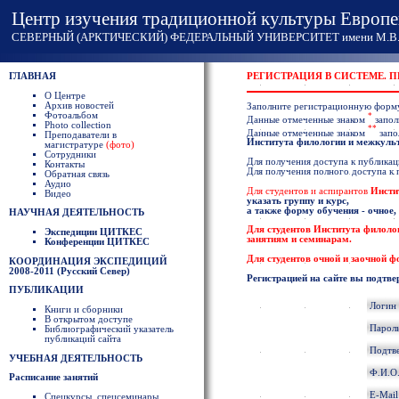
Центр изучения традиционной культуры Европе
СЕВЕРНЫЙ (АРКТИЧЕСКИЙ) ФЕДЕРАЛЬНЫЙ УНИВЕРСИТЕТ имени М.В. 
ГЛАВНАЯ
РЕГИСТРАЦИЯ В СИСТЕМЕ. 
О Центре
Архив новостей
Заполните регистрационную форм
Фотоальбом
*
Данные отмеченные знаком
запол
Photo collection
**
Данные отмеченные знаком
запо
Преподаватели в
Института филологии и межкул
магистратуре
(фото)
Сотрудники
Для получения доступа к публикаци
Контакты
Для получения полного доступа к
Обратная связь
Аудио
Для студентов и аспирантов
Инсти
Видео
указать группу и курс,
а также форму обучения - очное,
НАУЧНАЯ ДЕЯТЕЛЬНОСТЬ
Для студентов
Института филоло
Экспедиции ЦИТКЕС
занятиям и семинарам.
Конференции ЦИТКЕС
Для студентов очной и заочной 
КООРДИНАЦИЯ ЭКСПЕДИЦИЙ
2008-2011 (Русский Север)
Регистрацией на сайте вы подтве
ПУБЛИКАЦИИ
Логин
Книги и сборники
В открытом доступе
Парол
Библиографический указатель
публикаций сайта
Подтв
УЧЕБНАЯ ДЕЯТЕЛЬНОСТЬ
Ф.И.О
Расписание занятий
E-Mai
Спецкурсы, спецсеминары