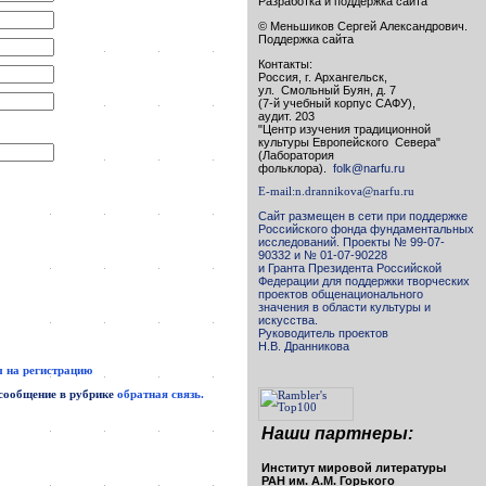
Разработка и поддержка сайта
© Меньшиков Сергей Александрович.
Поддержка сайта
Контакты:
Россия, г. Архангельск,
ул. Смольный Буян, д. 7
(7-й учебный корпус САФУ),
аудит. 203
"Центр изучения традиционной
культуры Европейского Севера"
(Лаборатория
фольклора).
folk@narfu.ru
E-mail:
n.drannikova@narfu.ru
Сайт размещен в сети при поддержке
Российского фонда фундаментальных
исследований. Проекты № 99-07-
90332 и № 01-07-90228
и Гранта Президента Российской
Федерации для поддержки творческих
проектов общенационального
значения в области культуры и
искусства.
Руководитель проектов
Н.В. Дранникова
 на регистрацию
 сообщение в рубрике
обратная связь.
Наши партнеры:
Институт мировой литературы
РАН им. А.М. Горького