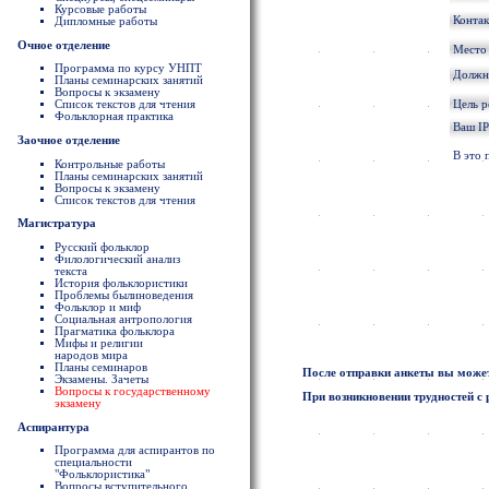
Курсовые работы
Конта
Дипломные работы
Очное отделение
Место
Программа по курсу УНПТ
Должно
Планы семинарских занятий
Вопросы к экзамену
Цель 
Список текстов для чтения
Фольклорная практика
Ваш IP
Заочное отделение
В это 
Контрольные работы
Планы семинарских занятий
Вопросы к экзамену
Список текстов для чтения
Магистратура
Русский фольклор
Филологический анализ
текста
История фольклористики
Проблемы былиноведения
Фольклор и миф
Социальная антропология
Прагматика фольклора
Мифы и религии
народов мира
Планы семинаров
После отправки анкеты вы может
Экзамены. Зачеты
Вопросы к государственному
При возникновении трудностей с 
экзамену
Аспирантура
Программа для аспирантов по
специальности
"Фольклористика"
Вопросы вступительного