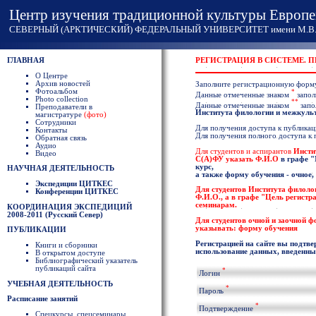
Центр изучения традиционной культуры Европе
СЕВЕРНЫЙ (АРКТИЧЕСКИЙ) ФЕДЕРАЛЬНЫЙ УНИВЕРСИТЕТ имени М.В. 
ГЛАВНАЯ
РЕГИСТРАЦИЯ В СИСТЕМЕ. 
О Центре
Архив новостей
Заполните регистрационную форм
Фотоальбом
*
Данные отмеченные знаком
запол
Photo collection
**
Данные отмеченные знаком
запо
Преподаватели в
Института филологии и межкул
магистратуре
(фото)
Сотрудники
Для получения доступа к публикаци
Контакты
Для получения полного доступа к
Обратная связь
Аудио
Для студентов и аспирантов
Инсти
Видео
С(А)ФУ указать
Ф.И.О
в графе
"
курс,
НАУЧНАЯ ДЕЯТЕЛЬНОСТЬ
а также форму обучения - очное,
Экспедиции ЦИТКЕС
Для студентов
Института филоло
Конференции ЦИТКЕС
Ф.И.О
., а в графе "Цель регист
семинарам.
КООРДИНАЦИЯ ЭКСПЕДИЦИЙ
2008-2011 (Русский Север)
Для студентов очной и заочной 
указывать: форму обучения
ПУБЛИКАЦИИ
Регистрацией на сайте вы подтве
Книги и сборники
использование данных, введенных
В открытом доступе
Библиографический указатель
публикаций сайта
*
Логин
УЧЕБНАЯ ДЕЯТЕЛЬНОСТЬ
*
Пароль
Расписание занятий
*
Подтверждение
Спецкурсы, спецсеминары