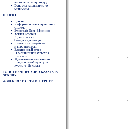
экзамена в аспирантуру
Вопросы кандидатского
минимума
ПРОЕКТЫ
Гранты
Информационно-справочная
система
Этнограф Петр Ефименко
Устная история
Архангельского
Севера в фольклоре
Пинежские свадебные
и игровые песни
Электронный атлас
"Традиционная культура
Пинежья"
Мультимедийный каталог
традиционной культуры
Русского Поморья
ТОПОГРАФИЧЕСКИЙ УКАЗАТЕЛЬ
АРХИВА
ФОЛЬКЛОР В СЕТИ ИНТЕРНЕТ