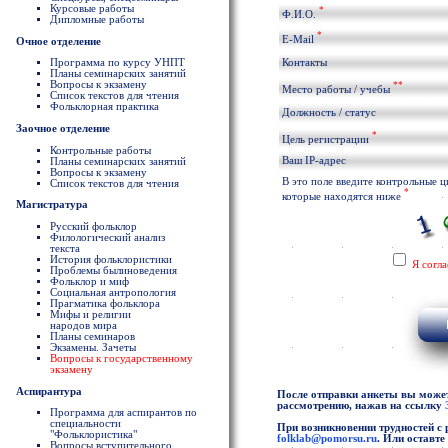
Курсовые работы
*
Ф.И.О.
Дипломные работы
*
E-Mail
Очное отделение
Программа по курсу УНПТ
Контакты
Планы семинарских занятий
Вопросы к экзамену
**
Место работы / учебы
Список текстов для чтения
Фольклорная практика
Должность / статус
Заочное отделение
*
Цель регистрации
Контрольные работы
Ваш IP-адрес
Планы семинарских занятий
Вопросы к экзамену
В это поле введите контрольные 
Список текстов для чтения
*
которые находятся ниже
Магистратура
Русский фольклор
Филологический анализ
текста
История фольклористики
Я согл
Проблемы былиноведения
Фольклор и миф
Социальная антропология
Прагматика фольклора
Мифы и религии
народов мира
Планы семинаров
Экзамены. Зачеты
Вопросы к государственному
экзамену
Аспирантура
После отправки анкеты вы можете
рассмотрению, нажав на ссылку
Программа для аспирантов по
специальности
При возникновении трудностей с 
"Фольклористика"
folklab@pomorsu.ru
. Или оставт
Вопросы вступительного