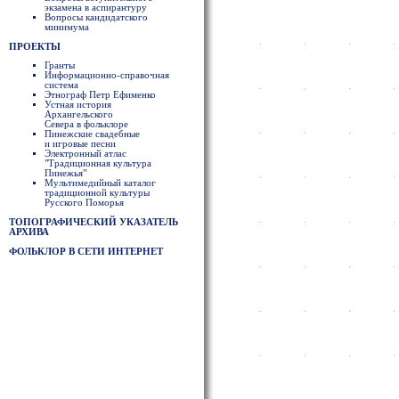
экзамена в аспирантуру
Вопросы кандидатского
минимума
ПРОЕКТЫ
Гранты
Информационно-справочная
система
Этнограф Петр Ефименко
Устная история
Архангельского
Севера в фольклоре
Пинежские свадебные
и игровые песни
Электронный атлас
"Традиционная культура
Пинежья"
Мультимедийный каталог
традиционной культуры
Русского Поморья
ТОПОГРАФИЧЕСКИЙ УКАЗАТЕЛЬ
АРХИВА
ФОЛЬКЛОР В СЕТИ ИНТЕРНЕТ