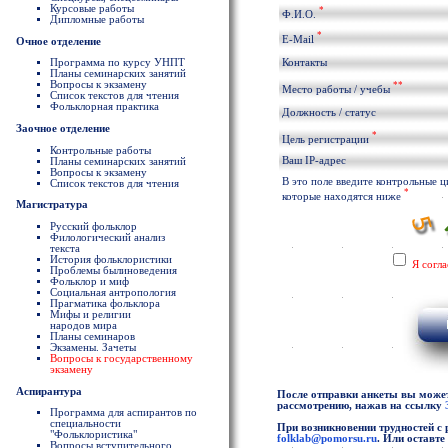
Курсовые работы
*
Ф.И.О.
Дипломные работы
*
E-Mail
Очное отделение
Программа по курсу УНПТ
Контакты
Планы семинарских занятий
Вопросы к экзамену
**
Место работы / учебы
Список текстов для чтения
Фольклорная практика
Должность / статус
Заочное отделение
*
Цель регистрации
Контрольные работы
Ваш IP-адрес
Планы семинарских занятий
Вопросы к экзамену
В это поле введите контрольные 
Список текстов для чтения
*
которые находятся ниже
Магистратура
Русский фольклор
Филологический анализ
текста
История фольклористики
Я согл
Проблемы былиноведения
Фольклор и миф
Социальная антропология
Прагматика фольклора
Мифы и религии
народов мира
Планы семинаров
Экзамены. Зачеты
Вопросы к государственному
экзамену
Аспирантура
После отправки анкеты вы можете
рассмотрению, нажав на ссылку
Программа для аспирантов по
специальности
При возникновении трудностей с 
"Фольклористика"
folklab@pomorsu.ru
. Или оставт
Вопросы вступительного