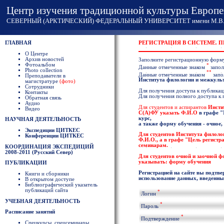
Центр изучения традиционной культуры Европе
СЕВЕРНЫЙ (АРКТИЧЕСКИЙ) ФЕДЕРАЛЬНЫЙ УНИВЕРСИТЕТ имени М.В. 
ГЛАВНАЯ
РЕГИСТРАЦИЯ В СИСТЕМЕ. 
О Центре
Архив новостей
Заполните регистрационную форм
Фотоальбом
*
Данные отмеченные знаком
запол
Photo collection
**
Данные отмеченные знаком
запо
Преподаватели в
Института филологии и межкул
магистратуре
(фото)
Сотрудники
Для получения доступа к публикаци
Контакты
Для получения полного доступа к
Обратная связь
Аудио
Для студентов и аспирантов
Инсти
Видео
С(А)ФУ указать
Ф.И.О
в графе
"
курс,
НАУЧНАЯ ДЕЯТЕЛЬНОСТЬ
а также форму обучения - очное,
Экспедиции ЦИТКЕС
Для студентов
Института филоло
Конференции ЦИТКЕС
Ф.И.О
., а в графе "Цель регист
семинарам.
КООРДИНАЦИЯ ЭКСПЕДИЦИЙ
2008-2011 (Русский Север)
Для студентов очной и заочной 
указывать: форму обучения
ПУБЛИКАЦИИ
Регистрацией на сайте вы подтве
Книги и сборники
использование данных, введенных
В открытом доступе
Библиографический указатель
публикаций сайта
*
Логин
УЧЕБНАЯ ДЕЯТЕЛЬНОСТЬ
*
Пароль
Расписание занятий
*
Подтверждение
Спецкурсы, спецсеминары