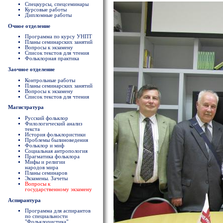
Спецкурсы, спецсеминары
Курсовые работы
Дипломные работы
Очное отделение
Программа по курсу УНПТ
Планы семинарских занятий
Вопросы к экзамену
Список текстов для чтения
Фольклорная практика
Заочное отделение
Контрольные работы
Планы семинарских занятий
Вопросы к экзамену
Список текстов для чтения
Магистратура
Русский фольклор
Филологический анализ
текста
История фольклористики
Проблемы былиноведения
Фольклор и миф
Социальная антропология
Прагматика фольклора
Мифы и религии
народов мира
Планы семинаров
Экзамены. Зачеты
Вопросы к
государственному экзамену
Аспирантура
Программа для аспирантов
по специальности
"Фольклористика"