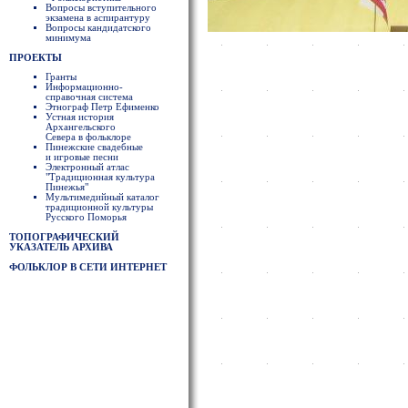
Вопросы вступительного
экзамена в аспирантуру
Вопросы кандидатского
минимума
ПРОЕКТЫ
Гранты
Информационно-
справочная система
Этнограф Петр Ефименко
Устная история
Архангельского
Севера в фольклоре
Пинежские свадебные
и игровые песни
Электронный атлас
"Традиционная культура
Пинежья"
Мультимедийный каталог
традиционной культуры
Русского Поморья
ТОПОГРАФИЧЕСКИЙ
УКАЗАТЕЛЬ АРХИВА
ФОЛЬКЛОР В СЕТИ ИНТЕРНЕТ