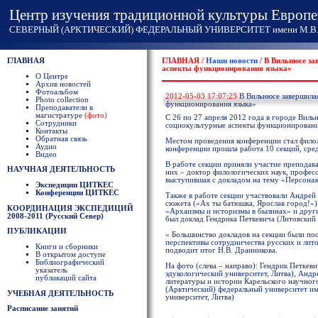
Центр изучения традиционной культуры Европе
СЕВЕРНЫЙ (АРКТИЧЕСКИЙ) ФЕДЕРАЛЬНЫЙ УНИВЕРСИТЕТ имени М.В. 
ГЛАВНАЯ
ГЛАВНАЯ /
Наши новости
/ В Вильнюсе за
аспекты функционирования языка»
О Центре
Архив новостей
Фотоальбом
2012-05-03 17:07:23
В Вильнюсе завершилас
Photo collection
функционирования языка»
Преподаватели в
магистратуре
(фото)
C 26 по 27 апреля 2012 года в городе Виль
Сотрудники
социокультурные аспекты функционировани
Контакты
Обратная связь
Местом проведения конференции стал филол
Аудио
конференции прошла работа 10 секций, сред
Видео
В работе секции приняли участие преподава
НАУЧНАЯ ДЕЯТЕЛЬНОСТЬ
них – доктор филологических наук, профес
выступившая с докладом на тему «Персонаж
Экспедиции ЦИТКЕС
Конференции ЦИТКЕС
Также в работе секции участвовали Андрей
сюжета («Ах ты батюшка, Ярослав город!»)
КООРДИНАЦИЯ ЭКСПЕДИЦИЙ
«Архаизмы и историзмы в былинах» и други
2008-2011 (Русский Север)
был доклад Гендрика Петкевича (Литовский 
ПУБЛИКАЦИИ
« Большинство докладов на секции были по
перспективы сотрудничества русских и лито
Книги и сборники
подводит итог Н.В. Дранникова.
В открытом доступе
Библиографический
На фото (слева – направо): Гендрик Петкев
указатель
эдукологический университет, Литва), Андр
публикаций сайта
литературы и истории Карельского научного
(Арктический) федеральный университет и
УЧЕБНАЯ ДЕЯТЕЛЬНОСТЬ
университет, Литва)
Расписание занятий