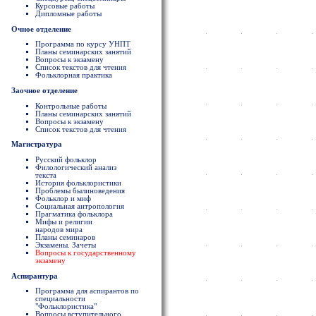
Курсовые работы
Дипломные работы
Очное отделение
Программа по курсу УНПТ
Планы семинарских занятий
Вопросы к экзамену
Список текстов для чтения
Фольклорная практика
Заочное отделение
Контрольные работы
Планы семинарских занятий
Вопросы к экзамену
Список текстов для чтения
Магистратура
Русский фольклор
Филологический анализ
текста
История фольклористики
Проблемы былиноведения
Фольклор и миф
Социальная антропология
Прагматика фольклора
Мифы и религии
народов мира
Планы семинаров
Экзамены. Зачеты
Вопросы к государственному
экзамену
Аспирантура
Программа для аспирантов по
специальности
"Фольклористика"
Вопросы вступительного