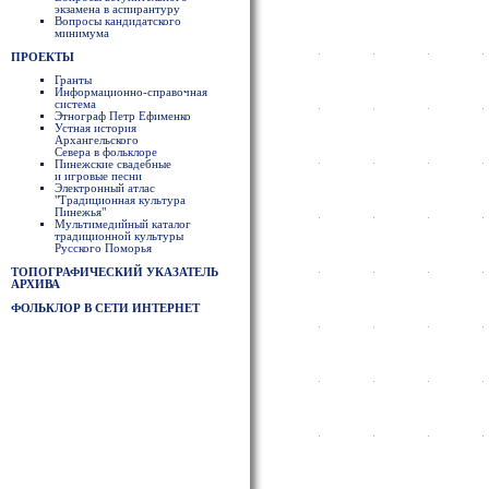
экзамена в аспирантуру
Вопросы кандидатского
минимума
ПРОЕКТЫ
Гранты
Информационно-справочная
система
Этнограф Петр Ефименко
Устная история
Архангельского
Севера в фольклоре
Пинежские свадебные
и игровые песни
Электронный атлас
"Традиционная культура
Пинежья"
Мультимедийный каталог
традиционной культуры
Русского Поморья
ТОПОГРАФИЧЕСКИЙ УКАЗАТЕЛЬ
АРХИВА
ФОЛЬКЛОР В СЕТИ ИНТЕРНЕТ