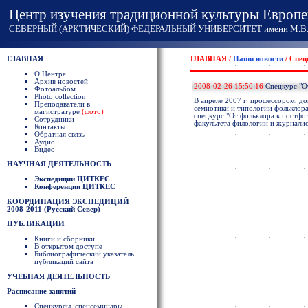
Центр изучения традиционной культуры Европе
СЕВЕРНЫЙ (АРКТИЧЕСКИЙ) ФЕДЕРАЛЬНЫЙ УНИВЕРСИТЕТ имени М.В. 
ГЛАВНАЯ
ГЛАВНАЯ /
Наши новости
/ Спец
О Центре
Архив новостей
2008-02-26 15:50:16
Спецкурс "От
Фотоальбом
Photo collection
В апреле 2007 г. профессором, д
Преподаватели в
семиотики и типологии фольклора
магистратуре
(фото)
спецкурс "От фольклора к постфо
Сотрудники
факультета филологии и журналис
Контакты
Обратная связь
Аудио
Видео
НАУЧНАЯ ДЕЯТЕЛЬНОСТЬ
Экспедиции ЦИТКЕС
Конференции ЦИТКЕС
КООРДИНАЦИЯ ЭКСПЕДИЦИЙ
2008-2011 (Русский Север)
ПУБЛИКАЦИИ
Книги и сборники
В открытом доступе
Библиографический указатель
публикаций сайта
УЧЕБНАЯ ДЕЯТЕЛЬНОСТЬ
Расписание занятий
Спецкурсы, спецсеминары