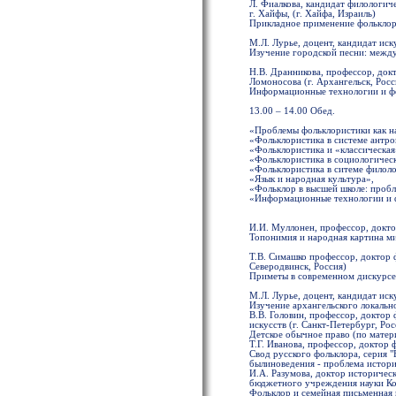
Л. Фиалкова, кандидат филологич
г. Хайфы, (г. Хайфа, Израиль)
Прикладное применение фолькло
М.Л. Лурье, доцент, кандидат иск
Изучение городской песни: между
Н.В. Дранникова, профессор, до
Ломоносова (г. Архангельск, Росс
Информационные технологии и ф
13.00 – 14.00 Обед.
«Проблемы фольклористики как н
«Фольклористика в системе антр
«Фольклористика и «классическая
«Фольклористика в социологическ
«Фольклористика в ситеме филол
«Язык и народная культура»,
«Фольклор в высшей школе: пробл
«Информационные технологии и 
И.И. Муллонен, профессор, докто
Топонимия и народная картина м
Т.В. Симашко профессор, доктор 
Северодвинск, Россия)
Приметы в современном дискурсе
М.Л. Лурье, доцент, кандидат иск
Изучение архангельского локально
В.В. Головин, профессор, доктор
искусств (г. Санкт-Петербург, Рос
Детское обычное право (по матер
Т.Г. Иванова, профессор, доктор
Свод русского фольклора, серия 
былиноведения - проблема истори
И.А. Разумова, доктор историчес
бюджетного учреждения науки Кол
Фольклор и семейная письменная 