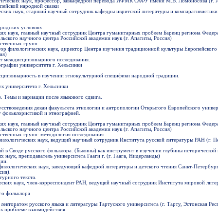
гических наук, профессор, завкафедрой перевода ИФМК САФУ имени М.В. Ломоносова (г. А
пейской народной сказки
еских наук, старший научный сотрудник кафедры ивритской литературы и компаративистики
ородских условиях.
ких наук, главный научный сотрудник Центра гуманитарных проблем Баренц региона Федер
ьского научного центра Российской академии наук (г. Апатиты, Россия)
ственных групп.
ктор филологических наук, директор Центра изучения традиционной культуры Европейског
ия)
т междисциплинарного исследования.
ографии университета г. Хельсинки
сциплинарность в изучении этнокультурной специфики народной традиции.
к университета г. Хельсинки
. Темы и вариации после языкового сдвига.
кусствоведения декан факультета этнологии и антропологии Открытого Европейского универс
 фольклористикой и этнографией.
ких наук, главный научный сотрудник Центра гуманитарных проблем Баренц региона Федер
ьского научного центра Российской академии наук (г. Апатиты, Россия)
ственных групп: методология исследования.
 филологических наук, ведущий научный сотрудник Института русской литературы РАН (г. П
ий в Своде русского фольклора. (Былины) как инструмент в изучении глубины исторической 
 наук, преподаватель университета Гааги г. (г. Гаага, Нидерланды)
дии.
 филологических наук, заведующий кафедрой литературы и детского чтения Санкт-Петербур
сия).
турного текста.
еских наук, член-корреспондент РАН, ведущий научный сотрудник Института мировой лите
го фольклора
 лекторатом русского языка и литературы Тартуского университета (г. Тарту, Эстонская Рес
 к проблеме взаимодействия.