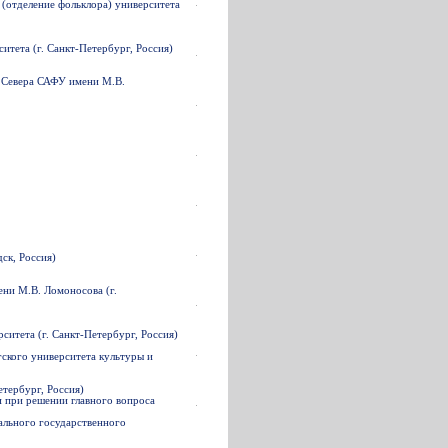
 (отделение фольклора) университета
итета (г. Санкт-Петербург, Россия)
о Севера САФУ имени М.В.
ск, Россия)
ени М.В. Ломоносова (г.
ситета (г. Санкт-Петербург, Россия)
гского университета культуры и
етербург, Россия)
и при решении главного вопроса
ального государственного