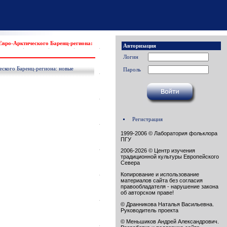
Евро-Арктического Баренц-региона:
Авторизация
Логин
ского Баренц-региона: новые
Пароль
Регистрация
1999-2006 © Лаборатория фольклора
ПГУ
2006-2026 © Центр изучения
традиционной культуры Европейского
Севера
Копирование и использование
материалов сайта без согласия
правообладателя - нарушение закона
об авторском праве!
© Дранникова Наталья Васильевна.
Руководитель проекта
© Меньшиков Андрей Александрович.