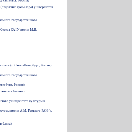
рхангельск, Россия)
 (отделение фольклора) университета
ального государственного
о Севера САФУ имени М.В.
итета (г. Санкт-Петербург, Россия)
ального государственного
етербург, Россия)
памяти в былинах.
гского университета культуры и
ратуры имени А.М. Горького РАН (г.
публика)