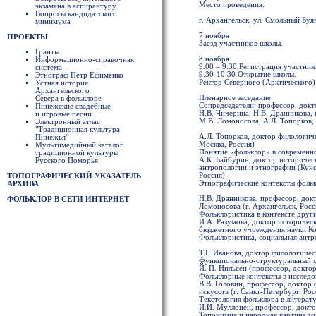
Место проведения:
экзамена в аспирантуру
Вопросы кандидатского
г. Архангельск, ул. Смольный Буян
минимума
7 ноября
ПРОЕКТЫ
Заезд участников школы.
Гранты
8 ноября
Информационно-справочная
9.00 – 9.30 Регистрация участник
система
9.30-10.30 Открытие школы.
Этнограф Петр Ефименко
Ректор Северного (Арктического)
Устная история
Архангельского
Пленарное заседание
Севера в фольклоре
Сопредседатели: профессор, док
Пинежские свадебные
Н.В. Чичерина, Н.В. Дранникова,
и игровые песни
М.В. Ломоносова, А.Л. Топорков,
Электронный атлас
"Традиционная культура
А.Л. Топорков, доктор филологич
Пинежья"
Москва, Россия)
Мультимедийный каталог
Понятие «фольклор» в современн
традиционной культуры
А.К. Байбурин, доктор историчес
Русского Поморья
антропологии и этнографии (Кунс
Россия)
ТОПОГРАФИЧЕСКИЙ УКАЗАТЕЛЬ
Этнографические контексты фоль
АРХИВА
Н.В. Дранникова, профессор, до
ФОЛЬКЛОР В СЕТИ ИНТЕРНЕТ
Ломоносова (г. Архангельск, Росс
Фольклористика в контексте друг
И.А. Разумова, доктор историчес
бюджетного учреждения науки Кол
Фольклористика, социальная ант
Т.Г. Иванова, доктор филологиче
Функционально-структуральный м
Й. П. Нильсен (профессор, докто
Фольклорные контексты в исслед
В.В. Головин, профессор, доктор
искусств (г. Санкт-Петербург. Рос
Текстология фольклора в литерату
И.И. Муллонен, профессор, докто
Топонимия и народная картина м