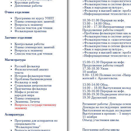
«Фольклористика в социологическ
Курсовые работы
«Фольклористика в системе фило
Дипломные работы
«Язык и народная культура»,
«Фольклор в высшей школе: пробл
Очное отделение
«Информационные технологии и 
Программа по курсу УНПТ
10.30-11.00 Перерыв на кофе.
Планы семинарских занятий
13.00 – 14.00 Обед.
Вопросы к экзамену
14.00 – 17.30 Интерактивные сем
Список текстов для чтения
Продолжение работы секций:
Фольклорная практика
«Проблемы фольклористики как н
«Фольклористика в системе антр
Заочное отделение
«Фольклористика и «классическая
«Фольклористика в социологическ
Контрольные работы
«Фольклористика в ситеме филол
Планы семинарских занятий
«Язык и народная культура»,
Вопросы к экзамену
«Фольклор в высшей школе: пробл
Список текстов для чтения
«Информационные технологии и 
Магистратура
15.00-15.30 Перерыв на кофе.
Продолжение работы секций
Русский фольклор
17.30-18.30 Ужин
Филологический анализ
10 ноября
текста
9.00- 13.00 Полевая сессия «Нап
История фольклористики
жителей г. Архангельска.
Проблемы былиноведения
Фольклор и миф
13.00-14.00 Обед.
Социальная антропология
14.00 – 18.00 Выступления молод
Прагматика фольклора
15.30-16.00 Перерыв на кофе.
Мифы и религии
18.00-19.30 Подведение итогов р
народов мира
19.30 Дружеский ужин.
Планы семинаров
Экзамены. Зачеты
Регламент работы: Доклады основ
Вопросы к государственному
Доклады на последующих занятия
экзамену
Выступления молодых исследовате
Выступления в прениях – 5 минут
Аспирантура
11 ноября
Отъезд участников школы.
Программа для аспирантов по
специальности
"Фольклористика"
Программа работы школы
Вопросы вступительного