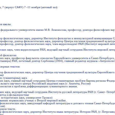
, 7 (корпус САФУ) 7 -11 ноября (актовый зал).
ов школы.
 федерального университета имени М.В. Ломоносова, профессор, доктора философских нау
тор филологических наук, директор Института филологии и межкультурной коммуникации
 профессор, доктор филологических наук, директор Центра изучения традиционной культу
 профессор, доктор филологических наук, член-корреспондент РАН (Институт мировой лите
еских наук, член-корреспондент РАН, ведущий научный сотрудник Института мировой лите
ой филологии
ких наук, профессор факультета этнологии Европейского университета в Санкт-Петербурге
ткамера) РАН, почетный доктор Сорбонны (2004), главный редактор журнала «Антрополог
клорных текстов
ктор филологических наук, директор Центра изучения традиционной культуры Европейског
ия)
их гуманитарных наук
ких наук, главный научный сотрудник Центра гуманитарных проблем Баренц региона Федер
ьского научного центра Российской академии наук (г. Апатиты, Россия)
ропология и проблема дифференциации гуманитарного знания.
ских наук, ведущий научный сотрудник Института русской литературы РАН (г. Санкт- Петерб
етод в фольклористике
р исторических наук, университет Тромсе)
ованиях норвежских ученых о Второй мировой войне.
 филологических наук, заведующий кафедрой литературы и детского чтения Санкт-Петербур
сия).
рном тексте.
р филологических наук, директор Института языка литературы. Истории РАН, (г. Петрозаво
ира