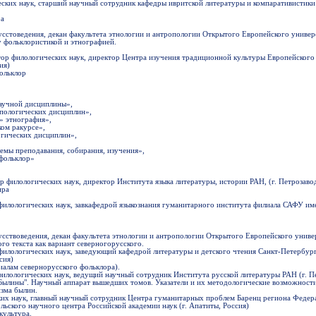
еских наук, старший научный сотрудник кафедры ивритской литературы и компаративистики
ра
усстоведения, декан факультета этнологии и антропологии Открытого Европейского универс
 фольклористикой и этнографией.
ктор филологических наук, директор Центра изучения традиционной культуры Европейског
ия)
ольклор
аучной дисциплины»,
опологических дисциплин»,
» этнография»,
ом ракурсе»,
огических дисциплин»,
емы преподавания, собирания, изучения»,
фольклор»
р филологических наук, директор Института языка литературы, истории РАН, (г. Петрозавод
ира
филологических наук, завкафедрой языкознания гуманитарного института филиала САФУ им
усствоведения, декан факультета этнологии и антропологии Открытого Европейского универ
го текста как вариант северногорусского.
 филологических наук, заведующий кафедрой литературы и детского чтения Санкт-Петербур
сия)
иалам севернорусского фольклора).
 филологических наук, ведущий научный сотрудник Института русской литературы РАН (г. П
"Былины". Научный аппарат вышедших томов. Указатели и их методологические возможност
зма былин.
ких наук, главный научный сотрудник Центра гуманитарных проблем Баренц региона Федер
ьского научного центра Российской академии наук (г. Апатиты, Россия)
культура.