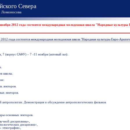
йского Севера
Ломоносова
1 ноября 2012 года состоится международная молодежная школа "Народные культуры 
 2012 года состоится международная молодежная школа "Народные культуры Евро-Арктиче
, 7 (корпус САФУ) – 7 -11 ноября (актовый зал).
ы.
ов школы.
ие.
х лекторов.
ных лекторов.
ной антропологии. Демонстрация и обсуждение антропологических фильмов
ары основных лекторов.
аучной дисциплины»,
опологических дисциплин»,
» этнография»,