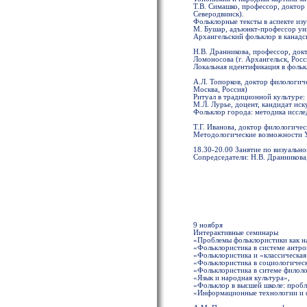
Т.В. Симашко, профессор, доктор
Северодвинск).
Фольклорные тексты в аспекте из
М. Бушар, адъюнкт-профессор ун
Архангельский фольклор в канадс
Н.В. Дранникова, профессор, до
Ломоносова (г. Архангельск, Росс
Локальная идентификация в фольк
А.Л. Топорков, доктор филологич
Москва, Россия)
Ритуал в традиционной культуре:
М.Л. Лурье, доцент, кандидат иск
Фольклор города: методика иссле
Т.Г. Иванова, доктор филологиче
Методологические возможности Ук
18.30-20.00 Занятие по визуальн
Сопредседатели: Н.В. Дранникова,
9 ноября
Интерактивные семинары
«Проблемы фольклористики как н
«Фольклористика в системе антр
«Фольклористика и «классическая
«Фольклористика в социологическ
«Фольклористика в ситеме филол
«Язык и народная культура»,
«Фольклор в высшей школе: пробл
«Информационные технологии и 