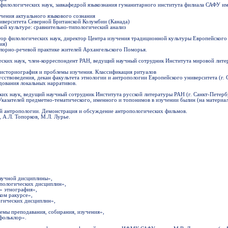
 филологических наук, завкафедрой языкознания гуманитарного института филиала САФУ им
учения актуального языкового сознания
иверситета Северной Британской Колумбии (Канада)
кой культуре: сравнительно-типологический анализ
ктор филологических наук, директор Центра изучения традиционной культуры Европейског
ия)
лорно-речевой практике жителей Архангельского Поморья.
еских наук, член-корреспондент РАН, ведущий научный сотрудник Института мировой лите
 историография и проблемы изучения. Классификация ритуалов
усствоведения, декан факультета этнологии и антропологии Европейского университета (г. 
дования локальных нарративов.
ских наук, ведущий научный сотрудник Института русской литературы РАН (г. Санкт-Петерб
азателей предметно-тематического, именного и топонимов в изучении былин (на материал
ой антропологии. Демонстрация и обсуждение антропологических фильмов.
 А.Л. Топорков, М.Л. Лурье.
аучной дисциплины»,
опологических дисциплин»,
» этнография»,
ом ракурсе»,
огических дисциплин»,
емы преподавания, собирания, изучения»,
фольклор».