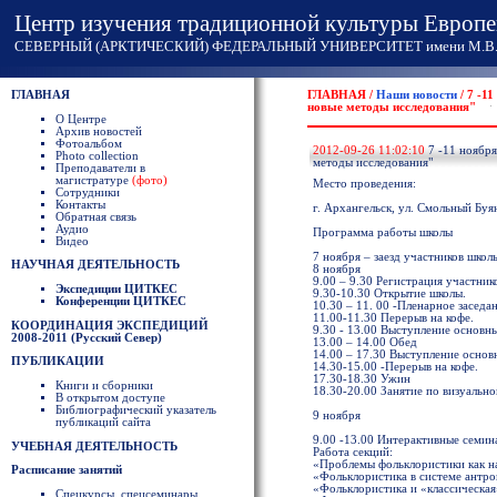
Центр изучения традиционной культуры Европе
СЕВЕРНЫЙ (АРКТИЧЕСКИЙ) ФЕДЕРАЛЬНЫЙ УНИВЕРСИТЕТ имени М.В. 
ГЛАВНАЯ
ГЛАВНАЯ /
Наши новости
/ 7 -1
новые методы исследования"
О Центре
Архив новостей
Фотоальбом
2012-09-26 11:02:10
7 -11 ноября
Photo collection
методы исследования"
Преподаватели в
магистратуре
(фото)
Место проведения:
Сотрудники
Контакты
г. Архангельск, ул. Смольный Буян
Обратная связь
Аудио
Программа работы школы
Видео
7 ноября – заезд участников школ
НАУЧНАЯ ДЕЯТЕЛЬНОСТЬ
8 ноября
9.00 – 9.30 Регистрация участник
Экспедиции ЦИТКЕС
9.30-10.30 Открытие школы.
Конференции ЦИТКЕС
10.30 – 11. 00 -Пленарное заседан
11.00-11.30 Перерыв на кофе.
КООРДИНАЦИЯ ЭКСПЕДИЦИЙ
9.30 - 13.00 Выступление основны
2008-2011 (Русский Север)
13.00 – 14.00 Обед
14.00 – 17.30 Выступление основ
ПУБЛИКАЦИИ
14.30-15.00 -Перерыв на кофе.
17.30-18.30 Ужин
Книги и сборники
18.30-20.00 Занятие по визуаль
В открытом доступе
Библиографический указатель
9 ноября
публикаций сайта
9.00 -13.00 Интерактивные семин
УЧЕБНАЯ ДЕЯТЕЛЬНОСТЬ
Работа секций:
«Проблемы фольклористики как н
Расписание занятий
«Фольклористика в системе антр
«Фольклористика и «классическая
Спецкурсы, спецсеминары