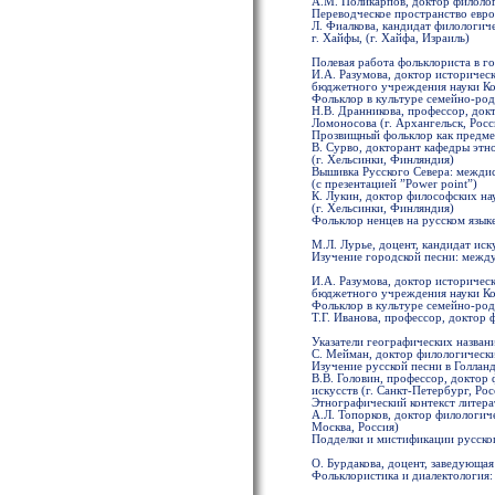
А.М. Поликарпов, доктор филоло
Переводческое пространство евро
Л. Фиалкова, кандидат филологич
г. Хайфы, (г. Хайфа, Израиль)
Полевая работа фольклориста в г
И.А. Разумова, доктор историчес
бюджетного учреждения науки Кол
Фольклор в культуре семейно-род
Н.В. Дранникова, профессор, до
Ломоносова (г. Архангельск, Росс
Прозвищный фольклор как предме
В. Сурво, докторант кафедры этн
(г. Хельсинки, Финляндия)
Вышивка Русского Севера: межди
(с презентацией ”Power point”)
К. Лукин, доктор философских нау
(г. Хельсинки, Финляндия)
Фольклор ненцев на русском языке
М.Л. Лурье, доцент, кандидат ис
Изучение городской песни: между
И.А. Разумова, доктор историчес
бюджетного учреждения науки Кол
Фольклор в культуре семейно-род
Т.Г. Иванова, профессор, доктор
Указатели географических назван
С. Мейман, доктор филологических
Изучение русской песни в Голлан
В.В. Головин, профессор, доктор
искусств (г. Санкт-Петербург, Рос
Этнографический контекст литера
А.Л. Топорков, доктор филологич
Москва, Россия)
Подделки и мистификации русско
О. Бурдакова, доцент, заведующая
Фольклористика и диалектология: