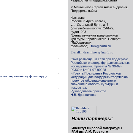
Разработка и поддержка сайта
© Меньшиков Сергей Александрович.
Поддержка сайта
Контакты:
Россия, г. Архангельск,
ул. Смольный Буян, д. 7
(7-й учебный корпус САФУ),
аудит. 203
"Центр изучения традиционной
культуры Европейского Севера"
(Лаборатория
фольклора).
folk@narfu.ru
E-mail:
n.drannikova@narfu.ru
Сайт размещен в сети при поддержке
Российского фонда фундаментальных
исследований. Проекты № 99-07-
90332 и № 01-07-90228
и Гранта Президента Российской
ала по современному фольклору у
Федерации для поддержки творческих
проектов общенационального
значения в области культуры и
искусства.
Руководитель проектов
Н.В. Дранникова
Наши партнеры:
Институт мировой литературы
РАН им. А.М. Горького