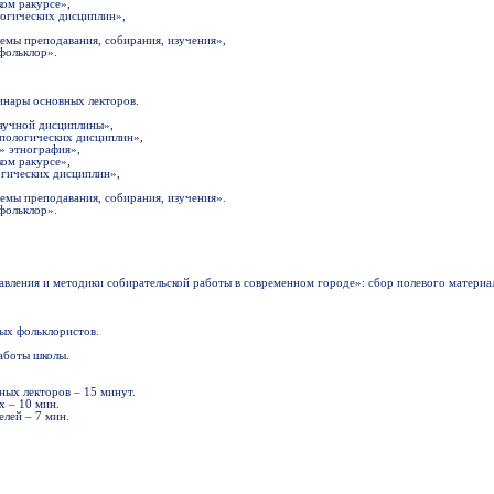
ом ракурсе»,
логических дисциплин»,
емы преподавания, собирания, изучения»,
фольклор».
инары основных лекторов.
аучной дисциплины»,
опологических дисциплин»,
» этнография»,
ом ракурсе»,
огических дисциплин»,
емы преподавания, собирания, изучения».
фольклор».
равления и методики собирательской работы в современном городе»: сбор полевого матери
ых фольклористов.
аботы школы.
ных лекторов – 15 минут.
х – 10 мин.
лей – 7 мин.
.