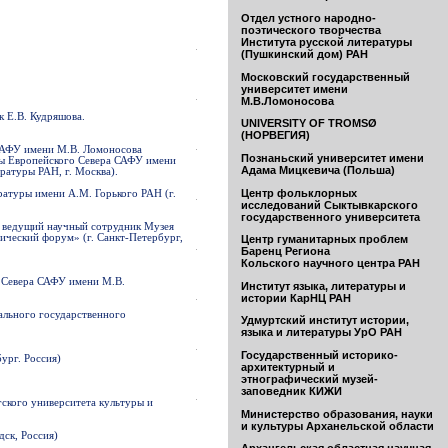
Отдел устного народно-
поэтического творчества
Института русской литературы
(Пушкинский дом) РАН
Московский государственный
университет имени
М.В.Ломоносова
к Е.В. Кудряшова.
UNIVERSITY OF TROMSØ
(НОРВЕГИЯ)
 САФУ имени М.В. Ломоносова
Познаньский университет имени
ры Европейского Севера САФУ имени
Адама Мицкевича (Польша)
ратуры РАН, г. Москва).
Центр фольклорных
ратуры имени А.М. Горького РАН (г.
исследований Сыктывкарского
государственного университета
, ведущий научный сотрудник Музея
ический форум» (г. Санкт-Петербург,
Центр гуманитарных проблем
Баренц Региона
Кольского научного центра РАН
о Севера САФУ имени М.В.
Институт языка, литературы и
истории КарНЦ РАН
ального государственного
Удмуртский институт истории,
языка и литературы УрО РАН
Государственный историко-
ург. Россия)
архитектурный и
этнографический музей-
заповедник КИЖИ
гского университета культуры и
Министерство образования, науки
и культуры Арханельской области
дск, Россия)