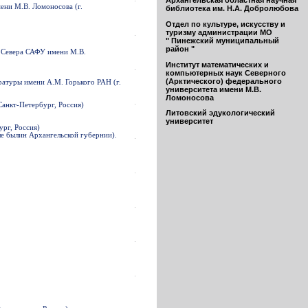
Архангельская областная научная
ени М.В. Ломоносова (г.
библиотека им. Н.А. Добролюбова
Отдел по культуре, искусству и
туризму администрации МО
" Пинежский муниципальный
район "
о Севера САФУ имени М.В.
Институт математических и
компьютерных наук Северного
(Арктического) федерального
ратуры имени А.М. Горького РАН (г.
университета имени М.В.
Ломоносова
Санкт-Петербург, Россия)
Литовский эдукологический
университет
ург, Россия)
е былин Архангельской губернии).