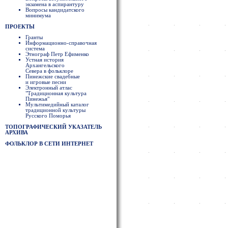
экзамена в аспирантуру
Вопросы кандидатского
минимума
ПРОЕКТЫ
Гранты
Информационно-справочная
система
Этнограф Петр Ефименко
Устная история
Архангельского
Севера в фольклоре
Пинежские свадебные
и игровые песни
Электронный атлас
"Традиционная культура
Пинежья"
Мультимедийный каталог
традиционной культуры
Русского Поморья
ТОПОГРАФИЧЕСКИЙ УКАЗАТЕЛЬ
АРХИВА
ФОЛЬКЛОР В СЕТИ ИНТЕРНЕТ