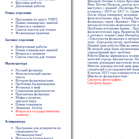
Михаиле Потыке и плача Ярослав
Курсовые работы
Йенс Петтер Нильсен, доктор ист
Дипломные работы
выступил с лекцией «Политика Р
в период с 1814 по 1917 гг. Срав
Очное отделение
После обеда пленарное заседание
филологических наук, Татьяна Гр
Программа по курсу УНПТ
фольклора, серия «Былины». Науч
Планы семинарских занятий
методологические возможности п
Вопросы к экзамену
Проблема историзма былин». Про
Список текстов для чтения
филологических наук, Валентин 
Фольклорная практика
и детского чтения Санкт-Петербур
«Текстология фольклора в литера
Заочное отделение
тему «Городская песня: проблемы
Первый день работы Школы заверш
Контрольные работы
Во второй день была организована
Планы семинарских занятий
определенный круг проблем.
Вопросы к экзамену
Работа Школы завершилась полево
Список текстов для чтения
жителей города Архангельска. По
своими докладами выступили мол
Магистратура
Многие доклады носили ярко выр
слушателей и исследователей был
Русский фольклор
В начале 2013 года планируется 
Филологический анализ
Школы по фольклористике.
текста
Смотреть фотографии...
История фольклористики
Смотреть видео...
Проблемы былиноведения
Фольклор и миф
Социальная антропология
Прагматика фольклора
Мифы и религии
народов мира
Планы семинаров
Экзамены. Зачеты
Вопросы к государственному
экзамену
Аспирантура
Программа для аспирантов по
специальности
"Фольклористика"
Вопросы вступительного