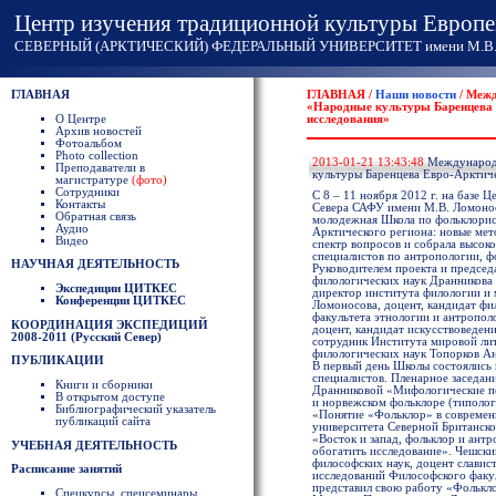
Центр изучения традиционной культуры Европе
СЕВЕРНЫЙ (АРКТИЧЕСКИЙ) ФЕДЕРАЛЬНЫЙ УНИВЕРСИТЕТ имени М.В. 
ГЛАВНАЯ
ГЛАВНАЯ /
Наши новости
/ Межд
«Народные культуры Баренцева 
О Центре
исследования»
Архив новостей
Фотоальбом
Photo collection
2013-01-21 13:43:48
Международн
Преподаватели в
культуры Баренцева Евро-Арктиче
магистратуре
(фото)
Сотрудники
С 8 – 11 ноября 2012 г. на базе
Контакты
Севера САФУ имени М.В. Ломонос
Обратная связь
молодежная Школа по фольклорис
Аудио
Арктического региона: новые мет
Видео
спектр вопросов и собрала высо
специалистов по антропологии, ф
НАУЧНАЯ ДЕЯТЕЛЬНОСТЬ
Руководителем проекта и председ
филологических наук Дранникова 
Экспедиции ЦИТКЕС
директор института филологии 
Конференции ЦИТКЕС
Ломоносова, доцент, кандидат фи
факультета этнологии и антропол
КООРДИНАЦИЯ ЭКСПЕДИЦИЙ
доцент, кандидат искусствоведен
2008-2011 (Русский Север)
сотрудник Института мировой ли
филологических наук Топорков А
ПУБЛИКАЦИИ
В первый день Школы состоялись
специалистов. Пленарное заседан
Книги и сборники
Дранниковой «Мифологические пе
В открытом доступе
и норвежском фольклоре (типоло
Библиографический указатель
«Понятие «Фольклор» в современ
публикаций сайта
университета Северной Британск
«Восток и запад, фольклор и ант
УЧЕБНАЯ ДЕЯТЕЛЬНОСТЬ
обогатить исследование». Чешски
философских наук, доцент славис
Расписание занятий
исследований Философского факу
представил свою работу «Фолькло
Спецкурсы, спецсеминары