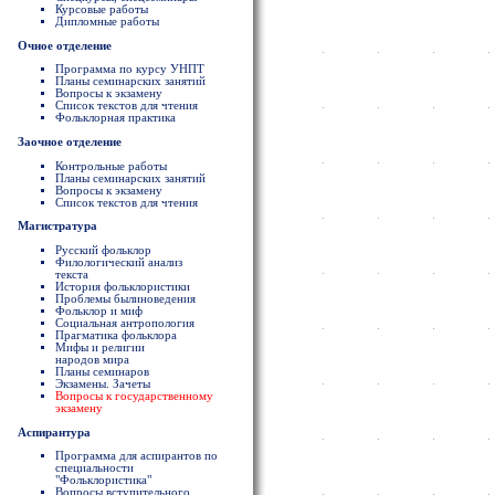
Курсовые работы
Дипломные работы
Очное отделение
Программа по курсу УНПТ
Планы семинарских занятий
Вопросы к экзамену
Список текстов для чтения
Фольклорная практика
Заочное отделение
Контрольные работы
Планы семинарских занятий
Вопросы к экзамену
Список текстов для чтения
Магистратура
Русский фольклор
Филологический анализ
текста
История фольклористики
Проблемы былиноведения
Фольклор и миф
Социальная антропология
Прагматика фольклора
Мифы и религии
народов мира
Планы семинаров
Экзамены. Зачеты
Вопросы к государственному
экзамену
Аспирантура
Программа для аспирантов по
специальности
"Фольклористика"
Вопросы вступительного