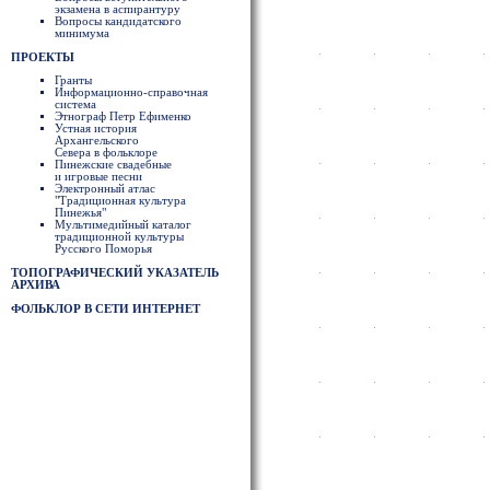
экзамена в аспирантуру
Вопросы кандидатского
минимума
ПРОЕКТЫ
Гранты
Информационно-справочная
система
Этнограф Петр Ефименко
Устная история
Архангельского
Севера в фольклоре
Пинежские свадебные
и игровые песни
Электронный атлас
"Традиционная культура
Пинежья"
Мультимедийный каталог
традиционной культуры
Русского Поморья
ТОПОГРАФИЧЕСКИЙ УКАЗАТЕЛЬ
АРХИВА
ФОЛЬКЛОР В СЕТИ ИНТЕРНЕТ