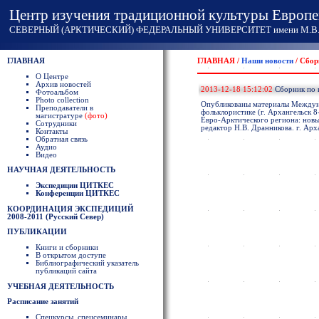
Центр изучения традиционной культуры Европе
СЕВЕРНЫЙ (АРКТИЧЕСКИЙ) ФЕДЕРАЛЬНЫЙ УНИВЕРСИТЕТ имени М.В. 
ГЛАВНАЯ
ГЛАВНАЯ /
Наши новости
/ Сбор
О Центре
Архив новостей
2013-12-18 15:12:02
Сборник по 
Фотоальбом
Photo collection
Опубликованы материалы Между
Преподаватели в
фольклористике (г. Архангельск 
магистратуре
(фото)
Евро-Арктического региона: новы
Сотрудники
редактор Н.В. Дранникова. г. Арх
Контакты
Обратная связь
Аудио
Видео
НАУЧНАЯ ДЕЯТЕЛЬНОСТЬ
Экспедиции ЦИТКЕС
Конференции ЦИТКЕС
КООРДИНАЦИЯ ЭКСПЕДИЦИЙ
2008-2011 (Русский Север)
ПУБЛИКАЦИИ
Книги и сборники
В открытом доступе
Библиографический указатель
публикаций сайта
УЧЕБНАЯ ДЕЯТЕЛЬНОСТЬ
Расписание занятий
Спецкурсы, спецсеминары