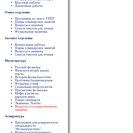
Курсовые работы
Дипломные работы
Очное отделение
Программа по курсу УНПТ
Планы семинарских занятий
Вопросы к экзамену
Список текстов для чтения
Фольклорная практика
Заочное отделение
Контрольные работы
Планы семинарских занятий
Вопросы к экзамену
Список текстов для чтения
Магистратура
Русский фольклор
Филологический анализ
текста
История фольклористики
Проблемы былиноведения
Фольклор и миф
Социальная антропология
Прагматика фольклора
Мифы и религии
народов мира
Планы семинаров
Экзамены. Зачеты
Вопросы к государственному
экзамену
Аспирантура
Программа для аспирантов по
специальности
"Фольклористика"
Вопросы вступительного