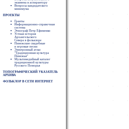
экзамена в аспирантуру
Вопросы кандидатского
минимума
ПРОЕКТЫ
Гранты
Информационно-справочная
система
Этнограф Петр Ефименко
Устная история
Архангельского
Севера в фольклоре
Пинежские свадебные
и игровые песни
Электронный атлас
"Традиционная культура
Пинежья"
Мультимедийный каталог
традиционной культуры
Русского Поморья
ТОПОГРАФИЧЕСКИЙ УКАЗАТЕЛЬ
АРХИВА
ФОЛЬКЛОР В СЕТИ ИНТЕРНЕТ