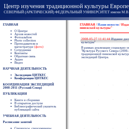
Центр изучения традиционной культуры Европе
СЕВЕРНЫЙ (АРКТИЧЕСКИЙ) ФЕДЕРАЛЬНЫЙ УНИВЕРСИТЕТ имени М.В. 
ГЛАВНАЯ
ГЛАВНАЯ /
Наши новости
/ Изда
пинежской культуры"
О Центре
Архив новостей
Фотоальбом
2008-05-27 11:41:44
Издание дис
Photo collection
культуры"
Преподаватели в
магистратуре
(фото)
В рамках реализации социально-
Сотрудники
"Культура Русского Севера (2006-
Контакты
традиционной пинежской культур
Обратная связь
экспедиций Центра.
Аудио
Видео
НАУЧНАЯ ДЕЯТЕЛЬНОСТЬ
Экспедиции ЦИТКЕС
Конференции ЦИТКЕС
КООРДИНАЦИЯ ЭКСПЕДИЦИЙ
2008-2011 (Русский Север)
ПУБЛИКАЦИИ
Книги и сборники
В открытом доступе
Библиографический указатель
публикаций сайта
УЧЕБНАЯ ДЕЯТЕЛЬНОСТЬ
Расписание занятий
Спецкурсы, спецсеминары