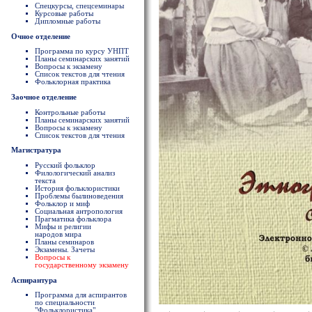
Спецкурсы, спецсеминары
Курсовые работы
Дипломные работы
Очное отделение
Программа по курсу УНПТ
Планы семинарских занятий
Вопросы к экзамену
Список текстов для чтения
Фольклорная практика
Заочное отделение
Контрольные работы
Планы семинарских занятий
Вопросы к экзамену
Список текстов для чтения
Магистратура
Русский фольклор
Филологический анализ
текста
История фольклористики
Проблемы былиноведения
Фольклор и миф
Социальная антропология
Прагматика фольклора
Мифы и религии
народов мира
Планы семинаров
Экзамены. Зачеты
Вопросы к
государственному экзамену
Аспирантура
Программа для аспирантов
по специальности
"Фольклористика"