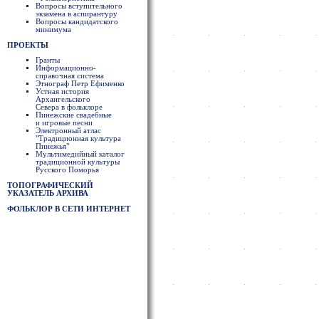
Вопросы вступительного
экзамена в аспирантуру
Вопросы кандидатского
минимума
ПРОЕКТЫ
Гранты
Информационно-
справочная система
Этнограф Петр Ефименко
Устная история
Архангельского
Севера в фольклоре
Пинежские свадебные
и игровые песни
Электронный атлас
"Традиционная культура
Пинежья"
Мультимедийный каталог
традиционной культуры
Русского Поморья
ТОПОГРАФИЧЕСКИЙ
УКАЗАТЕЛЬ АРХИВА
ФОЛЬКЛОР В СЕТИ ИНТЕРНЕТ