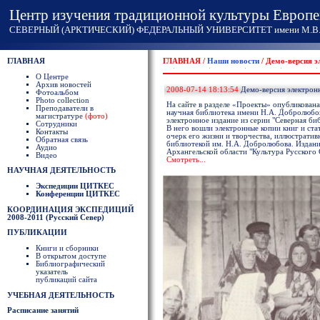
Центр изучения традиционной культуры Европе
СЕВЕРНЫЙ (АРКТИЧЕСКИЙ) ФЕДЕРАЛЬНЫЙ УНИВЕРСИТЕТ имени М.В. 
ГЛАВНАЯ
ГЛАВНАЯ /
Наши новости
/ Демо-версия 
О Центре
Архив новостей
2008-07-14 18:13:54
Демо-версия электрон
Фотоальбом
Photo collection
На сайте в разделе «Проекты» опубликован
Преподаватели в
научная библиотека имени Н.А. Добролюбов
магистратуре
(фото)
электронное издание из серии "Северная би
Сотрудники
В него вошли электронные копии книг и ст
Контакты
очерк его жизни и творчества, иллюстрати
Обратная связь
библиотекой им. Н.А. Добролюбова. Издани
Аудио
Архангельской области "Культура Русского С
Видео
Смотреть...
НАУЧНАЯ ДЕЯТЕЛЬНОСТЬ
Экспедиции ЦИТКЕС
Конференции ЦИТКЕС
КООРДИНАЦИЯ ЭКСПЕДИЦИЙ
2008-2011 (Русский Север)
ПУБЛИКАЦИИ
Книги и сборники
В открытом доступе
Библиографический
указатель
публикаций сайта
УЧЕБНАЯ ДЕЯТЕЛЬНОСТЬ
Расписание занятий