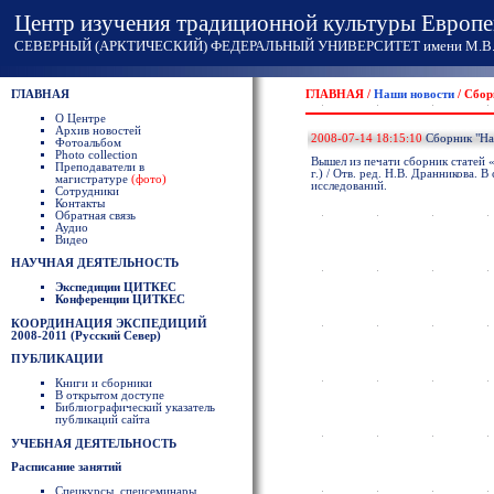
Центр изучения традиционной культуры Европе
СЕВЕРНЫЙ (АРКТИЧЕСКИЙ) ФЕДЕРАЛЬНЫЙ УНИВЕРСИТЕТ имени М.В. 
ГЛАВНАЯ
ГЛАВНАЯ /
Наши новости
/ Сбор
О Центре
Архив новостей
2008-07-14 18:15:10
Сборник "На
Фотоальбом
Photo collection
Вышел из печати сборник статей 
Преподаватели в
г.) / Отв. ред. Н.В. Дранникова
магистратуре
(фото)
исследований.
Сотрудники
Контакты
Обратная связь
Аудио
Видео
НАУЧНАЯ ДЕЯТЕЛЬНОСТЬ
Экспедиции ЦИТКЕС
Конференции ЦИТКЕС
КООРДИНАЦИЯ ЭКСПЕДИЦИЙ
2008-2011 (Русский Север)
ПУБЛИКАЦИИ
Книги и сборники
В открытом доступе
Библиографический указатель
публикаций сайта
УЧЕБНАЯ ДЕЯТЕЛЬНОСТЬ
Расписание занятий
Спецкурсы, спецсеминары