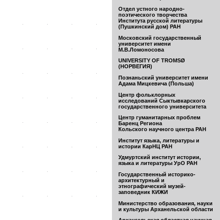
Отдел устного народно-
поэтического творчества
Института русской литературы
(Пушкинский дом) РАН
Московский государственный
университет имени
М.В.Ломоносова
UNIVERSITY OF TROMSØ
(НОРВЕГИЯ)
Познаньский университет имени
Адама Мицкевича (Польша)
Центр фольклорных
исследований Сыктывкарского
государственного университета
Центр гуманитарных проблем
Баренц Региона
Кольского научного центра РАН
Институт языка, литературы и
истории КарНЦ РАН
Удмуртский институт истории,
языка и литературы УрО РАН
Государственный историко-
архитектурный и
этнографический музей-
заповедник КИЖИ
Министерство образования, науки
и культуры Арханельской области