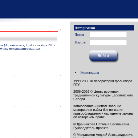
Авторизация
Логин
Пароль
и (Архангельск, 15-17 октября 2007
 других междисциплинарных
Регистрация
1999-2006 © Лаборатория фольклора
ПГУ
2006-2026 © Центр изучения
традиционной культуры Европейского
Севера
Копирование и использование
материалов сайта без согласия
правообладателя - нарушение закона
об авторском праве!
© Дранникова Наталья Васильевна.
Руководитель проекта
© Меньшиков Андрей Александрович.