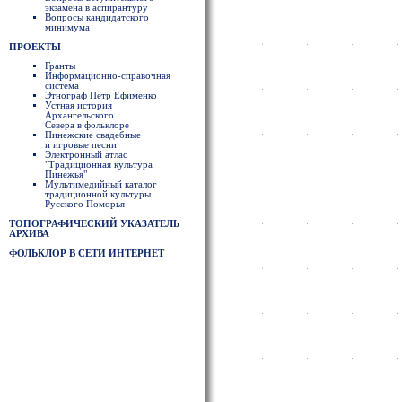
экзамена в аспирантуру
Вопросы кандидатского
минимума
ПРОЕКТЫ
Гранты
Информационно-справочная
система
Этнограф Петр Ефименко
Устная история
Архангельского
Севера в фольклоре
Пинежские свадебные
и игровые песни
Электронный атлас
"Традиционная культура
Пинежья"
Мультимедийный каталог
традиционной культуры
Русского Поморья
ТОПОГРАФИЧЕСКИЙ УКАЗАТЕЛЬ
АРХИВА
ФОЛЬКЛОР В СЕТИ ИНТЕРНЕТ