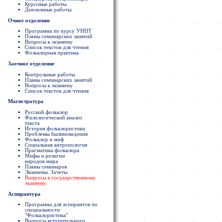
Курсовые работы
Дипломные работы
Очное отделение
Программа по курсу УНПТ
Планы семинарских занятий
Вопросы к экзамену
Список текстов для чтения
Фольклорная практика
Заочное отделение
Контрольные работы
Планы семинарских занятий
Вопросы к экзамену
Список текстов для чтения
Магистратура
Русский фольклор
Филологический анализ
текста
История фольклористики
Проблемы былиноведения
Фольклор и миф
Социальная антропология
Прагматика фольклора
Мифы и религии
народов мира
Планы семинаров
Экзамены. Зачеты
Вопросы к государственному
экзамену
Аспирантура
Программа для аспирантов по
специальности
"Фольклористика"
Вопросы вступительного