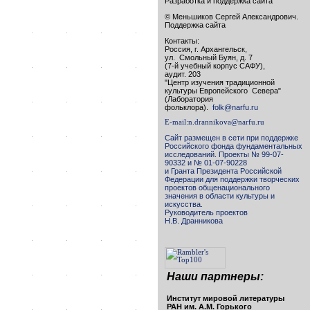
Разработка и поддержка сайта
© Меньшиков Сергей Александрович.
Поддержка сайта
Контакты:
Россия, г. Архангельск,
ул. Смольный Буян, д. 7
(7-й учебный корпус САФУ),
аудит. 203
"Центр изучения традиционной
культуры Европейского Севера"
(Лаборатория
фольклора).
folk@narfu.ru
E-mail:
n.drannikova@narfu.ru
Сайт размещен в сети при поддержке
Российского фонда фундаментальных
исследований. Проекты № 99-07-
90332 и № 01-07-90228
и Гранта Президента Российской
Федерации для поддержки творческих
проектов общенационального
значения в области культуры и
искусства.
Руководитель проектов
Н.В. Дранникова
Наши партнеры:
Институт мировой литературы
РАН им. А.М. Горького