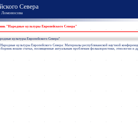
йского Севера
Ломоносова
ник "Народные культуры Европейского Севера"
родные культуры Европейского Севера"
«Народные культуры Европейского Севера: Материалы республиканской научной конференци
. В сборник вошли статьи, посвященные актуальным проблемам фольклористики, этнологии и