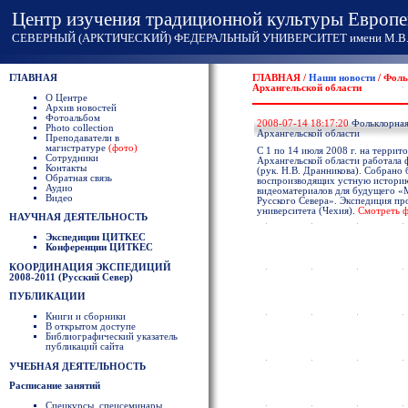
Центр изучения традиционной культуры Европе
СЕВЕРНЫЙ (АРКТИЧЕСКИЙ) ФЕДЕРАЛЬНЫЙ УНИВЕРСИТЕТ имени М.В. 
ГЛАВНАЯ
ГЛАВНАЯ /
Наши новости
/ Фоль
Архангельской области
О Центре
Архив новостей
Фотоальбом
2008-07-14 18:17:20
Фольклорная 
Photo collection
Архангельской области
Преподаватели в
магистратуре
(фото)
С 1 по 14 июля 2008 г. на терр
Сотрудники
Архангельской области работала 
Контакты
(рук. Н.В. Дранникова). Собрано 
Обратная связь
воспроизводящих устную историю
Аудио
видеоматериалов для будущего «
Видео
Русского Севера». Экспедиция пр
университета (Чехия).
Смотреть ф
НАУЧНАЯ ДЕЯТЕЛЬНОСТЬ
Экспедиции ЦИТКЕС
Конференции ЦИТКЕС
КООРДИНАЦИЯ ЭКСПЕДИЦИЙ
2008-2011 (Русский Север)
ПУБЛИКАЦИИ
Книги и сборники
В открытом доступе
Библиографический указатель
публикаций сайта
УЧЕБНАЯ ДЕЯТЕЛЬНОСТЬ
Расписание занятий
Спецкурсы, спецсеминары