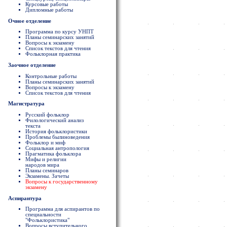
Курсовые работы
Дипломные работы
Очное отделение
Программа по курсу УНПТ
Планы семинарских занятий
Вопросы к экзамену
Список текстов для чтения
Фольклорная практика
Заочное отделение
Контрольные работы
Планы семинарских занятий
Вопросы к экзамену
Список текстов для чтения
Магистратура
Русский фольклор
Филологический анализ
текста
История фольклористики
Проблемы былиноведения
Фольклор и миф
Социальная антропология
Прагматика фольклора
Мифы и религии
народов мира
Планы семинаров
Экзамены. Зачеты
Вопросы к государственному
экзамену
Аспирантура
Программа для аспирантов по
специальности
"Фольклористика"
Вопросы вступительного