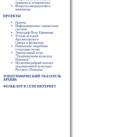
экзамена в аспирантуру
Вопросы кандидатского
минимума
ПРОЕКТЫ
Гранты
Информационно-справочная
система
Этнограф Петр Ефименко
Устная история
Архангельского
Севера в фольклоре
Пинежские свадебные
и игровые песни
Электронный атлас
"Традиционная культура
Пинежья"
Мультимедийный каталог
традиционной культуры
Русского Поморья
ТОПОГРАФИЧЕСКИЙ УКАЗАТЕЛЬ
АРХИВА
ФОЛЬКЛОР В СЕТИ ИНТЕРНЕТ