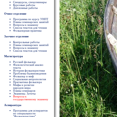
Спецкурсы, спецсеминары
Курсовые работы
Дипломные работы
Очное отделение
Программа по курсу УНПТ
Планы семинарских занятий
Вопросы к экзамену
Список текстов для чтения
Фольклорная практика
Заочное отделение
Контрольные работы
Планы семинарских занятий
Вопросы к экзамену
Список текстов для чтения
Магистратура
Русский фольклор
Филологический анализ
текста
История фольклористики
Проблемы былиноведения
Фольклор и миф
Социальная антропология
Прагматика фольклора
Мифы и религии
народов мира
Планы семинаров
Экзамены. Зачеты
Вопросы к
государственному экзамену
Аспирантура
Программа для аспирантов
по специальности
"Фольклористика"