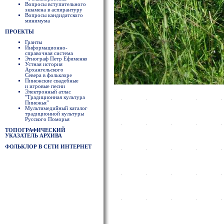
Вопросы вступительного
экзамена в аспирантуру
Вопросы кандидатского
минимума
ПРОЕКТЫ
Гранты
Информационно-
справочная система
Этнограф Петр Ефименко
Устная история
Архангельского
Севера в фольклоре
Пинежские свадебные
и игровые песни
Электронный атлас
"Традиционная культура
Пинежья"
Мультимедийный каталог
традиционной культуры
Русского Поморья
ТОПОГРАФИЧЕСКИЙ
УКАЗАТЕЛЬ АРХИВА
ФОЛЬКЛОР В СЕТИ ИНТЕРНЕТ