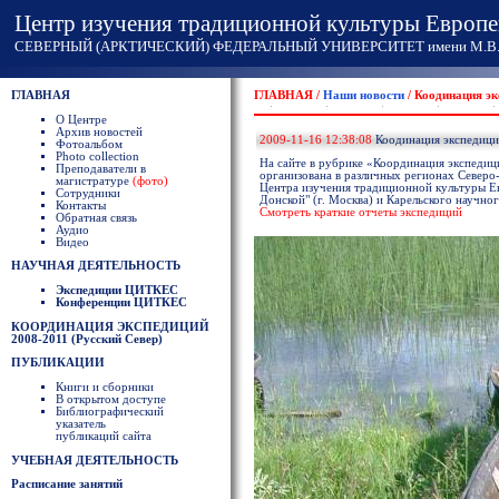
Центр изучения традиционной культуры Европе
СЕВЕРНЫЙ (АРКТИЧЕСКИЙ) ФЕДЕРАЛЬНЫЙ УНИВЕРСИТЕТ имени М.В. 
ГЛАВНАЯ
ГЛАВНАЯ /
Наши новости
/ Коодинация эк
О Центре
Архив новостей
2009-11-16 12:38:08
Коодинация экспедици
Фотоальбом
Photo collection
На сайте в рубрике «Координация экспедиц
Преподаватели в
организована в различных регионах Северо
магистратуре
(фото)
Центра изучения традиционной культуры Ев
Сотрудники
Донской" (г. Москва) и Карельского научног
Контакты
Смотреть краткие отчеты экспедиций
Обратная связь
Аудио
Видео
НАУЧНАЯ ДЕЯТЕЛЬНОСТЬ
Экспедиции ЦИТКЕС
Конференции ЦИТКЕС
КООРДИНАЦИЯ ЭКСПЕДИЦИЙ
2008-2011 (Русский Север)
ПУБЛИКАЦИИ
Книги и сборники
В открытом доступе
Библиографический
указатель
публикаций сайта
УЧЕБНАЯ ДЕЯТЕЛЬНОСТЬ
Расписание занятий