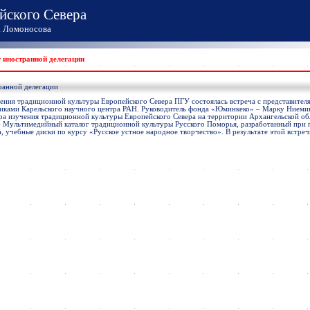
йского Севера
Ломоносова
т иностранной делегации
ранной делегации
учения традиционной культуры Европейского Севера ПГУ состоялась встреча с представите
иками Карельского научного центра РАН. Руководитель фонда «Юминкеко» – Марку Ниемине
а изучения традиционной культуры Европейского Севера на территории Архангельской обл
 – Мультимедийный каталог традиционной культуры Русского Поморья, разработанный при 
, учебные диски по курсу «Русское устное народное творчество». В результате этой встре