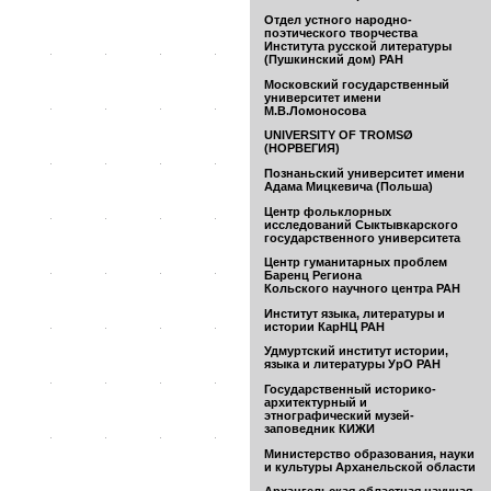
Отдел устного народно-
поэтического творчества
Института русской литературы
(Пушкинский дом) РАН
Московский государственный
университет имени
М.В.Ломоносова
UNIVERSITY OF TROMSØ
(НОРВЕГИЯ)
Познаньский университет имени
Адама Мицкевича (Польша)
Центр фольклорных
исследований Сыктывкарского
государственного университета
Центр гуманитарных проблем
Баренц Региона
Кольского научного центра РАН
Институт языка, литературы и
истории КарНЦ РАН
Удмуртский институт истории,
языка и литературы УрО РАН
Государственный историко-
архитектурный и
этнографический музей-
заповедник КИЖИ
Министерство образования, науки
и культуры Арханельской области