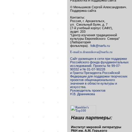
Разработка и поддержка сайта
© Меньшиков Сергей Александрович.
Поддержка сайта
Контакты:
Россия, г. Архангельск,
ул. Смольный Буян, д. 7
(7-й учебный корпус САФУ),
аудит. 203
"Центр изучения традиционной
культуры Европейского Севера"
(Лаборатория
фольклора).
folk@narfu.ru
E-mail:
n.drannikova@narfu.ru
Сайт размещен в сети при поддержке
Российского фонда фундаментальных
исследований. Проекты № 99-07-
90332 и № 01-07-90228
и Гранта Президента Российской
Федерации для поддержки творческих
проектов общенационального
значения в области культуры и
искусства.
Руководитель проектов
Н.В. Дранникова
Наши партнеры:
Институт мировой литературы
РАН им. А.М. Горького