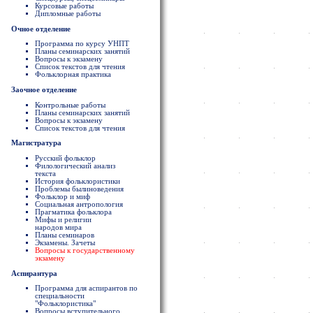
Курсовые работы
Дипломные работы
Очное отделение
Программа по курсу УНПТ
Планы семинарских занятий
Вопросы к экзамену
Список текстов для чтения
Фольклорная практика
Заочное отделение
Контрольные работы
Планы семинарских занятий
Вопросы к экзамену
Список текстов для чтения
Магистратура
Русский фольклор
Филологический анализ
текста
История фольклористики
Проблемы былиноведения
Фольклор и миф
Социальная антропология
Прагматика фольклора
Мифы и религии
народов мира
Планы семинаров
Экзамены. Зачеты
Вопросы к государственному
экзамену
Аспирантура
Программа для аспирантов по
специальности
"Фольклористика"
Вопросы вступительного