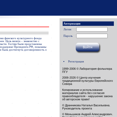
Авторизация
Логин
Пароль
лями финского культурного фонда
н. Цель визита – знакомство с
асти. Гостям были представлены
поддержке Президента РФ, показаны
чи была достигнута договоренность о
Регистрация
1999-2006 © Лаборатория фольклора
ПГУ
2006-2026 © Центр изучения
традиционной культуры Европейского
Севера
Копирование и использование
материалов сайта без согласия
правообладателя - нарушение закона
об авторском праве!
© Дранникова Наталья Васильевна.
Руководитель проекта
© Меньшиков Андрей Александрович.