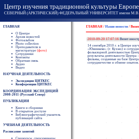
Центр изучения традиционной культуры Европе
СЕВЕРНЫЙ (АРКТИЧЕСКИЙ) ФЕДЕРАЛЬНЫЙ УНИВЕРСИТЕТ имени М.В. 
ГЛАВНАЯ
ГЛАВНАЯ /
Наши новости
/ Визи
О Центре
Архив новостей
2010-09-20 17:07:16
Визит иност
Фотоальбом
Photo collection
14 сентября 2010 г. в Центре из
Преподаватели в
«Юминкеко» (г. Кухмо) и сотрудн
магистратуре
(фото)
фольклорной деятельностью Центр
Сотрудники
результаты деятельности Центра
Контакты
фильмы, созданные на базе Центра
Обратная связь
сотрудничестве и обмене опытом.
Аудио
Видео
НАУЧНАЯ ДЕЯТЕЛЬНОСТЬ
Экспедиции ЦИТКЕС
Конференции ЦИТКЕС
КООРДИНАЦИЯ ЭКСПЕДИЦИЙ
2008-2011 (Русский Север)
ПУБЛИКАЦИИ
Книги и сборники
В открытом доступе
Библиографический указатель
публикаций сайта
УЧЕБНАЯ ДЕЯТЕЛЬНОСТЬ
Расписание занятий
Спецкурсы, спецсеминары