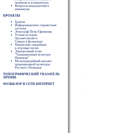
экзамена в аспирантуру
Вопросы кандидатского
минимума
ПРОЕКТЫ
Гранты
Информационно-справочная
система
Этнограф Петр Ефименко
Устная история
Архангельского
Севера в фольклоре
Пинежские свадебные
и игровые песни
Электронный атлас
"Традиционная культура
Пинежья"
Мультимедийный каталог
традиционной культуры
Русского Поморья
ТОПОГРАФИЧЕСКИЙ УКАЗАТЕЛЬ
АРХИВА
ФОЛЬКЛОР В СЕТИ ИНТЕРНЕТ