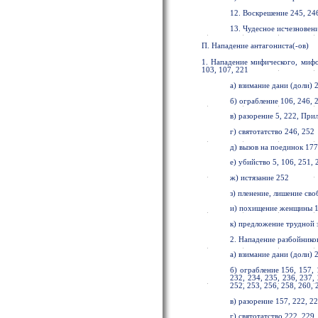
12. Воскрешение 245, 246
13. Чудесное исчезновени
П. Нападение антагониста(-ов)
1. Нападение мифического, мифо
103, 107, 221
а) взимание дани (доли) 2
б) ограбление 106, 246, 2
в) разорение 5, 222, При
г) святотатство 246, 252
д) вызов на поединок 177
е) убийство 5, 106, 251, 
ж) истязание 252
з) пленение, лишение св
и) похищение женщины 17
к) предложение трудной 
2. Нападение разбойнико
а) взимание дани (доли) 2
б) ограбление 156, 157, 
232, 234, 235, 236, 237, 
252, 253, 256, 258, 260, 
в) разорение 157, 222, 22
г) святотатство 222, 229,