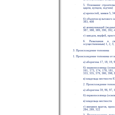
5. Основание строитель
царем, купцом, зодчим)
а) крепостей, замков 5, 3
б) объектов культового на
383, 408
в) коммуникаций (водных,
387, 388, 389, 390, 392, 
г) заводов, верфей, прист
6. Разыскания в св
осуществленным) 1, 2, 3,
З. Происхождение топонима
1. Происхождение топонима от и
а) аборигена 17, 18, 19, 
б) первопоселенца (основ
161, 173, 174, 178, 181, 
333, 335, 379, 380, 398,
в) владельца местности 8
2. Происхождение топон
а) аборигена 59, 96, 97, 
б) первопоселенца (основ
в) владельца местности
г) внешних врагов, прих
284, 289, 322
3. Происхождение топо