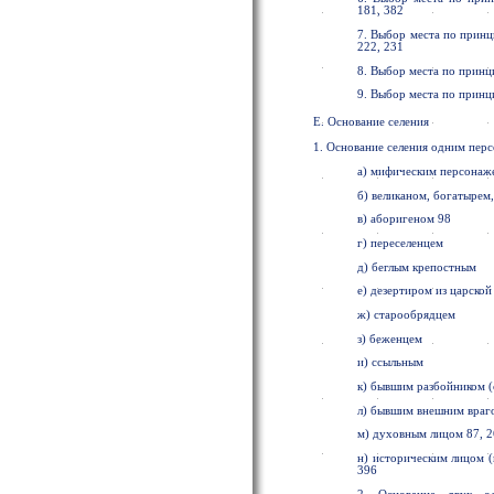
181, 382
7. Выбор места по принц
222, 231
8. Выбор места по принц
9. Выбор места по принц
Е. Основание селения
1. Основание селения одним пер
а) мифическим персонаж
б) великаном, богатырем,
в) аборигеном 98
г) переселенцем
д) беглым крепостным
е) дезертиром из царской
ж) старообрядцем
з) беженцем
и) ссыльным
к) бывшим разбойником 
л) бывшим внешним враг
м) духовным лицом 87, 
н) историческим лицом (во
396