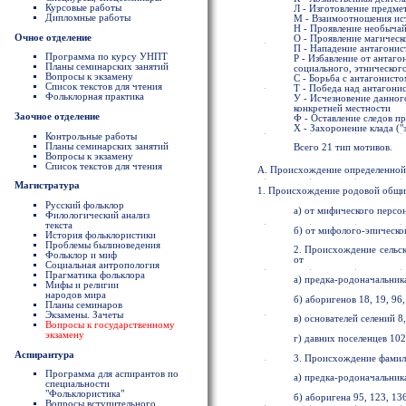
Курсовые работы
Л - Изготовление предме
Дипломные работы
М - Взаимоотношения ист
Н - Проявление необыча
Очное отделение
О - Проявление магическ
П - Нападение антагонист
Программа по курсу УНПТ
Р - Избавление от антаго
Планы семинарских занятий
социального, этническог
Вопросы к экзамену
С - Борьба с антагонисто
Список текстов для чтения
Т - Победа над антагони
Фольклорная практика
У - Исчезновение данног
конкретней местности
Заочное отделение
Ф - Оставление следов п
Х - Захоронение клада ("
Контрольные работы
Планы семинарских занятий
Всего 21 тип мотивов.
Вопросы к экзамену
Список текстов для чтения
А. Происхождение определенно
Магистратура
1. Происхождение родовой общ
Русский фольклор
а) от мифического персо
Филологический анализ
текста
б) от мифолого-эпическо
История фольклористики
Проблемы былиноведения
2. Происхождение сельск
Фольклор и миф
от
Социальная антропология
Прагматика фольклора
а) предка-родоначальник
Мифы и религии
народов мира
б) аборигенов 18, 19, 96,
Планы семинаров
Экзамены. Зачеты
в) основателей селений 8,
Вопросы к государственному
экзамену
г) давних поселенцев 102
Аспирантура
3. Происхождение фамил
Программа для аспирантов по
а) предка-родоначальника
специальности
"Фольклористика"
б) аборигена 95, 123, 13
Вопросы вступительного