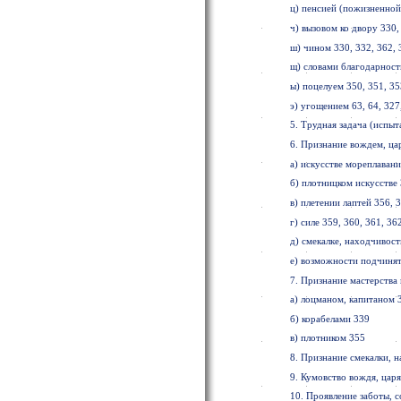
ц) пенсией (пожизненной
ч) вызовом ко двору 330, 
ш) чином 330, 332, 362, 
щ) словами благодарности
ы) поцелуем 350, 351, 35
э) угощением 63, 64, 327,
5. Трудная задача (испыт
6. Признание вождем, ца
а) искусстве мореплавани
б) плотницком искусстве
в) плетении лаптей 356, 
г) силе 359, 360, 361, 36
д) смекалке, находчивос
е) возможности подчинят
7. Признание мастерства 
а) лоцманом, капитаном 
б) корабелами 339
в) плотником 355
8. Признание смекалки, н
9. Кумовство вождя, царя
10. Проявление заботы, 