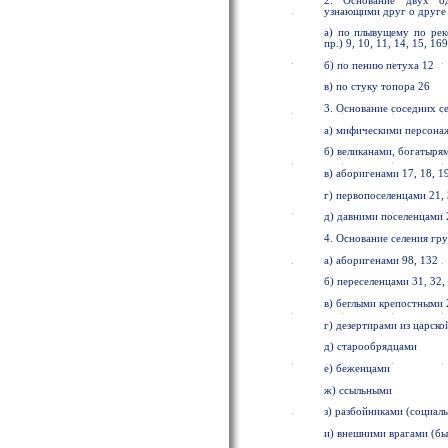
2. Основание двух од
узнающими друг о друге 
а) по плывущему по рек
пр.) 9, 10, 11, 14, 15, 16
б) по пению петуха 12
в) по стуку топора 26
3. Основание соседних с
а) мифическими персона
б) великанами, богатырям
в) аборигенами 17, 18, 1
г) первопоселенцами 21, 
д) давними поселенцами 
4. Основание селения гр
а) аборигенами 98, 132
б) переселенцами 31, 32, 
в) беглыми крепостными 
г) дезертирами из царской
д) старообрядцами
е) беженцами
ж) ссыльными
з) разбойниками (социал
и) внешними врагами (бы