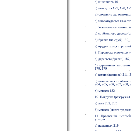
в) животного 191
г) угла дома 177, 178, 17
д) орудия труда огромной
е) многопудовых тяжесте
8. Установка огромных т
а) срубленного дерева (с
б) бревна (на сруб) 190, 
в) орудия труда огромно
9. Переноска огромных 
а) деревьев (бревен) 187,
б) деревянных заготовок
178, 179
в) камня (жернова) 211, 
г) металлических объекто
204, 205, 206, 207, 208, 
д) мешков 182
10. Погрузка (разгрузка
а) леса 202, 203
б) мешков (многопудовых
11. Проявление необыч
угодий
а) пашенных 219