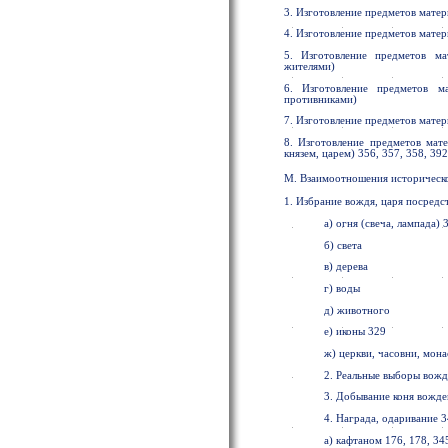
3. Изготовление предметов мате
4. Изготовление предметов матер
5. Изготовление предметов ма
жителями)
6. Изготовление предметов м
противниками)
7. Изготовление предметов мате
8. Изготовление предметов мат
князем, царем) 356, 357, 358, 392
М. Взаимоотношения историческог
1. Избрание вождя, царя посредс
а) огня (свеча, лампада) 
б) света
в) дерева
г) воды
д) животного
е) иконы 329
ж) церкви, часовни, мон
2. Реальные выборы вожд
3. Добывание коня вожде
4. Награда, одаривание 
а) кафтаном 176, 178, 34