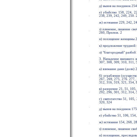
д) вызов на поединок 254
е) убийство 158, 224, 22
238, 239, 242, 249, 250. 
ж) истязание 229, 242, 24
з) пленение, лишение сво
260, Прилож. 2
и) похищение женщины 24
к) предложение трудной 
л) "благородный" разбой 
3. Нападение внешнего вр
307, 308, 309, 310, 311, 
а) взимание дани (доли) 
б) ограбление (осуществ
267, 269, 275, 276. 277, 
312, 316, 319, 321, 354,
в) разорение 21, 51, 105,
292, 296, 301, 312, 314, 
г) святотатство 51, 105, 
320, 324
д) вызов на поединок 175
е) убийство 51, 106, 154,
ж) истязание 154, 268, 2
з) пленение, лишение сво
и) похищение, преследов