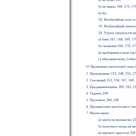
б) на лыжах 168, 175, 17
в) бег
18. Необычайная сила гол
19. Необычайный аппетит
20. Утрата сверхъестест
а) бани 167, 168, 169, 17
б) сношения 166, 178, 17
в) пребывания в воде (ку
г) обрезания волос (обм
О. Проявление магической силы 
1. Предсказание 233, 248, 255, 27
2. Сон вещий 153, 156, 167, 169, 
3. Предзнаменование 289, 293, 2
4. Гадание 248
5. Проклятие 260, 296
6. Произнесение магического слов
7. Ниспослание
а) удачи на промыслах 23
б) попутного ветра на мо
в) царского престола 329