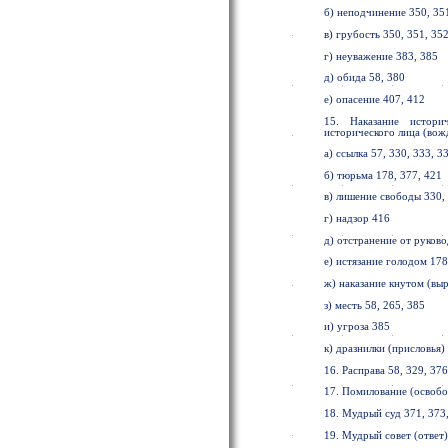
б) неподчинение 350, 351
в) грубость 350, 351, 352
г) неуважение 383, 385
д) обида 58, 380
е) опасение 407, 412
15. Наказание истори
исторического лица (вожд
а) ссылка 57, 330, 333, 3
б) тюрьма 178, 377, 421
в) лишение свободы 330,
г) надзор 416
д) отстранение от руково
е) истязание голодом 178
ж) наказание кнутом (вы
з) месть 58, 265, 385
и) угроза 385
к) дразнилки (присловья) 
16. Расправа 58, 329, 376
17. Помилование (освобо
18. Мудрый суд 371, 373
19. Мудрый совет (ответ)