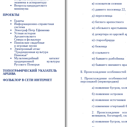
экзамена в аспирантуру
в) основателя селения
Вопросы кандидатского
минимума
г) давнего поселенца 22, 
ПРОЕКТЫ
д) переселенца
Гранты
е) беглого крепостного
Информационно-справочная
система
ж) обельного крестьянина
Этнограф Петр Ефименко
Устная история
з) дезертира из царской 
Архангельского
Севера в фольклоре
и) старообрядца
Пинежские свадебные
и игровые песни
к) беженца
Электронный атлас
"Традиционная культура
л) ссыльного
Пинежья"
Мультимедийный каталог
м) бывшего разбойника
традиционной культуры
Русского Поморья
н) бывшего внешнего вра
ТОПОГРАФИЧЕСКИЙ УКАЗАТЕЛЬ
Б. Происхождение особенностей
АРХИВА
1. Происхождение особенностей
ФОЛЬКЛОР В СЕТИ ИНТЕРНЕТ
персонажей (первопредков)
а) появление бугров, хол
б) появление островов
в) появление источников
г) изменение очертаний б
2. Происхождение особ
великанов, богатырей, си
а) появление бугров, хол