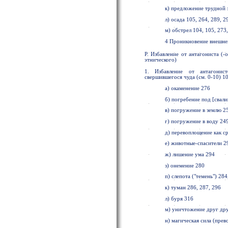
к) предложение трудной 
л) осада 105, 264, 289, 2
м) обстрел 104, 105, 273,
4 Проникновение внешнег
Р. Избавление от антагониста (-
этнического)
1. Избавление от антагонист
свершившегося чуда (см. 0-10) 1
а) окаменение 276
б) погребение под [свали
в) погружение в землю 25
г) погружение в воду 249
д) перевоплощение как с
е) животные-спасители 2
ж) лишение ума 294
з) онемение 280
п) слепота ("темень") 284
к) туман 286, 287, 296
л) буря 316
м) уничтожение друг друг
н) магическая сила (пре