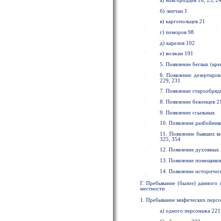
а) новгородцев 16, 23, 24
б) липчан 1
в) каргопольцев 21
г) поморов 98
д) карелов 102
е) волжан 191
5. Появление беглых (кре
6. Появление дезертиров 
229, 231
7. Появление старообряд
8. Появление беженцев 2
9. Появление ссыльных
10. Появление разбойник
11. Появление бывших в
325, 354
12. Появление духовных 
13. Появление помещико
14. Появление историчес
Г. Пребывание (былое) данного
местности
1. Пребывание мифических персо
а) одного персонажа 221