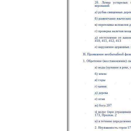
20. Ломка устарелых м
верований
а) рубка священных дере
б) развенчание язычески
в) переплавка колоколов 
г) проверка наличия мощ
д) отступление от кано
410, 411, 412, 413
е) нарушение церковных 
Н. Проявление необычайной физи
1. Обретение (восстановление) с
а) воды (купание в реке, 
б) земли
в) горы
г) камня
д) дерева
е) огня
ж) бога 207
з) волос (при отращиван
173, Прилож. 2
и) в течение определенно
2. Неуязвимость героя 17