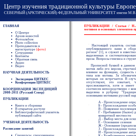
Центр изучения традиционной культуры Европе
СЕВЕРНЫЙ (АРКТИЧЕСКИЙ) ФЕДЕРАЛЬНЫЙ УНИВЕРСИТЕТ имени М.В. 
ГЛАВНАЯ
ПУБЛИКАЦИИ / Статьи / Н.А. 
мотивов и основных элементов п
О Центре
Архив новостей
Фотоальбом
Photo collection
Настоящий указатель составле
Преподаватели в
опубликованного нами в сбор
магистратуре
(фото)
регион"
[1]
, и служит в известн
Сотрудники
выделенных и систематизирован
Контакты
проза: Вопросы генезиса и струк
Обратная связь
Аудио
Прописной буквой в данном ук
Видео
мотив либо его версия, строчно
влияние на функцию, сущность 
НАУЧНАЯ ДЕЯТЕЛЬНОСТЬ
типа или мотива. За обозначе
которых он встречается. В случ
Экспедиции ЦИТКЕС
отсутствуют, это означает
Конференции ЦИТКЕС
прослеживается, хотя и имеет
соотнесен непосредственно с ком
КООРДИНАЦИЯ ЭКСПЕДИЦИЙ
выделена в рубрику "Традици
2008-2011 (Русский Север)
основными мотивами русской нар
ПУБЛИКАЦИИ
А - Происхождение опре
Б - Происхождение особ
Книги и сборники
В - Появление поселенце
В открытом доступе
Г - Пребывание (былое) 
Библиографический указатель
конкретной местности
публикаций сайта
Д - Выбор места для осно
УЧЕБНАЯ ДЕЯТЕЛЬНОСТЬ
Е - Основание селения
Ж - Основание (предпола
Расписание занятий
3 - Происхождение топо
И - Происхождение ант
Спецкурсы, спецсеминары
К - Хозяйственная деятел