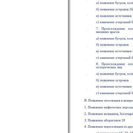
а) появление бугров, хол
б) появление островов 1
в) появление источников
г) изменение очертаний б
7. Происхождение особ
внешнмх врагов
а) появление бугров, хол
б) появление островов
в) появление источников 
г) изменение очертаний б
8. Происхождение особ
исторических лиц
а) появление бугров, хол
б) появление островов
в) появление источников
г) изменение очертаний б
В. Появление поселенцев в конкр
1. Появление мифических персо
2. Появление великанов, богатыре
3. Появление аборигенов 18
4. Появление переселенцев из др