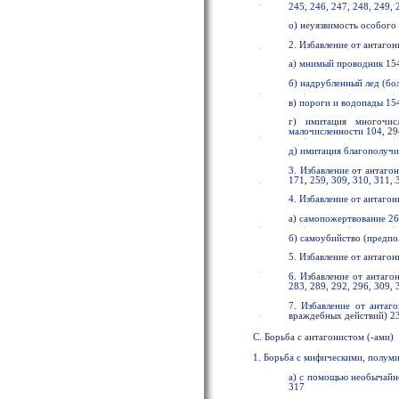
245, 246, 247, 248, 249, 
о) неуязвимость особого 
2. Избавление от антаго
а) мнимый проводник 154,
б) надрубленный лед (бол
в) пороги и водопады 154
г) имитация многочис
малочисленности 104, 294
д) имитация благополучи
3. Избавление от антаго
171, 259, 309, 310, 311, 
4. Избавление от антагон
а) самопожертвование 26
б) самоубийство (предпо
5. Избавление от антагон
6. Избавление от антагон
283, 289, 292, 296, 309, 
7. Избавление от антаго
враждебных действий) 235
С. Борьба с антагонистом (-ами)
1. Борьба с мифическими, полум
а) с помощью необычайно
317