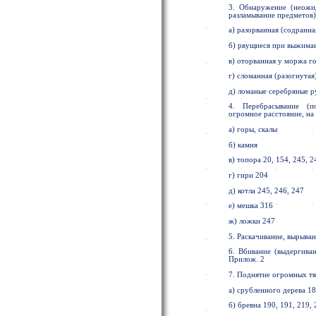
3. Обнаружение (неожи
разламывание предметов)
а) разорванная (содранн
б) рвущиеся при выжима
в) оторванная у моржа г
г) сломанная (разогнутая
д) ломаные серебряные р
4. Перебрасывание (п
огромное расстояние, н
а) горы, скалы
б) камня
в) топора 20, 154, 245, 2
г) гири 204
д) котла 245, 246, 247
е) мешка 316
ж) ложки 247
5. Раскачивание, вырыван
6. Вбивание (выдергиван
Прилож. 2
7. Поднятие огромных т
а) срубленного дерева 18
б) бревна 190, 191, 219,