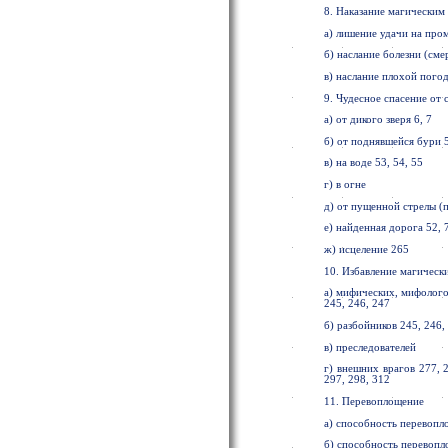
8. Наказание магическим
а) лишение удачи на про
б) наслание болезни (сме
в) наслание плохой пого
9. Чудесное спасение от 
а) от дикого зверя 6, 7
б) от поднявшейся бури 
в) на воде 53, 54, 55
г) в огне
д) от пущенной стрелы (п
е) найденная дорога 52, 
ж) исцеление 265
10. Избавление магически
а) мифических, мифолого
245, 246, 247
б) разбойников 245, 246, 
в) преследователей
г) внешних врагов 277, 2
297, 298, 312
11. Перевоплощение
а) способность перевопло
б) способность перевопл