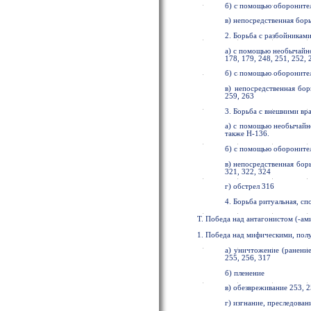
б) с помощью обороните
в) непосредственная борьб
2. Борьба с разбойникам
а) с помощью необычайной
178, 179, 248, 251, 252, 
б) с помощью обороните
в) непосредственная бор
259, 263
3. Борьба с внешними вр
а) с помощью необычайно
также Н-136.
б) с помощью обороните
в) непосредственная борь
321, 322, 324
г) обстрел 316
4. Борьба ритуальная, сп
Т. Победа над антагонистом (-ам
1. Победа над мифическими, по
а) уничтожение (ранение)
255, 256, 317
б) пленение
в) обезвреживание 253, 
г) изгнание, преследовани