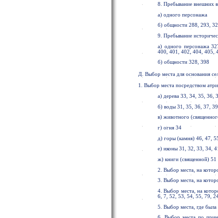
8. Пребывание внешних в
а) одного персонажа
б) общности 288, 293, 3
9. Пребывание историчес
а) одного персонажа 327
400, 401, 402, 404, 405, 
б) общности 328, 398
Д. Выбор места для основания се
1. Выбор места посредством атр
а) дерева 33, 34, 35, 36, 3
б) воды 31, 35, 36, 37, 39
в) животного (священного
г) огня 34
д) горы (камня) 46, 47, 5
е) иконы 31, 32, 33, 34, 4
ж) книги (священной) 51
2. Выбор места, на кото
3. Выбор места, на кот
4. Выбор места, на кото
6, 7, 52, 53, 54, 55, 79, 
5. Выбор места, где была
6. Выбор места по прин