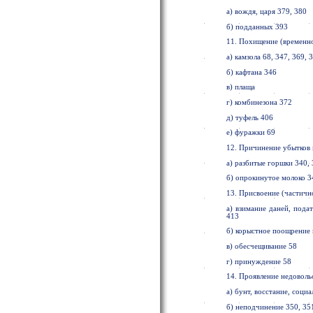
а) вождя, царя 379, 380
б) подданных 393
11. Похищение (временно
а) камзола 68, 347, 369, 
б) кафтана 346
в) плаща
г) комбинезона 372
д) туфель 406
е) фуражки 69
12. Причинение убытков
а) разбитые горшки 340, 
б) опрокинутое молоко 3
13. Присвоение (частично
а) взимание даней, подат
413
б) корыстное поощрение 
в) обесчещивание 58
г) принуждение 58
14. Проявление недоволь
а) бунт, восстание, соци
б) неподчинение 350, 351