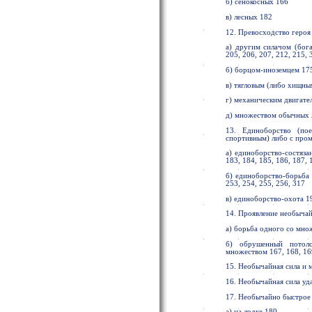
б) сенокосных 166
в) лесных 182
12. Превосходство героя 
а) другим силачом (бога
205, 206, 207, 212, 215, 
б) борцом-иноземцем 175,
в) тягловым (либо хищным
г) механическим двигате
д) множеством обычных л
13. Единоборство (пое
спортивным) либо с пр
а) единоборство-состязан
183, 184, 185, 186, 187, 
б) единоборство-борьба с
253, 254, 255, 256, 317
в) единоборство-охота 1
14. Проявление необычай
а) борьба одного со мно
б) обрушенный потоло
множеством 167, 168, 169
15. Необычайная сила и м
16. Необычайная сила уда
17. Необычайно быстрое
а) на лодке 180