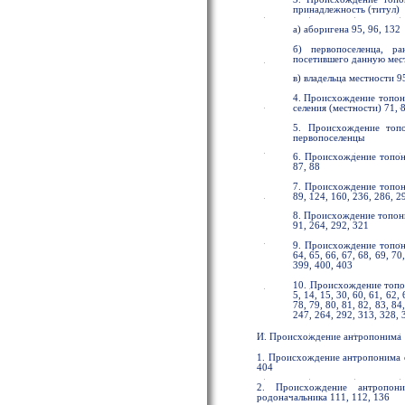
принадлежность (титул)
а) аборигена 95, 96, 132
б) первопоселенца, ра
посетившего данную местн
в) владельца местности 9
4. Происхождение топони
селения (местности) 71, 8
5. Происхождение топо
первопоселенцы
6. Происхождение топон
87, 88
7. Происхождение топони
89, 124, 160, 236, 286, 2
8. Происхождение топони
91, 264, 292, 321
9. Происхождение топони
64, 65, 66, 67, 68, 69, 70
399, 400, 403
10. Происхождение топо
5, 14, 15, 30, 60, 61, 62, 
78, 79, 80, 81, 82, 83, 84
247, 264, 292, 313, 328, 
И. Происхождение антропонима
1. Происхождение антропонима о
404
2. Происхождение антропони
родоначальника 111, 112, 136