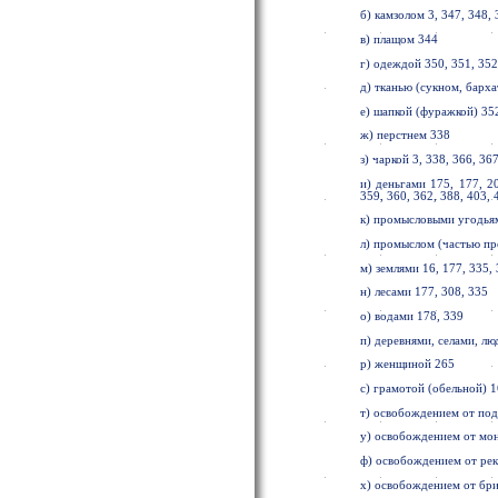
б) камзолом 3, 347, 348, 
в) плащом 344
г) одеждой 350, 351, 352
д) тканью (сукном, бархат
е) шапкой (фуражкой) 352
ж) перстнем 338
з) чаркой 3, 338, 366, 36
и) деньгами 175, 177, 20
359, 360, 362, 388, 403, 
к) промысловыми угодьям
л) промыслом (частью п
м) землями 16, 177, 335, 
н) лесами 177, 308, 335
о) водами 178, 339
п) деревнями, селами, лю
р) женщиной 265
с) грамотой (обельной) 16
т) освобождением от пода
у) освобождением от мон
ф) освобождением от ре
х) освобождением от бр