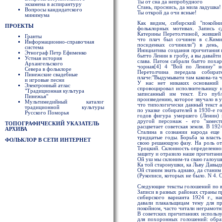
Ты от сна да непробудного
экзамена в аспирантуру
Стань, проснись, да мила ладушка!
Вопросы кандидатского
Ты открой да очи ясные!
минимума
Как видим, сибирский "покойн
ПРОЕКТЫ
фольклорных мотивах. Запись с
Катерины Перетолчиной, жившей 
Гранты
что плач был сочинен в с.Кими
Информационно-справочная
посиденках сочинили") в день,
система
Инициатива создания причитания и
Этнограф Петр Ефименко
бытто Ленин в гробу, а вы давайти
Устная история
слава. Патом сабрали бытто похар
Архангельского
чорная[4] 4 "Вой по Ленину" н
Севера в фольклоре
Перетолчина передала собира
Пинежские свадебные
плаче:"Выдумывати там какова-та ч
и игровые песни
У нас нет никаких оснований 
Электронный атлас
спровоцировал исполнительницу 
"Традиционная культура
записанный им текст. Его пуб
Пинежья"
произведению, которое звучало в 
Мультимедийный каталог
что типологически данный текст а
традиционной культуры
по указке собирателей в 1930-е г
Русского Поморья
годов фигура умершего (Ленин) 
другой персонаж - его "замест
ТОПОГРАФИЧЕСКИЙ УКАЗАТЕЛЬ
расцветает советская земля. В 192
АРХИВА
Сталина в сознании народа еще 
тридцатые годы. Борьба за власть
ФОЛЬКЛОР В СЕТИ ИНТЕРНЕТ
свою решающую фазу. На роль отц
Троцкий. Склонность определенно
защиту и отразило наше причитани
Ой уш мы склоним-та сваю галоуш
Ка той старонушки, ка Льву Давыд
Ой станим знать аднаво, да станим
(Рукописи, которых не было. N 4. С
Следующие тексты голошений по в
Записи в разных районах страны пр
сибирского варианта 1924 г., н
давали плакальщицам тему для п
покойном, часто читали неграмотн
В советских причитаниях использ
для похоронных голошений: образ