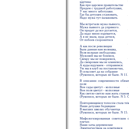
картина:
Как при царском правительстве
Придем с трудной работушки,
У нас много заботушки.
Где бы детушек ухаживать,
Надо мужа тут налаживать
Мы встречали мужа пьяного,
Мужа пьяного да упрямого.
Он придет да все ругается,
Да надо мною издевается,
А я не знала, куда детися,
От побоев схоронитися
А как после революции
Была данная нам волюшка,
Воля вольная свободушка.
Мужовей мы не боялися,
Свекру мы не покорялися,
Да свекровам мы не кланялись,
А куды вздумаем - отправимся:
Уж мы в клуб на постановочки,
В сельсовет да на собрание
(Рукописи, которых не было. N 11.
В описании современности обязат
поля:
Вон сады цветут - колхозные
Вон поля цветут - колхозные
Как светло-светло нам жить станов
(Рукописи, которых не было. N 5. С
Повторяющимся топосом стала тем
Наши детушки бедняцкие
В высших школах обучаютца
(Рукописи, которых не было. N 15. 
Мифологизированная советским с
плачах:
Наши хаты деревенские
Электричеством да осветилися