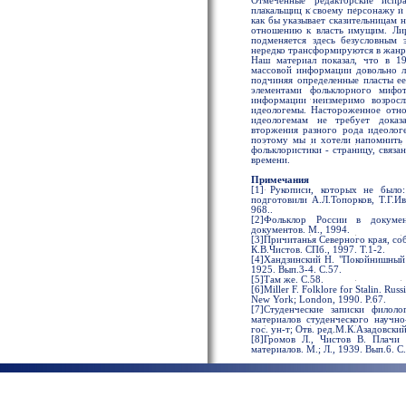
Отмеченные редакторские испр
плакальщиц к своему персонажу и 
как бы указывает сказительницам
отношению к власть имущим. Лир
подменяется здесь безусловным 
нередко трансформируются в жанр 
Наш материал показал, что в 19
массовой информации довольно л
подчиняя определенные пласты ее
элементами фольклорного мифот
информации неизмеримо возросл
идеологемы. Настороженное отно
идеологемам не требует доказ
вторжения разного рода идеолог
поэтому мы и хотели напомнить 
фольклористики - страницу, связа
времени.
Примечания
[1] Рукописи, которых не было:
подготовили А.Л.Топорков, Т.Г.Ив
968..
[2]Фольклор России в докумен
документов. М., 1994.
[3]Причитанья Северного края, со
К.В.Чистов. СПб., 1997. Т.1-2.
[4]Хандзинский Н. "Покойнишный 
1925. Вып.3-4. С.57.
[5]Там же. С.58.
[6]Miller F. Folklore for Stalin. Rus
New York; London, 1990. P.67.
[7]Студенческие записки филоло
материалов студенческого научно
гос. ун-т; Отв. ред.М.К.Азадовский.
[8]Громов Л., Чистов В. Плачи 
материалов. М.; Л., 1939. Вып.6. С