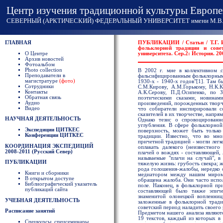
Центр изучения традиционной культуры Европе
СЕВЕРНЫЙ (АРКТИЧЕСКИЙ) ФЕДЕРАЛЬНЫЙ УНИВЕРСИТЕТ имени М.В. 
ГЛАВНАЯ
ПУБЛИКАЦИИ / Статьи / Т.Г. И
фольклорной традиции и совет
О Центре
университета. Сер.2: История. 20
Архив новостей
Фотоальбом
Photo collection
В 2002 г. мне в коллективном с
Преподаватели в
фальсифицированным фольклорным т
магистратуре
(фото)
1930-х - 1940-х годов"[1]. Там б
Сотрудники
С.М.Кирову, А.М.Горькому, Н.К.К
Контакты
А.К.Серову, П.Д.Осипенко, по 
Обратная связь
поэтическими сказами, новинам
Аудио
произведений, порожденных творче
Видео
что собиратели инспирировали со
сказителей в их творчестве, напря
НАУЧНАЯ ДЕЯТЕЛЬНОСТЬ
Однако тезис о спровоцированн
углубления. В сфере фольклорно
Экспедиции ЦИТКЕС
поверхность, может быть только
Конференции ЦИТКЕС
традиции. Известно, что во мн
причетной традицией - могли легк
КООРДИНАЦИЯ ЭКСПЕДИЦИЙ
оплакать далекого (неизвестног
2008-2011 (Русский Север)
плачей о вождях - составляющей, 
называемые "плачи на случай", 
ПУБЛИКАЦИИ
тяжелую жизнь: грубость свекра; ж
рода голошения-жалобы, нередко 
Книги и сборники
медиатором между нашим миром
В открытом доступе
обращена жалоба. Они часто испол
Библиографический указатель
поле. Наконец, в фольклорной пр
публикаций сайта
составляющей было также эпиче
знаменитой олонецкой вопленниц
УЧЕБНАЯ ДЕЯТЕЛЬНОСТЬ
заложенные в фольклорной тради
советский период наладить своего
Расписание занятий
Предметом нашего анализа являютс
19 текстов, каждый из которых в 
Спецкурсы, спецсеминары