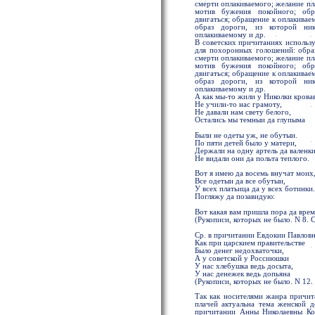
смерти оплакиваемого; желание пл
мотив бужения покойного; обр
двигаться; обращение к оплакивае
образ дороги, из которой ни
оплакиваемому и др.
В советских причитаниях использ
для похоронных голошений: образ
смерти оплакиваемого; желание пл
мотив бужения покойного; обр
двигаться; обращение к оплакивае
образ дороги, из которой ни
оплакиваемому и др.
А как мы-то жили у Николки кроваво
Не учили-то нас грамоту,
Не давали нам свету белого,
Остались мы темныи да глупыма
Были не одеты уж, не обутыи.
По пяти детей было у матери,
Держали на одну артель да валенки
Не видали они да польта теплого.
Вот я имею да восемь внучат моих
Все одетыи да все обутыи,
У всех платьица да у всех ботинки.
Погляжу да позавидую:
Вот какая вам пришла пора да врем
(Рукописи, которых не было. N 8. 
Ср. в причитании Евдокии Павловн
Как при царскием правительстве
Было денег недохваточки,
А у советской у Россиюшки
У нас хлебушка ведь досыта,
У нас денежек ведь допьяна
(Рукописи, которых не было. N 12. 
Так как носителями жанра причит
плачей актуальна тема женской 
причитании Анны Николаевны Ко