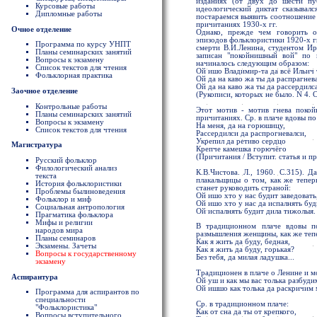
изданиях (от двух до шести пуб
Курсовые работы
идеологический диктат сказывал
Дипломные работы
постараемся выявить соотношение 
причитаниях 1930-х гг.
Очное отделение
Однако, прежде чем говорить о
эпизодов фольклористики 1920-х гг
Программа по курсу УНПТ
смерти В.И.Ленина, студентом Ир
Планы семинарских занятий
записан "покойнишный вой" по г
Вопросы к экзамену
начиналось следующим образом:
Список текстов для чтения
Ой ишо Владимир-та да всё Ильич 
Фольклорная практика
Ой да на каво жа ты да распрагнева
Ой да на каво жа ты да рассердилс
Заочное отделение
(Рукописи, которых не было. N 4. С
Контрольные работы
Этот мотив - мотив гнева покой
Планы семинарских занятий
причитаниях. Ср. в плаче вдовы п
Вопросы к экзамену
На меня, да на горюшицу,
Список текстов для чтения
Рассердилси да распрогневалси,
Укрепил да ретиво сердцо
Магистратура
Крепче камешка горючёго
(Причитания / Вступит. статья и пр
Русский фольклор
Филологический анализ
К.В.Чистова. Л., 1960. С.315). 
текста
плакальщицы о том, как же тепер
История фольклористики
станет руководить страной:
Проблемы былиноведения
Ой ишо хто у нас будит заведовать
Фольклор и миф
Ой ишо хто у нас да испалнять буд
Социальная антропология
Ой испалнять будит дила тижолыя.
Прагматика фольклора
Мифы и религии
В традиционном плаче вдовы п
народов мира
размышления женщины, как же тепе
Планы семинаров
Как я жить да буду, бедная,
Экзамены. Зачеты
Как я жить да буду, горькая?
Вопросы к государственному
Без тебя, да милая ладушка...
экзамену
Традиционен в плаче о Ленине и м
Аспирантура
Ой уш и как мы вас толька разбуди
Ой ишшо как толька да раскричим 
Программа для аспирантов по
специальности
Ср. в традиционном плаче:
"Фольклористика"
Как от сна да ты от крепкого,
Вопросы вступительного