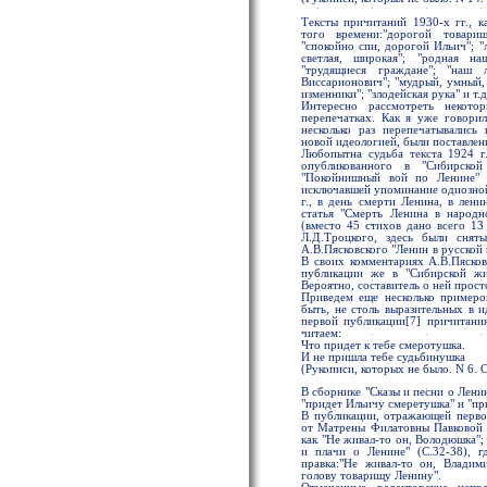
Тексты причитаний 1930-х гг., 
того времени:"дорогой товари
"спокойно спи, дорогой Ильич"; "
светлая, широкая"; "родная на
"трудящиеся граждане"; "наш
Виссарионович"; "мудрый, умный,
изменники"; "злодейская рука" и т.д
Интересно рассмотреть некото
перепечатках. Как я уже говори
несколько раз перепечатывались
новой идеологией, были поставлен
Любопытна судьба текста 1924 г
опубликованного в "Сибирско
"Покойнишный вой по Ленине" п
исключавшей упоминание одиозной 
г., в день смерти Ленина, в лени
статья "Смерть Ленина в народн
(вместо 45 стихов дано всего 13
Л.Д.Троцкого, здесь были сня
А.В.Пясковского "Ленин в русской 
В своих комментариях А.В.Пясковс
публикации же в "Сибирской жи
Вероятно, составитель о ней просто
Приведем еще несколько примеро
быть, не столь выразительных в и
первой публикации[7] причитани
читаем:
Что придет к тебе смеротушка.
И не пришла тебе судьбинушка
(Рукописи, которых не было. N 6. С
В сборнике "Сказы и песни о Ленин
"придет Ильичу смеретушка" и "пр
В публикации, отражающей первон
от Матрены Филатовны Павковой и
как "Не живал-то он, Володюшка"; 
и плачи о Ленине" (С.32-38), г
правка:"Не живал-то он, Владим
голову товарищу Ленину".