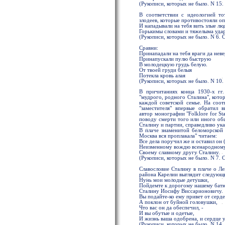
(Рукописи, которых не было. N 15. 
В соответствии с идеологией то
злодеев, которые противостояли оп
И нападывали на тебя вить злые лю
Горькимы словами и тяжелыма уда
(Рукописи, которых не было. N 6. С
Сравни:
Принападали на тебя враги да нев
Принапускали пулю быструю
В молодецкую грудь белую.
От твоей груди белыя
Потекла кровь алая
(Рукописи, которых не было. N 10.
В причитаниях конца 1930-х гг.
"мудрого, родного Сталина", кото
каждой советской семье. На соо
"заместителя" впервые обратил 
автор монографии "Folklore for St
поводу смерти того или иного общ
Сталину и партии, справедливо ук
В плаче знаменитой беломорской
Москва вся проплакала" читаем:
Все дела поручил же и оставил он (
Неизменному вождю всенародном
Своему славному другу Сталину.
(Рукописи, которых не было. N 7. 
Славословие Сталину в плаче о Л
района Карелии выглядит следующ
Нунь мои молодые детушки,
Пойдемте к дорогому нашему бат
Сталину Иосифу Виссарионовичу.
Вы подайте-ко ему привет от серд
А поклон от буйной головушки,
Что вас он да обеспечил, -
И вы обутые и одетые,
И жизнь ваша одобрена, и сердце 
(Рукописи, которых не было. N 14. 