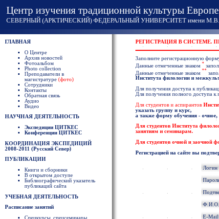
Центр изучения традиционной культуры Европе
СЕВЕРНЫЙ (АРКТИЧЕСКИЙ) ФЕДЕРАЛЬНЫЙ УНИВЕРСИТЕТ имени М.В. 
ГЛАВНАЯ
РЕГИСТРАЦИЯ В СИСТЕМЕ. 
О Центре
Архив новостей
Заполните регистрационную форм
Фотоальбом
*
Данные отмеченные знаком
запол
Photo collection
**
Данные отмеченные знаком
запо
Преподаватели в
Института филологии и межкул
магистратуре
(фото)
Сотрудники
Для получения доступа к публикаци
Контакты
Для получения полного доступа к
Обратная связь
Аудио
Для студентов и аспирантов
Инсти
Видео
указать группу и курс,
а также форму обучения - очное,
НАУЧНАЯ ДЕЯТЕЛЬНОСТЬ
Для студентов
Института филоло
Экспедиции ЦИТКЕС
занятиям и семинарам.
Конференции ЦИТКЕС
Для студентов очной и заочной 
КООРДИНАЦИЯ ЭКСПЕДИЦИЙ
2008-2011 (Русский Север)
Регистрацией на сайте вы подтве
ПУБЛИКАЦИИ
Логин
Книги и сборники
В открытом доступе
Парол
Библиографический указатель
публикаций сайта
Подтв
УЧЕБНАЯ ДЕЯТЕЛЬНОСТЬ
Ф.И.О
Расписание занятий
E-Mai
Спецкурсы, спецсеминары