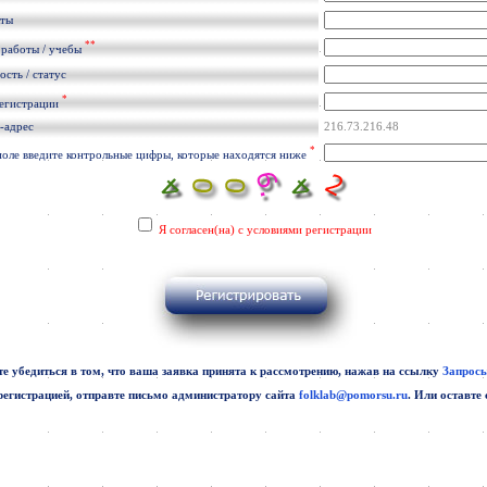
кты
**
 работы / учебы
сть / статус
*
регистрации
-адрес
216.73.216.48
*
поле введите контрольные цифры, которые находятся ниже
Я согласен(на) с условиями регистрации
е убедиться в том, что ваша заявка принята к рассмотрению, нажав на ссылку
Запросы
регистрацией, отправте письмо администратору сайта
folklab@pomorsu.ru
. Или оставте