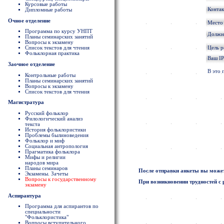
Курсовые работы
Конта
Дипломные работы
Очное отделение
Место
Программа по курсу УНПТ
Должно
Планы семинарских занятий
Вопросы к экзамену
Цель 
Список текстов для чтения
Фольклорная практика
Ваш IP
Заочное отделение
В это 
Контрольные работы
Планы семинарских занятий
Вопросы к экзамену
Список текстов для чтения
Магистратура
Русский фольклор
Филологический анализ
текста
История фольклористики
Проблемы былиноведения
Фольклор и миф
Социальная антропология
Прагматика фольклора
Мифы и религии
народов мира
Планы семинаров
После отправки анкеты вы может
Экзамены. Зачеты
Вопросы к государственному
При возникновении трудностей с 
экзамену
Аспирантура
Программа для аспирантов по
специальности
"Фольклористика"
Вопросы вступительного