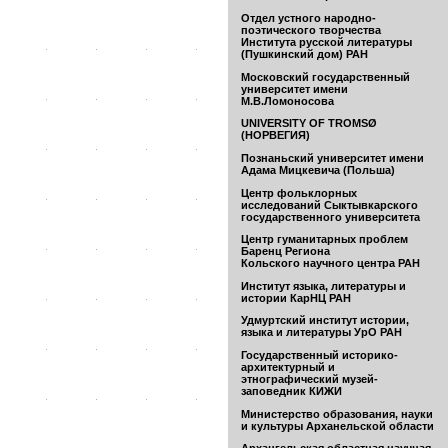
Отдел устного народно-
поэтического творчества
Института русской литературы
(Пушкинский дом) РАН
Московский государственный
университет имени
М.В.Ломоносова
UNIVERSITY OF TROMSØ
(НОРВЕГИЯ)
Познаньский университет имени
Адама Мицкевича (Польша)
Центр фольклорных
исследований Сыктывкарского
государственного университета
Центр гуманитарных проблем
Баренц Региона
Кольского научного центра РАН
Институт языка, литературы и
истории КарНЦ РАН
Удмуртский институт истории,
языка и литературы УрО РАН
Государственный историко-
архитектурный и
этнографический музей-
заповедник КИЖИ
Министерство образования, науки
и культуры Арханельской области