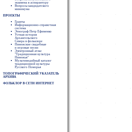
экзамена в аспирантуру
Вопросы кандидатского
минимума
ПРОЕКТЫ
Гранты
Информационно-справочная
система
Этнограф Петр Ефименко
Устная история
Архангельского
Севера в фольклоре
Пинежские свадебные
и игровые песни
Электронный атлас
"Традиционная культура
Пинежья"
Мультимедийный каталог
традиционной культуры
Русского Поморья
ТОПОГРАФИЧЕСКИЙ УКАЗАТЕЛЬ
АРХИВА
ФОЛЬКЛОР В СЕТИ ИНТЕРНЕТ