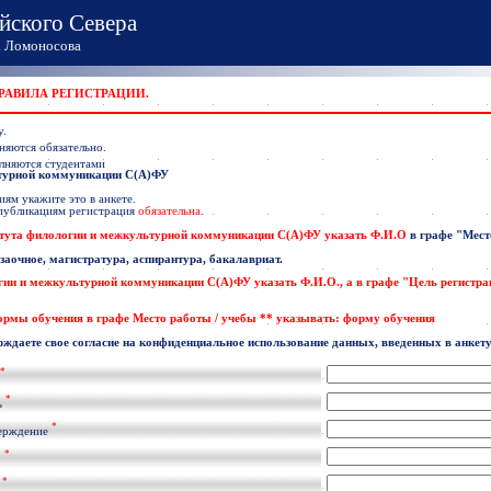
йского Севера
Ломоносова
ПРАВИЛА РЕГИСТРАЦИИ.
у.
няются обязательно.
лняются студентами
ьтурной коммуникации С(А)ФУ
ям укажите это в анкете.
 публикациям регистрация
обязательна
.
тута филологии и межкультурной коммуникации С(А)ФУ указать
Ф.И.О
в графе
"Мест
 заочное, магистратура, аспирантура, бакалавриат.
гии и межкультурной коммуникации С(А)ФУ
указать
Ф.И.О
., а в графе "Цель регистр
формы обучения в графе Место работы / учебы ** указывать: форму обучения
рждаете свое согласие на конфиденциальное использование данных, введенных в анкету
*
*
ь
*
ерждение
*
.
*
l