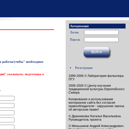
Авторизация
Логин
Пароль
о работы/учебы"
необходимо
Регистрация
ации" указывать: подготовка к
1999-2006 © Лаборатория фольклора
ПГУ
2006-2026 © Центр изучения
традиционной культуры Европейского
.
Севера
Копирование и использование
материалов сайта без согласия
правообладателя - нарушение закона
об авторском праве!
© Дранникова Наталья Васильевна.
Руководитель проекта
© Меньшиков Андрей Александрович.