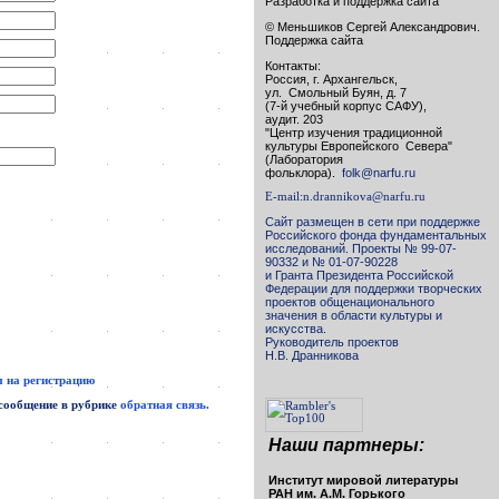
Разработка и поддержка сайта
© Меньшиков Сергей Александрович.
Поддержка сайта
Контакты:
Россия, г. Архангельск,
ул. Смольный Буян, д. 7
(7-й учебный корпус САФУ),
аудит. 203
"Центр изучения традиционной
культуры Европейского Севера"
(Лаборатория
фольклора).
folk@narfu.ru
E-mail:
n.drannikova@narfu.ru
Сайт размещен в сети при поддержке
Российского фонда фундаментальных
исследований. Проекты № 99-07-
90332 и № 01-07-90228
и Гранта Президента Российской
Федерации для поддержки творческих
проектов общенационального
значения в области культуры и
искусства.
Руководитель проектов
Н.В. Дранникова
 на регистрацию
 сообщение в рубрике
обратная связь.
Наши партнеры:
Институт мировой литературы
РАН им. А.М. Горького